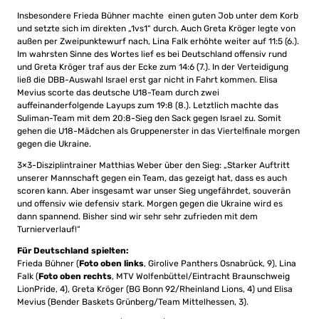
Insbesondere Frieda Bühner machte einen guten Job unter dem Korb
und setzte sich im direkten „1vs1“ durch. Auch Greta Kröger legte von
außen per Zweipunktewurf nach, Lina Falk erhöhte weiter auf 11:5 (6.).
Im wahrsten Sinne des Wortes lief es bei Deutschland offensiv rund
und Greta Kröger traf aus der Ecke zum 14:6 (7.). In der Verteidigung
ließ die DBB-Auswahl Israel erst gar nicht in Fahrt kommen. Elisa
Mevius scorte das deutsche U18-Team durch zwei
auffeinanderfolgende Layups zum 19:8 (8.). Letztlich machte das
Suliman-Team mit dem 20:8-Sieg den Sack gegen Israel zu. Somit
gehen die U18-Mädchen als Gruppenerster in das Viertelfinale morgen
gegen die Ukraine.
3×3-Disziplintrainer Matthias Weber über den Sieg: „Starker Auftritt
unserer Mannschaft gegen ein Team, das gezeigt hat, dass es auch
scoren kann. Aber insgesamt war unser Sieg ungefährdet, souverän
und offensiv wie defensiv stark. Morgen gegen die Ukraine wird es
dann spannend. Bisher sind wir sehr sehr zufrieden mit dem
Turnierverlauf!“
Für Deutschland spielten:
Frieda Bühner (
Foto oben links
, Girolive Panthers Osnabrück, 9), Lina
Falk (
Foto oben rechts
, MTV Wolfenbüttel/Eintracht Braunschweig
LionPride, 4), Greta Kröger (BG Bonn 92/Rheinland Lions, 4) und Elisa
Mevius (Bender Baskets Grünberg/Team Mittelhessen, 3).