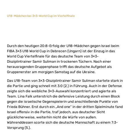
U18-Mädchen bei 3×3-World Cup im Viertelfinale
Durch den heutigen 20:8-Erfolg der U18-Mädchen gegen Israel beim
FIBA 3×3 U18 World Cup in Debrecen (Ungarn) ist der Einzug in das
World Cup Viertelfinale für das deutsche Team von 3×3-
Disziplintrainer Samir Suliman in trockenen Tüchern. Nach einer
herausragenden Gruppenphase trifft das deutsche Aufgebot als
Gruppenerster am morgigen Samstag auf die Ukraine.
Das U18-Team von 3×3-Disziplintrainer Samir Suliman startete stark in
die Partie und ging schnell mit 3:0 (2.) in Führung. Auch in der Defense
zeigte sich die weibliche 3×3-Auswahl konzentriert und agierte als
Team. Lina Falk unterstrich die defensive Leistung durch einen Block
gegen die israelische Gegenspielerin und anschließende Punkte von
Frieda Bühner. Erst durch ein „And one“ in der dritten Spielminute fand
Israel offensiv in die Partie, traf jedoch, aus deutscher Sicht
glücklicherweise, weiterhin nicht die Würfe von außen.
Währenddessen scorte sich die deutsche Mannschaft zu einem 7:3-
Vorsprung (5.).