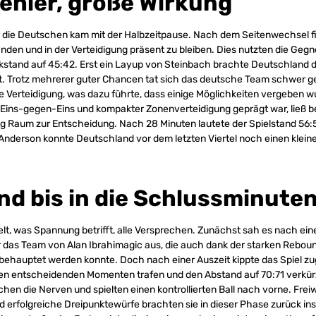
Fehler, große Wirkung
 die Deutschen kam mit der Halbzeitpause. Nach dem Seitenwechsel fi
finden und in der Verteidigung präsent zu bleiben. Dies nutzten die Gegn
kstand auf 45:42. Erst ein Layup von Steinbach brachte Deutschland d
t. Trotz mehrerer guter Chancen tat sich das deutsche Team schwer ge
 Verteidigung, was dazu führte, dass einige Möglichkeiten vergeben wu
 Eins-gegen-Eins und kompakter Zonenverteidigung geprägt war, ließ b
 Raum zur Entscheidung. Nach 28 Minuten lautete der Spielstand 56:5
Anderson konnte Deutschland vor dem letzten Viertel noch einen klein
d bis in die Schlussminute
hielt, was Spannung betrifft, alle Versprechen. Zunächst sah es nach ei
 das Team von Alan Ibrahimagic aus, die auch dank der starken Rebou
 behauptet werden konnte. Doch nach einer Auszeit kippte das Spiel z
den entscheidenden Momenten trafen und den Abstand auf 70:71 verkür
chen die Nerven und spielten einen kontrollierten Ball nach vorne. Fre
d erfolgreiche Dreipunktewürfe brachten sie in dieser Phase zurück ins