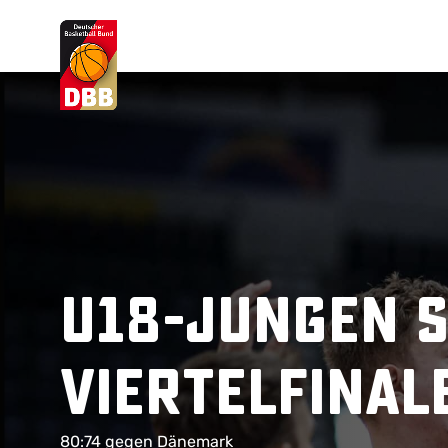
Suchvorschläge
Lorem Ipsum
Dolor Sit
Amet Valputo
U18-Jungen s
Viertelfinal
80:74 gegen Dänemark