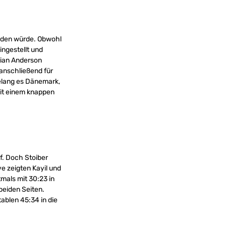
erden würde. Obwohl
ngestellt und
tian Anderson
 anschließend für
elang es Dänemark,
mit einem knappen
f. Doch Stoiber
e zeigten Kayil und
mals mit 30:23 in
beiden Seiten.
blen 45:34 in die