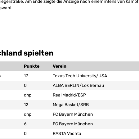
 Siegerstraße. Am Ende zeigte die Anzeige nach einem intensiven Kamp
uswahl.
hland spielten
Punkte
Verein
n
17
Texas Tech University/USA
0
ALBA BERLIN/Lok Bernau
dnp
Real Madrid/ESP
12
Mega Basket/SRB
dnp
FC Bayern München
6
FC Bayern München
0
RASTA Vechta