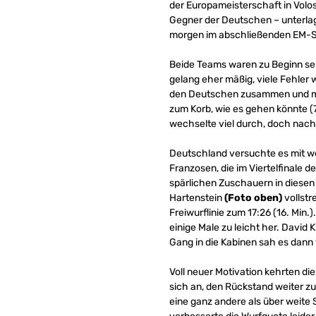
der Europameisterschaft in Volo
Gegner der Deutschen – unterlag 
morgen im abschließenden EM-Spi
Beide Teams waren zu Beginn sehr
gelang eher mäßig, viele Fehler w
den Deutschen zusammen und man 
zum Korb, wie es gehen könnte (
wechselte viel durch, doch nach
Deutschland versuchte es mit we
Franzosen, die im Viertelfinale 
spärlichen Zuschauern in diesen M
Hartenstein
(Foto oben)
vollstr
Freiwurflinie zum 17:26 (16. Mi
einige Male zu leicht her. David 
Gang in die Kabinen sah es dann 
Voll neuer Motivation kehrten d
sich an, den Rückstand weiter zu
eine ganz andere als über weite 