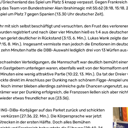
s/Griechenland das Spiel um Platz 5 knapp verpasst. Gegen Frankreich 
das Team von Bundestrainer Alan Ibrahimagic mit 55:62 (8:18, 15:18, 21
el um Platz 7 gegen Spanien (13.30 Uhr deutscher Zeit).
 mit sich selbst beschäftigt und versuchten, den Frust des verlorenen
urden registriert und nach über vier Minuten hieß es 1:4 aus deutscher S
geriet deutlicher in Rückstand (3:13, 6. Min.). Lukas Wank zeigte d
7:15, 8. Min.). Insgesamt vermisste man jedoch die Emotionen im deuts
 zehn Minuten hatte die DBB-Auswahl lediglich drei von 13 Würfen aus 
chselnden Verteidigungen, die Mannschaft war deutlich bemüht einen W
den Gastgebern unterlegen waren, ebenfalls weit von der Normalform ent
inuten eine wenig attraktive Partie (10:22, 13. Min.). Da tat der Dreier v
eckte direkt im Anschluss per Dunking nach schönem Figge-Anspiel und 
n.). Noch immer blieben allerdings zahlreiche gute Chancen ungenutzt,
Krämer war per Dunking erfolgreich, die Franzosen ließen sich aber nicht 
wieder etwas freundlicher aus (23:36).
ie ING-DiBa-Korbjäger auf das Parket zurück und schickten
 verkürzen (27:36, 22. Min.). Die Körpersprache war jetzt
Strecken in der ersten Hälfte. Doch alles Bemühen