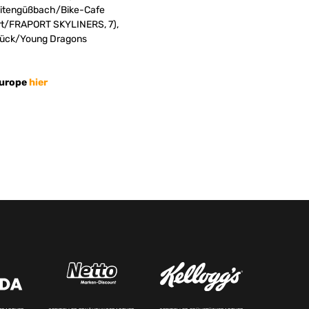
reitengüßbach/Bike-Cafe
furt/FRAPORT SKYLINERS, 7),
brück/Young Dragons
Europe
hier