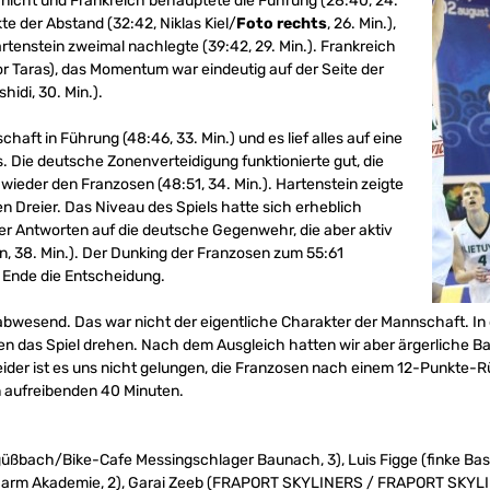
 nicht und Frankreich behauptete die Führung (28:40, 24.
te der Abstand (32:42, Niklas Kiel/
Foto rechts
, 26. Min.),
artenstein zweimal nachlegte (39:42, 29. Min.). Frankreich
bor Taras), das Momentum war eindeutig auf der Seite der
idi, 30. Min.).
aft in Führung (48:46, 33. Min.) und es lief alles auf eine
Die deutsche Zonenverteidigung funktionierte gut, die
ieder den Franzosen (48:51, 34. Min.). Hartenstein zeigte
en Dreier. Das Niveau des Spiels hatte sich erheblich
der Antworten auf die deutsche Gegenwehr, die aber aktiv
en, 38. Min.). Der Dunking der Franzosen zum 55:61
Ende die Entscheidung.
bwesend. Das war nicht der eigentliche Charakter der Mannschaft. In 
n das Spiel drehen. Nach dem Ausgleich hatten wir aber ärgerliche Bal
ider ist es uns nicht gelungen, die Franzosen nach einem 12-Punkte-
n aufreibenden 40 Minuten.
ngüßbach/Bike-Cafe Messingschlager Baunach, 3), Luis Figge (finke Bas
arm Akademie, 2), Garai Zeeb (FRAPORT SKYLINERS / FRAPORT SKYLIN