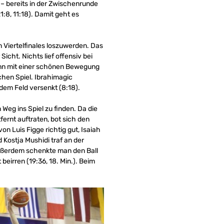
– bereits in der Zwischenrunde
:8, 11:18). Damit geht es
 Viertelfinales loszuwerden. Das
icht. Nichts lief offensiv bei
ann mit einer schönen Bewegung
chen Spiel. Ibrahimagic
dem Feld versenkt (8:18).
eg ins Spiel zu finden. Da die
fernt auftraten, bot sich den
on Luis Figge richtig gut, Isaiah
Kostja Mushidi traf an der
 außerdem schenkte man den Ball
beirren (19:36, 18. Min.). Beim