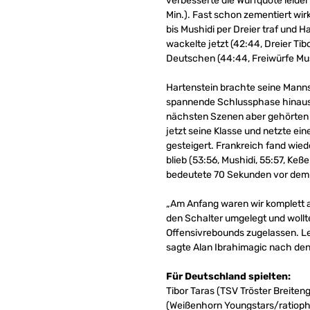
verbesserte die Wurfquote leider
Min.). Fast schon zementiert wirk
bis Mushidi per Dreier traf und H
wackelte jetzt (42:44, Dreier Ti
Deutschen (44:44, Freiwürfe Mush
Hartenstein brachte seine Mannsch
spannende Schlussphase hinaus. 
nächsten Szenen aber gehörten w
jetzt seine Klasse und netzte ein
gesteigert. Frankreich fand wie
blieb (53:56, Mushidi, 55:57, Keß
bedeutete 70 Sekunden vor dem 
„Am Anfang waren wir komplett a
den Schalter umgelegt und wollte
Offensivrebounds zugelassen. Le
sagte Alan Ibrahimagic nach de
Für Deutschland spielten:
Tibor Taras (TSV Tröster Breite
(Weißenhorn Youngstars/ratioph