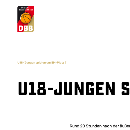
Suchvorschläge
Lorem Ipsum
Dolor Sit
Amet Valputo
U18-Jungen spielen um EM-Platz 7
U18-Jungen s
Rund 20 Stunden nach der äußers