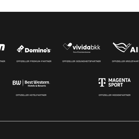
RTNER
OFFIZIELLER PREMIUM-PARTNER
OFFIZIELLER GESUNDHEITSPARTNER
OFFIZIELLER KREUZFAH
OFFIZIELLER HOTELPARTNER
OFFIZIELLER MEDIENPARTNER