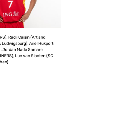
), Radii Caisin (Artland
Ludwigsburg), Ariel Hukporti
n), Jordan Made Samare
INERS), Luc van Slooten (SC
chen)