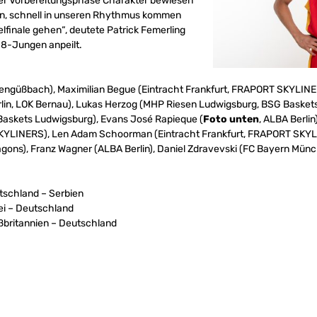
 der Vorbereitungsphase Charakter bewiesen
ufen, schnell in unseren Rhythmus kommen
lfinale gehen“, deutete Patrick Femerling
U18-Jungen anpeilt.
tengüßbach), Maximilian Begue (Eintracht Frankfurt, FRAPORT SKYLINERS
lin, LOK Bernau), Lukas Herzog (MHP Riesen Ludwigsburg, BSG Baskets 
askets Ludwigsburg), Evans José Rapieque (
Foto unten
, ALBA Berli
SKYLINERS), Len Adam Schoorman (Eintracht Frankfurt, FRAPORT SKYL
ons), Franz Wagner (ALBA Berlin), Daniel Zdravevski (FC Bayern Mün
utschland – Serbien
kei – Deutschland
roßbritannien – Deutschland