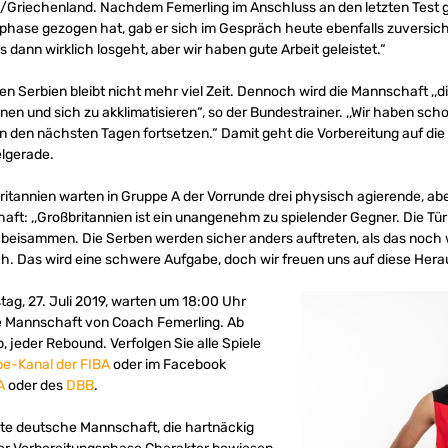
s/Griechenland. Nachdem Femerling im Anschluss an den letzten Test 
sphase gezogen hat, gab er sich im Gespräch heute ebenfalls zuversichtl
 dann wirklich losgeht, aber wir haben gute Arbeit geleistet.“
 Serbien bleibt nicht mehr viel Zeit. Dennoch wird die Mannschaft ,,di
en und sich zu akklimatisieren“, so der Bundestrainer. ,,Wir haben scho
 den nächsten Tagen fortsetzen.“ Damit geht die Vorbereitung auf d
elgerade.
britannien warten in Gruppe A der Vorrunde drei physisch agierende, abe
t: ,,Großbritannien ist ein unangenehm zu spielender Gegner. Die Türkei
g beisammen. Die Serben werden sicher anders auftreten, als das noch
ch. Das wird eine schwere Aufgabe, doch wir freuen uns auf diese Hera
ag, 27. Juli 2019, warten um 18:00 Uhr
ie Mannschaft von Coach Femerling. Ab
, jeder Rebound. Verfolgen Sie alle Spiele
e-Kanal der FIBA
oder im Facebook
A
oder des
DBB
.
erte deutsche Mannschaft, die hartnäckig