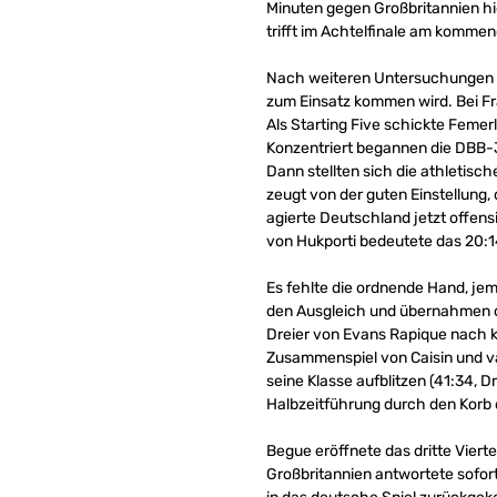
Minuten gegen Großbritannien hie
trifft im Achtelfinale am komme
Nach weiteren Untersuchungen h
zum Einsatz kommen wird. Bei F
Als Starting Five schickte Femerl
Konzentriert begannen die DBB-J
Dann stellten sich die athletisch
zeugt von der guten Einstellung,
agierte Deutschland jetzt offens
von Hukporti bedeutete das 20:14
Es fehlte die ordnende Hand, jem
den Ausgleich und übernahmen di
Dreier von Evans Rapique nach k
Zusammenspiel von Caisin und va
seine Klasse aufblitzen (41:34, D
Halbzeitführung durch den Korb d
Begue eröffnete das dritte Vierte
Großbritannien antwortete sofort