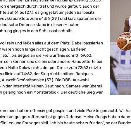
hrt, aber der Einsatz stimmte hundertprozentig (56:53,
sich energisch durch, traf und wurde gefoult, auch der
e auf 61:56 (27.), es ging jetzt um jeden Ballbesitz
avevski punktete zum 64:56 (29.) und kurz später an der
ie deutsche Defense stand in diesen Minuten
ührung ging es in den Schlussabschnitt.
ll rein und ließen alles auf dem Platz. Dabei passierten
n waren noch lange nicht geschlagen. Es fielen
5.), bis Begue an die Freiwurflinie schritt: 69:60.
 sein können und die ein oder andere Hand zitterte bei
 von Malte Delow nicht, der per Dreier zum 72:62 netzte
wurflinie auf 74:62, der Sieg rückte näher. Rapiques
, Auszeit Großbritannien (37.). Die DBB-Auswahl
eß in der Intensität keinen Deut nach. Samare war überall
ten gelang noch ein Monsterblock. Der deutliche Sieg war
ekommen, haben offensiv gut gespielt und viele Punkte gemacht. Wir ha
nien hat gut getroffen, selbst gegen Defense. Meine Jungs haben dann 
ür Len und Franz gespielt. Ich bin heute sehr zufrieden“, so der Bunde