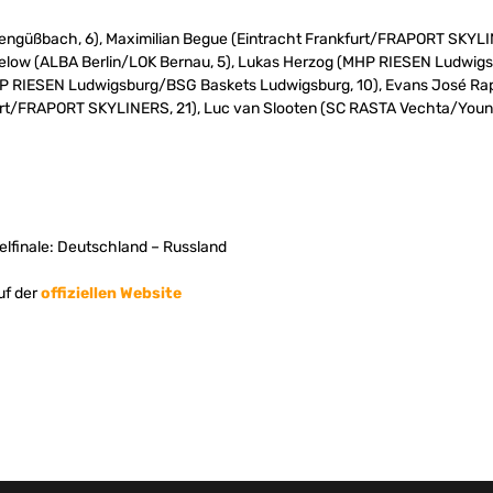
itengüßbach, 6), Maximilian Begue (Eintracht Frankfurt/FRAPORT SKYLIN
Delow (ALBA Berlin/LOK Bernau, 5), Lukas Herzog (MHP RIESEN Ludwi
HP RIESEN Ludwigsburg/BSG Baskets Ludwigsburg, 10), Evans José Rapi
rt/FRAPORT SKYLINERS, 21), Luc van Slooten (SC RASTA Vechta/Young
htelfinale: Deutschland – Russland
uf der
offiziellen Website