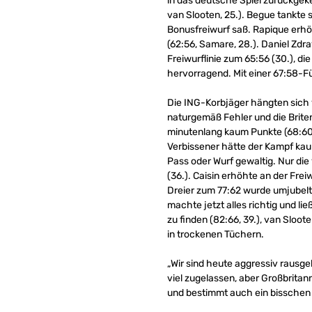
in das deutsche Spiel zurückgeke
van Slooten, 25.). Begue tankte 
Bonusfreiwurf saß. Rapique erhöht
(62:56, Samare, 28.). Daniel Zdr
Freiwurflinie zum 65:56 (30.), d
hervorragend. Mit einer 67:58-F
Die ING-Korbjäger hängten sich vo
naturgemäß Fehler und die Brite
minutenlang kaum Punkte (68:60, 3
Verbissener hätte der Kampf kaum
Pass oder Wurf gewaltig. Nur die
(36.). Caisin erhöhte an der Frei
Dreier zum 77:62 wurde umjubelt
machte jetzt alles richtig und li
zu finden (82:66, 39.), van Sloo
in trockenen Tüchern.
„Wir sind heute aggressiv rausg
viel zugelassen, aber Großbritan
und bestimmt auch ein bisschen f