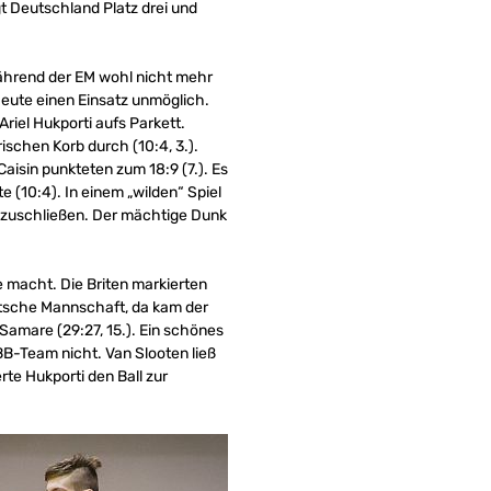
gt Deutschland Platz drei und
ährend der EM wohl nicht mehr
ute einen Einsatz unmöglich.
Ariel Hukporti aufs Parkett.
schen Korb durch (10:4, 3.).
Caisin punkteten zum 18:9 (7.). Es
 (10:4). In einem „wilden“ Spiel
 abzuschließen. Der mächtige Dunk
e macht. Die Briten markierten
utsche Mannschaft, da kam der
Samare (29:27, 15.). Ein schönes
BB-Team nicht. Van Slooten ließ
rte Hukporti den Ball zur