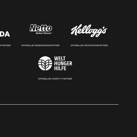
RTPARTNER
OFFIZIELLER ERNÄHRUNGSPARTNER
OFFIZIELLER FRÜHSTÜCKSPARTNER
OFFIZIELLER CHARITY-PARTNER