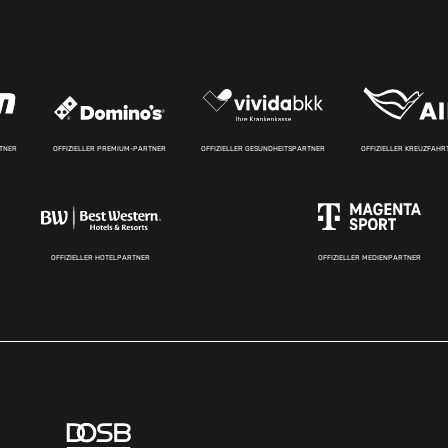
RTNER
OFFIZIELLER PREMIUM-PARTNER
OFFIZIELLER GESUNDHEITSPARTNER
OFFIZIELLER KREUZFAH
OFFIZIELLER HOTELPARTNER
OFFIZIELLER MEDIENPARTNER