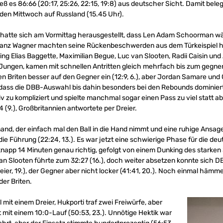
ß es 86:66 (20:17, 25:26, 22:15, 19:8) aus deutscher Sicht. Damit bele
nden Mittwoch auf Russland (15.45 Uhr).
atte sich am Vormittag herausgestellt, dass Len Adam Schoorman w
ranz Wagner machten seine Rückenbeschwerden aus dem Türkeispiel he
ing Elias Baggette, Maximilian Begue, Luc van Slooten, Radii Caisin und 
ungen, kamen mit schnellen Antritten gleich mehrfach bis zum gegneri
en Briten besser auf den Gegner ein (12:9, 6.), aber Jordan Samare und 
 dass die DBB-Auswahl bis dahin besonders bei den Rebounds dominierte
iv zu kompliziert und spielte manchmal sogar einen Pass zu viel statt
 (9.), Großbritannien antwortete per Dreier.
and, der einfach mal den Ball in die Hand nimmt und eine ruhige Ansag
e Führung (22:24, 13.). Es war jetzt eine schwierige Phase für die de
napp 14 Minuten genau richtig, gefolgt von einem Dunking des starken 
n Slooten führte zum 32:27 (16.), doch weiter absetzen konnte sich D
reier, 19.), der Gegner aber nicht locker (41:41, 20.). Noch einmal hämme
er Briten.
l mit einem Dreier, Hukporti traf zwei Freiwürfe, aber
 mit einem 10:0-Lauf (50:53, 23.). Unnötige Hektik war