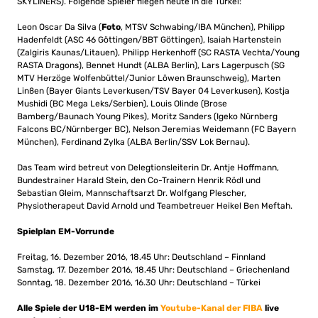
SKYLINERS). Folgende Spieler fliegen heute in die Türkei:
Leon Oscar Da Silva (
Foto
, MTSV Schwabing/IBA München), Philipp
Hadenfeldt (ASC 46 Göttingen/BBT Göttingen), Isaiah Hartenstein
(Zalgiris Kaunas/Litauen), Philipp Herkenhoff (SC RASTA Vechta/Young
RASTA Dragons), Bennet Hundt (ALBA Berlin), Lars Lagerpusch (SG
MTV Herzöge Wolfenbüttel/Junior Löwen Braunschweig), Marten
Linßen (Bayer Giants Leverkusen/TSV Bayer 04 Leverkusen), Kostja
Mushidi (BC Mega Leks/Serbien), Louis Olinde (Brose
Bamberg/Baunach Young Pikes), Moritz Sanders (Igeko Nürnberg
Falcons BC/Nürnberger BC), Nelson Jeremias Weidemann (FC Bayern
München), Ferdinand Zylka (ALBA Berlin/SSV Lok Bernau).
Das Team wird betreut von Delegtionsleiterin Dr. Antje Hoffmann,
Bundestrainer Harald Stein, den Co-Trainern Henrik Rödl und
Sebastian Gleim, Mannschaftsarzt Dr. Wolfgang Plescher,
Physiotherapeut David Arnold und Teambetreuer Heikel Ben Meftah.
Spielplan EM-Vorrunde
Freitag, 16. Dezember 2016, 18.45 Uhr: Deutschland – Finnland
Samstag, 17. Dezember 2016, 18.45 Uhr: Deutschland – Griechenland
Sonntag, 18. Dezember 2016, 16.30 Uhr: Deutschland – Türkei
Alle Spiele der U18-EM werden im
Youtube-Kanal der FIBA
live