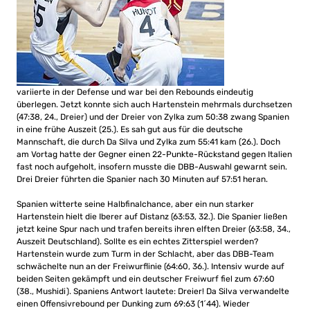
variierte in der Defense und war bei den Rebounds eindeutig
überlegen. Jetzt konnte sich auch Hartenstein mehrmals durchsetzen
(47:38, 24., Dreier) und der Dreier von Zylka zum 50:38 zwang Spanien
in eine frühe Auszeit (25.). Es sah gut aus für die deutsche
Mannschaft, die durch Da Silva und Zylka zum 55:41 kam (26.). Doch
am Vortag hatte der Gegner einen 22-Punkte-Rückstand gegen Italien
fast noch aufgeholt, insofern musste die DBB-Auswahl gewarnt sein.
Drei Dreier führten die Spanier nach 30 Minuten auf 57:51 heran.
Spanien witterte seine Halbfinalchance, aber ein nun starker
Hartenstein hielt die Iberer auf Distanz (63:53, 32.). Die Spanier ließen
jetzt keine Spur nach und trafen bereits ihren elften Dreier (63:58, 34.,
Auszeit Deutschland). Sollte es ein echtes Zitterspiel werden?
Hartenstein wurde zum Turm in der Schlacht, aber das DBB-Team
schwächelte nun an der Freiwurflinie (64:60, 36.). Intensiv wurde auf
beiden Seiten gekämpft und ein deutscher Freiwurf fiel zum 67:60
(38., Mushidi). Spaniens Antwort lautete: Dreier! Da Silva verwandelte
einen Offensivrebound per Dunking zum 69:63 (1´44). Wieder