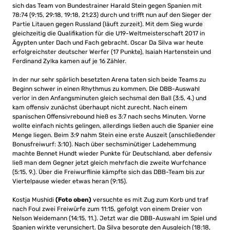
sich das Team von Bundestrainer Harald Stein gegen Spanien mit
78:74 (9:15, 29:18, 19:18, 21:23) durch und trifft nun auf den Sieger der
Partie Litauen gegen Russland (läuft zurzeit). Mit dem Sieg wurde
gleichzeitig die Qualifikation für die U19-Weltmeisterschaft 2017 in
Ägypten unter Dach und Fach gebracht. Oscar Da Silva war heute
erfolgreichster deutscher Werfer (17 Punkte), Isaiah Hartenstein und
Ferdinand Zylka kamen auf je 16 Zähler.
In der nur sehr spärlich besetzten Arena taten sich beide Teams zu
Beginn schwer in einen Rhythmus zu kommen. Die DBB-Auswahl
verlor in den Anfangsminuten gleich sechsmal den Ball (3:5, 4.) und
kam offensiv zunächst überhaupt nicht zurecht. Nach einem
spanischen Offensivrebound hieß es 3:7 nach sechs Minuten. Vorne
wollte einfach nichts gelingen, allerdings ließen auch die Spanier eine
Menge liegen. Beim 3:9 nahm Stein eine erste Auszeit (anschließender
Bonusfreiwurf: 3:10). Nach über sechsminütiger Ladehemmung
machte Bennet Hundt wieder Punkte für Deutschland, aber defensiv
ließ man dem Gegner jetzt gleich mehrfach die zweite Wurfchance
(5:15, 9.). Über die Freiwurflinie kämpfte sich das DBB-Team bis zur
Viertelpause wieder etwas heran (9:15).
Kostja Mushidi
(Foto oben)
versuchte es mit Zug zum Korb und traf
nach Foul zwei Freiwürfe zum 11:15, gefolgt von einem Dreier von
Nelson Weidemann (14:15, 11.). Jetzt war die DBB-Auswahl im Spiel und
Spanien wirkte verunsichert. Da Silva besorgte den Ausgleich (18:18,