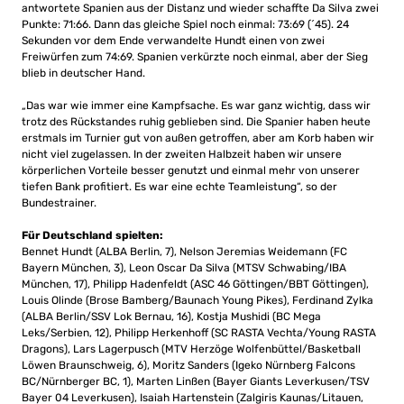
antwortete Spanien aus der Distanz und wieder schaffte Da Silva zwei
Punkte: 71:66. Dann das gleiche Spiel noch einmal: 73:69 (´45). 24
Sekunden vor dem Ende verwandelte Hundt einen von zwei
Freiwürfen zum 74:69. Spanien verkürzte noch einmal, aber der Sieg
blieb in deutscher Hand.
„Das war wie immer eine Kampfsache. Es war ganz wichtig, dass wir
trotz des Rückstandes ruhig geblieben sind. Die Spanier haben heute
erstmals im Turnier gut von außen getroffen, aber am Korb haben wir
nicht viel zugelassen. In der zweiten Halbzeit haben wir unsere
körperlichen Vorteile besser genutzt und einmal mehr von unserer
tiefen Bank profitiert. Es war eine echte Teamleistung“, so der
Bundestrainer.
Für Deutschland spielten:
Bennet Hundt (ALBA Berlin, 7), Nelson Jeremias Weidemann (FC
Bayern München, 3), Leon Oscar Da Silva (MTSV Schwabing/IBA
München, 17), Philipp Hadenfeldt (ASC 46 Göttingen/BBT Göttingen),
Louis Olinde (Brose Bamberg/Baunach Young Pikes), Ferdinand Zylka
(ALBA Berlin/SSV Lok Bernau, 16), Kostja Mushidi (BC Mega
Leks/Serbien, 12), Philipp Herkenhoff (SC RASTA Vechta/Young RASTA
Dragons), Lars Lagerpusch (MTV Herzöge Wolfenbüttel/Basketball
Löwen Braunschweig, 6), Moritz Sanders (Igeko Nürnberg Falcons
BC/Nürnberger BC, 1), Marten Linßen (Bayer Giants Leverkusen/TSV
Bayer 04 Leverkusen), Isaiah Hartenstein (Zalgiris Kaunas/Litauen,