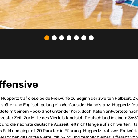
fensive
Huppertz traf diese beide Freiwürfe zu Beginn der zweiten Halbzeit. Zw
e später und Englisch gelang ein Wurf aus der Halbdistanz. Huppertz feu
ktete mit einem Hook-Shot unter der Korb, doch Italien antwortete na
ürzester Zeit. Zur Mitte des Viertels fand sich Deutschland in einem 36:
 und die nächste deutsche Auszeit ließ nicht lange auf sich warten. Ita
 Feld und ging mit 20 Punkten in Führung. Huppertz traf zwei Freiwürf
Mädchen das dritte Viertel mit 39:65 und demnach einer Differenz von