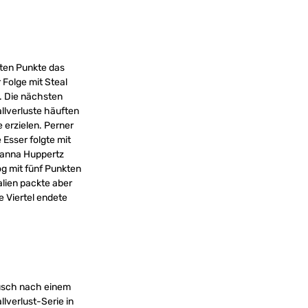
sten Punkte das
r Folge mit Steal
t. Die nächsten
llverluste häuften
 erzielen. Perner
 Esser folgte mit
ohanna Huppertz
og mit fünf Punkten
alien packte aber
 Viertel endete
Busch nach einem
lverlust-Serie in