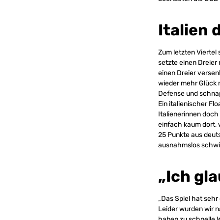
Italien 
Zum letzten Viertel
setzte einen Dreier
einen Dreier versen
wieder mehr Glück 
Defense und schnapp
Ein italienischer F
Italienerinnen doch
einfach kaum dort, w
25 Punkte aus deuts
ausnahmslos schwier
„Ich gl
„Das Spiel hat seh
Leider wurden wir 
haben zu schnelle 