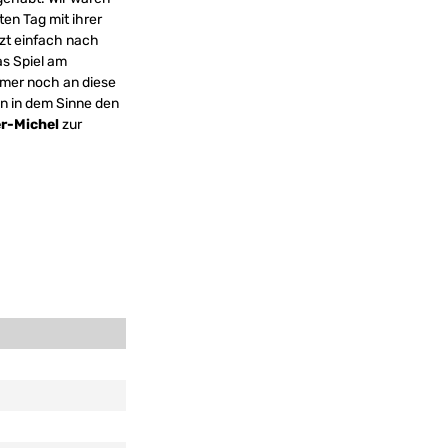
ten Tag mit ihrer
tzt einfach nach
as Spiel am
immer noch an diese
n in dem Sinne den
r-Michel
zur