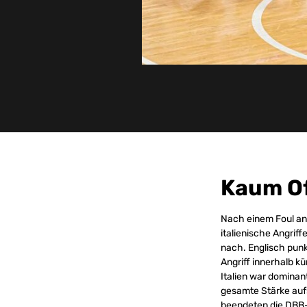
Kaum Of
Nach einem Foul an 
italienische Angriff
nach. Englisch pun
Angriff innerhalb k
Italien war dominant
gesamte Stärke aufs
beendeten die DBB-