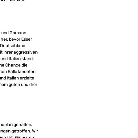
orb und Gomann
her, bevor Esser
u Deutschland
t ihrer aggressiven
nd Italien stand.
ine Chance die
chen Bälle landeten
nd Italien erzielte
inem guten und drei
meplan gehalten.
ngen getroffen. Wir
gehabt. Wir waren