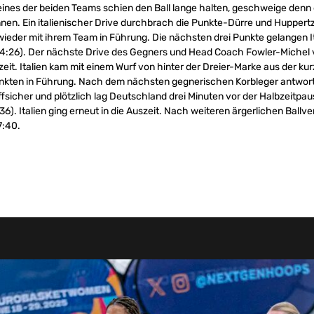
ines der beiden Teams schien den Ball lange halten, geschweige denn 
nen. Ein italienischer Drive durchbrach die Punkte-Dürre und Huppert
wieder mit ihrem Team in Führung. Die nächsten drei Punkte gelangen It
(24:26). Der nächste Drive des Gegners und Head Coach Fowler-Michel 
eit. Italien kam mit einem Wurf von hinter der Dreier-Marke aus der ku
unkten in Führung. Nach dem nächsten gegnerischen Korbleger antwor
effsicher und plötzlich lag Deutschland drei Minuten vor der Halbzeitpa
6). Italien ging erneut in die Auszeit. Nach weiteren ärgerlichen Ballve
7:40.