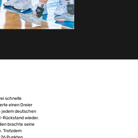
ei schnelle
erte einen Dreier
ch jedem deutschen
51-Rückstand wieder.
lien brachte seine
e. Trotzdem
 26 Punkten.