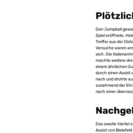
Plötzli
Den Jumpball gewann
Spiel eröffnete. Hel
Treffer aus der Dist
Versuche waren ansc
sich. Die Italiener
machte weitere drei 
einem ähnlichen Zug
durch einen Assist 
nach und drohte auf
zunehmend der Ehrg
nach einer überras
Nachge
Das zweite Viertel 
Assist von Bielefel