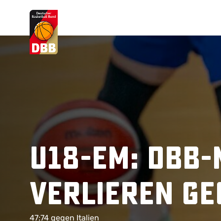
Suchvorschläge
Lorem Ipsum
Dolor Sit
Amet Valputo
U18-EM: DBB
verlieren ge
47:74 gegen Italien