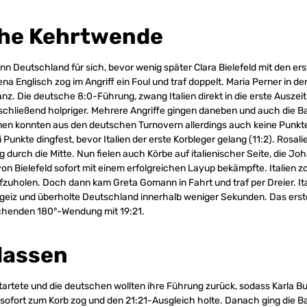
che Kehrtwende
 Deutschland für sich, bevor wenig später Clara Bielefeld mit den er
ena Englisch zog im Angriff ein Foul und traf doppelt. Maria Perner in de
anz. Die deutsche 8:0-Führung, zwang Italien direkt in die erste Auszei
hließend holpriger. Mehrere Angriffe gingen daneben und auch die Ba
innen konnten aus den deutschen Turnovern allerdings auch keine Punkte
Punkte dingfest, bevor Italien der erste Korbleger gelang (11:2). Rosalie
 durch die Mitte. Nun fielen auch Körbe auf italienischer Seite, die J
von Bielefeld sofort mit einem erfolgreichen Layup bekämpfte. Italien z
zuholen. Doch dann kam Greta Gomann in Fahrt und traf per Dreier. It
eiz und überholte Deutschland innerhalb weniger Sekunden. Das erste
chenden 180°-Wendung mit 19:21.
lassen
startete und die deutschen wollten ihre Führung zurück, sodass Karla 
d sofort zum Korb zog und den 21:21-Ausgleich holte. Danach ging die Bal