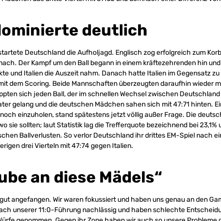
dominierte deutlich
 startete Deutschland die Aufholjagd. Englisch zog erfolgreich zum K
 nach. Der Kampf um den Ball begann in einem kräftezehrenden hin und 
kte und Italien die Auszeit nahm. Danach hatte Italien im Gegensatz z
mit dem Scoring. Beide Mannschaften überzeugten daraufhin wieder mi
ten sich jeden Ball, der im schnellen Wechsel zwischen Deutschland u
loater gelang und die deutschen Mädchen sahen sich mit 47:71 hinten. E
 noch einzuholen, stand spätestens jetzt völlig außer Frage. Die deuts
o sie sollten; laut Statistik lag die Trefferquote bezeichnend bei 23,1% u
chen Ballverlusten. So verlor Deutschland ihr drittes EM-Spiel nach e
igen drei Vierteln mit 47:74 gegen Italien.
aube an diese Mädels“
r gut angefangen. Wir waren fokussiert und haben uns genau an den Ga
nach unserer 11:0-Führung nachlässig und haben schlechte Entscheidu
Würfe genommen. Gegen ihr Zone haben wir auch so unsere Probleme 