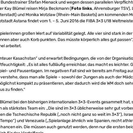
 Bundestrainer Stefan Mienack und wegen dessen parallelen Verpflich
er Kay Blümel reisen Mirja Beckmann (
Foto links
, Ahrensburger TSV), 
Weiterstadt) und Monika Wotzlaw (Rhein-Main Baskets) am kommenden M
tstadt Astana findet vom 1. – 5. Juni 2016 die FIBA 3×3 U18 Weltmeiste
ielerinnen großen Wert auf Variabilität gelegt. Alle vier sind stark in 
önnen aber auch Korb punkten. Das müsste körperlich alles gut passen“
el arbeitet.
enteuer Kasachstan“ und erwartet Bedingungen, die von der Organisatio
feuchtigkeit: „Es ist alles fußläufig erreichbar, das macht es leichter.
el- und Pausentagen. Im negativen Fall sind wir bereits am Freitag au
 verstehe, dass man alle Spiele – sowohl der Jungen als auch der Mädc
möglichst kompakt zu präsentieren, aber dadurch wird die WM doch sehr
us zu finden.“
 Blümel bei den bisherigen internationalen 3×3-Events gesammelt hat, 
ls stärkstes Team ein: „Die sind im 3×3 üblicherweise sehr gut vorber
en die Tschechische Republik („noch nicht ganz so weit im 3×3“), Isra
empo“) und Venezuela („Spielanlage ähnlich wie Spanien, recht athle
ancen ein. Die müssen auch genutzt werden, denn nur die ersten beid