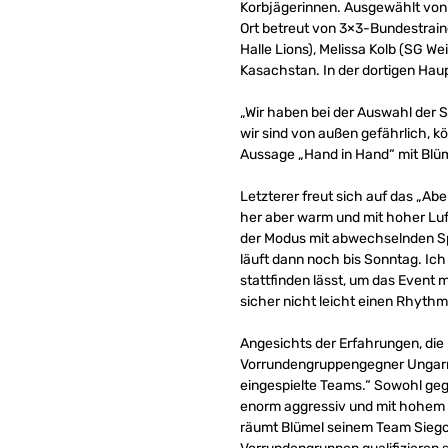
Korbjägerinnen. Ausgewählt von
Ort betreut von 3×3-Bundestrain
Halle Lions), Melissa Kolb (SG 
Kasachstan. In der dortigen Haup
„Wir haben bei der Auswahl der Sp
wir sind von außen gefährlich, k
Aussage „Hand in Hand“ mit Blüm
Letzterer freut sich auf das „Ab
her aber warm und mit hoher Luft
der Modus mit abwechselnden Spi
läuft dann noch bis Sonntag. Ich
stattfinden lässt, um das Event 
sicher nicht leicht einen Rhythm
Angesichts der Erfahrungen, die
Vorrundengruppengegner Ungarn a
eingespielte Teams.“ Sowohl geg
enorm aggressiv und mit hohem T
räumt Blümel seinem Team Siegch