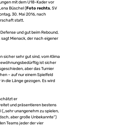
tungen mit dem U18-Kader vor
Lena Büschel (
Foto rechts
, SV
ontag, 30. Mai 2016, nach
rschaft statt.
der Defense und gut beim Rebound,
, sagt Mienack, der nach eigener
n sicher sehr gut sind, vom Klima
 Gewöhnungsbedürftig ist sicher
sgeschieden, aber das Turnier
hen – auf nur einem Spielfeld
 in die Länge gezogen. Es wird
schätzt er
eitet und präsentieren bestens
el („sehr unangenehm zu spielen,
tisch, aber große Unbekannte“)
en Teams jeder der vier