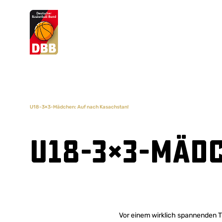
Suchvorschläge
Lorem Ipsum
Dolor Sit
Amet Valputo
U18-3×3-Mädchen: Auf nach Kasachstan!
U18-3×3-Mädc
Vor einem wirklich spannenden Tr