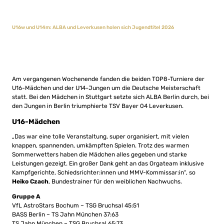
U16w und U14m: ALBA und Leverkusen holen sich Jugendtitel 2026
Am vergangenen Wochenende fanden die beiden TOP8-Turniere der
U16-Mädchen und der U14-Jungen um die Deutsche Meisterschaft
statt. Bei den Mädchen in Stuttgart setzte sich ALBA Berlin durch, bei
den Jungen in Berlin triumphierte TSV Bayer 04 Leverkusen.
U16-Mädchen
„Das war eine tolle Veranstaltung, super organisiert, mit vielen
knappen, spannenden, umkämpften Spielen. Trotz des warmen
Sommerwetters haben die Mädchen alles gegeben und starke
Leistungen gezeigt. Ein großer Dank geht an das Orgateam inklusive
Kampfgerichte, Schiedsrichter:innen und MMV-Kommissar:in“, so
Heiko Czach
, Bundestrainer für den weiblichen Nachwuchs.
Gruppe A
VfL AstroStars Bochum – TSG Bruchsal 45:51
BASS Berlin – TS Jahn München 37:63
TS Jahn München – TSG Bruchsal 65:73