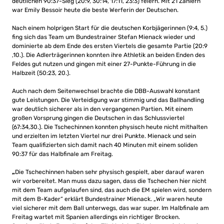
deutlichen 90:37-Sieg (20:9, 30:14, 17:11, 23:3) feiern. Mit 21 Zählern
war Emily Bessoir heute die beste Werferin der Deutschen.
Nach einem holprigen Start für die deutschen Korbjägerinnen (9:4, 5.)
fing sich das Team um Bundestrainer Stefan Mienack wieder und
dominierte ab dem Ende des ersten Viertels die gesamte Partie (20:9
,10.). Die Adlerträgerinnen konnten ihre Athletik an beiden Enden des
Feldes gut nutzen und gingen mit einer 27-Punkte-Führung in die
Halbzeit (50:23, 20.).
Auch nach dem Seitenwechsel brachte die DBB-Auswahl konstant
gute Leistungen. Die Verteidigung war stimmig und das Ballhandling
war deutlich sicherer als in den vergangenen Partien. Mit einem
großen Vorsprung gingen die Deutschen in das Schlussviertel
(67:34,30.). Die Tschechinnen konnten physisch heute nicht mithalten
und erzielten im letzten Viertel nur drei Punkte. Mienack und sein
Team qualifizierten sich damit nach 40 Minuten mit einem soliden
90:37 für das Halbfinale am Freitag.
„
Die Tschechinnen haben sehr physisch gespielt, aber darauf waren
wir vorbereitet. Man muss dazu sagen, dass die Tschechen hier nicht
mit dem Team aufgelaufen sind, das auch die EM spielen wird, sondern
mit dem B-Kader“ erklärt Bundestrainer Mienack. „Wir waren heute
viel sicherer mit dem Ball unterwegs, das war super. Im Halbfinale am
Freitag wartet mit Spanien allerdings ein richtiger Brocken.