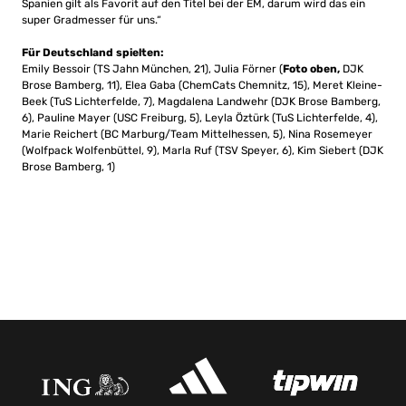
Spanien gilt als Favorit auf den Titel bei der EM, darum wird das ein
super Gradmesser für uns.“
Für Deutschland spielten:
Emily Bessoir (TS Jahn München, 21), Julia Förner (
Foto oben,
DJK
Brose Bamberg, 11), Elea Gaba (ChemCats Chemnitz, 15), Meret Kleine-
Beek (TuS Lichterfelde, 7), Magdalena Landwehr (DJK Brose Bamberg,
6), Pauline Mayer (USC Freiburg, 5), Leyla Öztürk (TuS Lichterfelde, 4),
Marie Reichert (BC Marburg/Team Mittelhessen, 5), Nina Rosemeyer
(Wolfpack Wolfenbüttel, 9), Marla Ruf (TSV Speyer, 6), Kim Siebert (DJK
Brose Bamberg, 1)