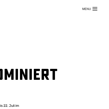
ominiert
s 22. Juli im