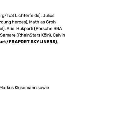
rg/TuS Lichterfelde), Julius
young heroes), Mathias Groh
), Ariel Hukporti (Porsche BBA
 Samare (RheinStars Köln), Calvin
kfurt/FRAPORT SKYLINERS)
,
d Markus Klusemann sowie