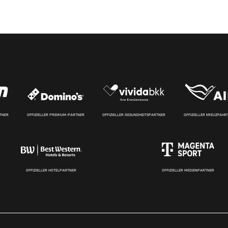
RTNER
OFFIZIELLER PREMIUM-PARTNER
OFFIZIELLER GESUNDHEITSPARTNER
OFFIZIELLER KREUZFAH
OFFIZIELLER HOTELPARTNER
OFFIZIELLER MEDIENPARTNER