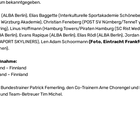
aum bekanntgegeben.
(ALBA Berlin), Elias Baggette (Interkulturelle Sportakademie Schönebe
 Würzburg Akademie), Christian Feneberg (POST SV Nürnberg/TenneT 
ing), Linus Hoffmann (Hamburg Towers/Piraten Hamburg (SC Rist Wedel
A Berlin), Evans Rapique (ALBA Berlin), Elias Rödl (ALBA Berlin), Jordan
FRAPORT SKYLINERS), Len Adam Schoormann
(Foto, Eintracht Fran
hen).
aßnahme:
and – Finnland
land – Finnland
 Bundestrainer Patrick Femerling, den Co-Trainern Arne Chorengel un
 und Team-Betreuer Tim Michel.