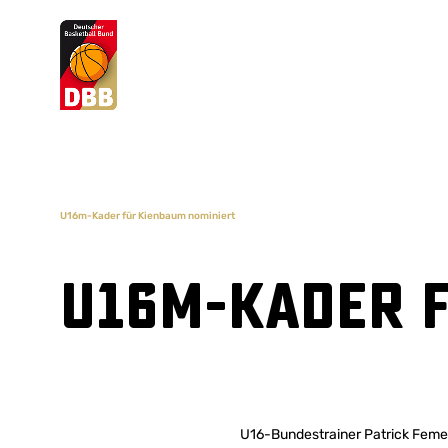
Suchvorschläge
Lorem Ipsum
Dolor Sit
Amet Valputo
U16m-Kader für Kienbaum nominiert
U16m-Kader 
U16-Bundestrainer Patrick Femerl