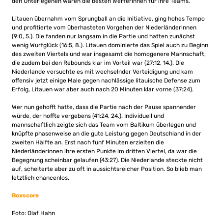
den Unterlegenen waren die besten Werferinnen für ihre Teams.
Litauen übernahm vom Sprungball an die Initiative, ging hohes Tempo
und profitierte vom überhasteten Vorgehen der Niederländerinnen
(9:0, 5.). Die fanden nur langsam in die Partie und hatten zunächst
wenig Wurfglück (16:5, 8.). Litauen dominierte das Spiel auch zu Beginn
des zweiten Viertels und war insgesamt die homogenere Mannschaft,
die zudem bei den Rebounds klar im Vorteil war (27:12, 14.). Die
Niederlande versuchte es mit wechselnder Verteidigung und kam
offensiv jetzt einige Male gegen nachlässige litauische Defense zum
Erfolg, Litauen war aber auch nach 20 Minuten klar vorne (37:24).
Wer nun gehofft hatte, dass die Partie nach der Pause spannender
würde, der hoffte vergebens (41:24, 24.). Individuell und
mannschaftlich zeigte sich das Team vom Baltikum überlegen und
knüpfte phasenweise an die gute Leistung gegen Deutschland in der
zweiten Hälfte an. Erst nach fünf Minuten erzielten die
Niederländerinnen ihre ersten Punkte im dritten Viertel, da war die
Begegnung scheinbar gelaufen (43:27). Die Niederlande steckte nicht
auf, scheiterte aber zu oft in aussichtsreicher Position. So blieb man
letztlich chancenlos.
Boxscore
Foto: Olaf Hahn