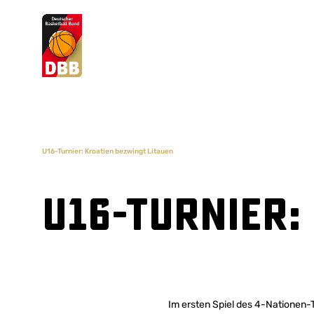
Suchvorschläge
Lorem Ipsum
Dolor Sit
Amet Valputo
U16-Turnier: Kroatien bezwingt Litauen
U16-Turnier:
Im ersten Spiel des 4-Nationen-T