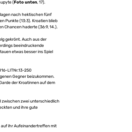
aupyte (
Foto unten
, 17).
d lagen nach hektischen fünf
n Punkte (13:3). Kroatien blieb
n Chancen haderte (36:9, 14.).
lg gekrönt. Auch aus der
lerdings beeindruckende
tauen etwas besser ins Spiel
rlegenen Gegner beizukommen.
 Garde der Kroatinnen auf dem
el zwischen zwei unterschiedlich
eckten und ihre gute
 auf ihr Aufeinandertreffen mit