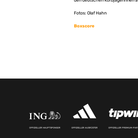
den deutschen Korbjägerinnen 
Fotos: Olaf Hahn
Boxscore
OFFIZIELLER HAUPTSPONSOR
OFFIZIELLER AUSRÜSTER
OFFIZIELLER PREMIUM-PA