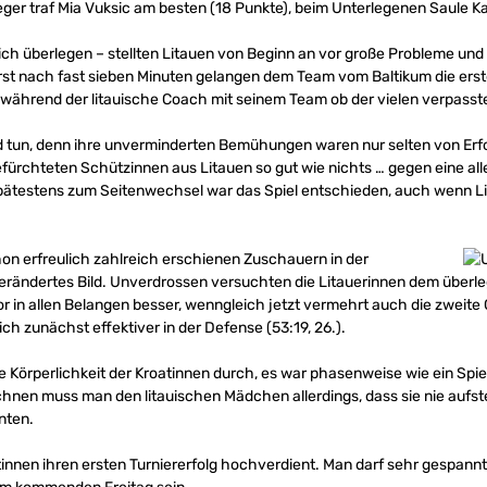
Sieger traf Mia Vuksic am besten (18 Punkte), beim Unterlegenen Saule K
lich überlegen – stellten Litauen von Beginn an vor große Probleme un
rst nach fast sieben Minuten gelangen dem Team vom Baltikum die erste
 während der litauische Coach mit seinem Team ob der vielen verpasste
d tun, denn ihre unverminderten Bemühungen waren nur selten von Erfo
fürchteten Schützinnen aus Litauen so gut wie nichts … gegen eine al
 Spätestens zum Seitenwechsel war das Spiel entschieden, auch wenn Li
on erfreulich zahlreich erschienen Zuschauern in der
 verändertes Bild. Unverdrossen versuchten die Litauerinnen dem übe
r in allen Belangen besser, wenngleich jetzt vermehrt auch die zweite
ich zunächst effektiver in der Defense (53:19, 26.).
e Körperlichkeit der Kroatinnen durch, es war phasenweise wie ein Spi
nen muss man den litauischen Mädchen allerdings, dass sie nie aufst
nten.
atinnen ihren ersten Turniererfolg hochverdient. Man darf sehr gespannt