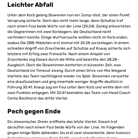
Leichter Abfall
Unter dem Korb gelang Slowenien nun ein Jump-shot, der einen Punkt
Vorsprung sicherte. Doch das nicht mehr lange, denn Schultze traf
nach einem Foul beide Würfe von der Linie (25:24). Zackig antworteten
die Gegnerinnen mit zwei Korblegern, die Deutschland nicht
verhindern konnte. Einige Wurfversuche wollten nicht im Korb enden,
sodass Die DBB-Mädchen erst einmal mit 25:28 zurücklagen. In einem
schnellen Angriff von Zraychenko auf Schultze auf Knaup sicherte sich
letztere mit Erfolg zwei Freiwürfe. Nach einem Anspiel von
Zraychenko zog Ezeani durch die Mitte und bewirkte den 28:28-
Ausgleich. Doch die Sloweninnen konterten in kürzester Zeit, was
Deutschland ins Timeout zwang. Durch einen Drive von Mia Wiegand
startete das Team nachfolgend wieder ins Spiel. Slowenien versuchte
eins draufzusetzen und ging innerhalb weniger Angriffe deutlich in
Führung 30:41. Knaup zog ein Foul unter dem Korb und wirkte dem mit
zwei Punkten entgegen. Mit 32:41 beendete das Team von Head Coach
Centa Bockhorst das dritte Viertel.
Pech gegen Ende
Ein slowenischer Dreier eröffnete das letzte Viertel. Ezeani traf
daraufhin nach einem Foul beide Würfe von der Linie. Im Folgenden
gingen einige Bälle abhanden, bis erst zwei slowenische, dann Ivancics