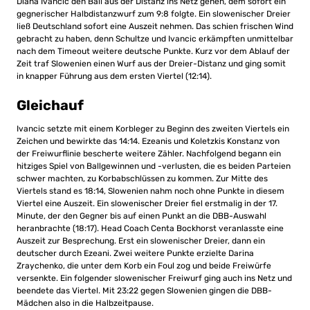
Diana Ivancic den Ball aus der Distanz ins Netz gehen, dem sofort ein
gegnerischer Halbdistanzwurf zum 9:8 folgte. Ein slowenischer Dreier
ließ Deutschland sofort eine Auszeit nehmen. Das schien frischen Wind
gebracht zu haben, denn Schultze und Ivancic erkämpften unmittelbar
nach dem Timeout weitere deutsche Punkte. Kurz vor dem Ablauf der
Zeit traf Slowenien einen Wurf aus der Dreier-Distanz und ging somit
in knapper Führung aus dem ersten Viertel (12:14).
Gleichauf
Ivancic setzte mit einem Korbleger zu Beginn des zweiten Viertels ein
Zeichen und bewirkte das 14:14. Ezeanis und Koletzkis Konstanz von
der Freiwurflinie bescherte weitere Zähler. Nachfolgend begann ein
hitziges Spiel von Ballgewinnen und -verlusten, die es beiden Parteien
schwer machten, zu Korbabschlüssen zu kommen. Zur Mitte des
Viertels stand es 18:14, Slowenien nahm noch ohne Punkte in diesem
Viertel eine Auszeit. Ein slowenischer Dreier fiel erstmalig in der 17.
Minute, der den Gegner bis auf einen Punkt an die DBB-Auswahl
heranbrachte (18:17). Head Coach Centa Bockhorst veranlasste eine
Auszeit zur Besprechung. Erst ein slowenischer Dreier, dann ein
deutscher durch Ezeani. Zwei weitere Punkte erzielte Darina
Zraychenko, die unter dem Korb ein Foul zog und beide Freiwürfe
versenkte. Ein folgender slowenischer Freiwurf ging auch ins Netz und
beendete das Viertel. Mit 23:22 gegen Slowenien gingen die DBB-
Mädchen also in die Halbzeitpause.