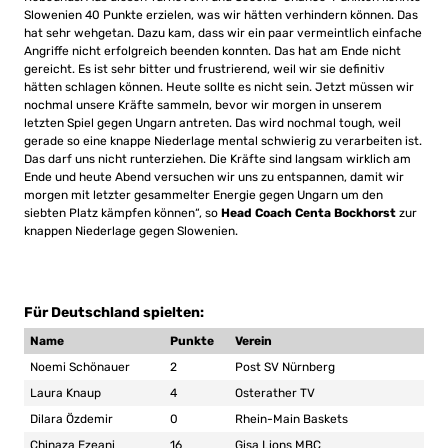
Slowenien 40 Punkte erzielen, was wir hätten verhindern können. Das
hat sehr wehgetan. Dazu kam, dass wir ein paar vermeintlich einfache
Angriffe nicht erfolgreich beenden konnten. Das hat am Ende nicht
gereicht. Es ist sehr bitter und frustrierend, weil wir sie definitiv
hätten schlagen können. Heute sollte es nicht sein. Jetzt müssen wir
nochmal unsere Kräfte sammeln, bevor wir morgen in unserem
letzten Spiel gegen Ungarn antreten. Das wird nochmal tough, weil
gerade so eine knappe Niederlage mental schwierig zu verarbeiten ist.
Das darf uns nicht runterziehen. Die Kräfte sind langsam wirklich am
Ende und heute Abend versuchen wir uns zu entspannen, damit wir
morgen mit letzter gesammelter Energie gegen Ungarn um den
siebten Platz kämpfen können“, so
Head Coach Centa Bockhorst
zur
knappen Niederlage gegen Slowenien.
Für Deutschland spielten:
Name
Punkte
Verein
Noemi Schönauer
2
Post SV Nürnberg
Laura Knaup
4
Osterather TV
Dilara Özdemir
0
Rhein-Main Baskets
Chinaza Ezeani
16
Gisa Lions MBC