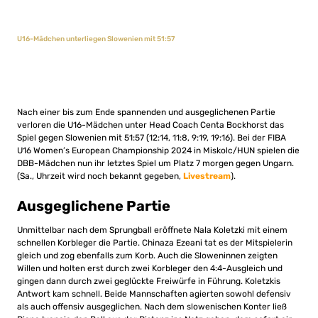
U16-Mädchen unterliegen Slowenien mit 51:57
Nach einer bis zum Ende spannenden und ausgeglichenen Partie
verloren die U16-Mädchen unter Head Coach Centa Bockhorst das
Spiel gegen Slowenien mit 51:57 (12:14, 11:8, 9:19, 19:16). Bei der FIBA
U16 Women’s European Championship 2024 in Miskolc/HUN spielen die
DBB-Mädchen nun ihr letztes Spiel um Platz 7 morgen gegen Ungarn.
(Sa., Uhrzeit wird noch bekannt gegeben,
Livestream
).
Ausgeglichene Partie
Unmittelbar nach dem Sprungball eröffnete Nala Koletzki mit einem
schnellen Korbleger die Partie. Chinaza Ezeani tat es der Mitspielerin
gleich und zog ebenfalls zum Korb. Auch die Sloweninnen zeigten
Willen und holten erst durch zwei Korbleger den 4:4-Ausgleich und
gingen dann durch zwei geglückte Freiwürfe in Führung. Koletzkis
Antwort kam schnell. Beide Mannschaften agierten sowohl defensiv
als auch offensiv ausgeglichen. Nach dem slowenischen Konter ließ