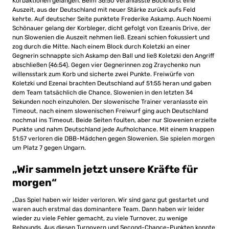
Korbaktionen gelangen. Beim 36:50 veranlasste Bockhorst eine
Auszeit, aus der Deutschland mit neuer Stärke zurück aufs Feld
kehrte. Auf deutscher Seite punktete Frederike Askamp. Auch Noemi
Schönauer gelang der Korbleger, dicht gefolgt von Ezeanis Drive, der
nun Slowenien die Auszeit nehmen ließ. Ezeani schien fokussiert und
zog durch die Mitte. Nach einem Block durch Koletzki an einer
Gegnerin schnappte sich Askamp den Ball und ließ Koletzki den Angriff
abschließen (46:54). Gegen vier Gegnerinnen zog Zraychenko nun
willensstark zum Korb und sicherte zwei Punkte. Freiwürfe von
Koletzki und Ezenai brachten Deutschland auf 51:55 heran und gaben
dem Team tatsächlich die Chance, Slowenien in den letzten 34
Sekunden noch einzuholen. Der slowenische Trainer veranlasste ein
Timeout, nach einem slowenischen Freiwurf ging auch Deutschland
nochmal ins Timeout. Beide Seiten foulten, aber nur Slowenien erzielte
Punkte und nahm Deutschland jede Aufholchance. Mit einem knappen
51:57 verloren die DBB-Mädchen gegen Slowenien. Sie spielen morgen
um Platz 7 gegen Ungarn.
„Wir sammeln jetzt unsere Kräfte für
morgen“
„Das Spiel haben wir leider verloren. Wir sind ganz gut gestartet und
waren auch erstmal das dominantere Team. Dann haben wir leider
wieder zu viele Fehler gemacht, zu viele Turnover, zu wenige
Rebounds. Aus diesen Turnovern und Second-Chance-Punkten konnte