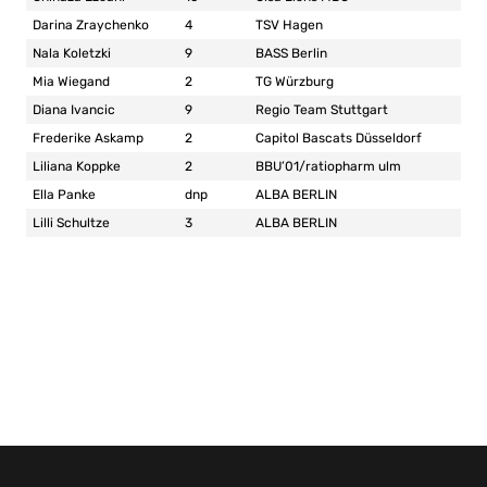
Darina Zraychenko
4
TSV Hagen
Nala Koletzki
9
BASS Berlin
Mia Wiegand
2
TG Würzburg
Diana Ivancic
9
Regio Team Stuttgart
Frederike Askamp
2
Capitol Bascats Düsseldorf
Liliana Koppke
2
BBU’01/ratiopharm ulm
Ella Panke
dnp
ALBA BERLIN
Lilli Schultze
3
ALBA BERLIN