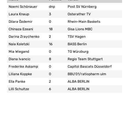
Noemi Schönauer
dnp
Post SV Nürnberg
Laura Knaup
3
Osterather TV
Dilara Özdemir
0
Rhein-Main Baskets
Chinaza Ezeani
18
Gisa Lions MBC
Darina Zraychenko
2
TSV Hagen
Nala Koletzki
16
BASS Berlin
Mia Wiegand
0
TG Würzburg
Diana Ivancic
8
Regio Team Stuttgart
Frederike Askamp
0
Capitol Bascats Düsseldorf
Liliana Koppke
0
BBU’01/ratiopharm ulm
Ella Panke
2
ALBA BERLIN
Lilli Schultze
6
ALBA BERLIN