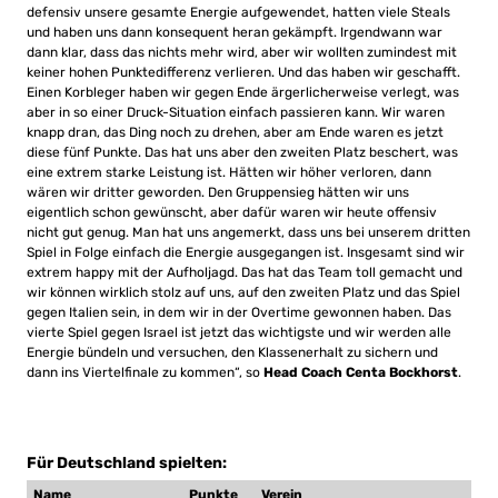
defensiv unsere gesamte Energie aufgewendet, hatten viele Steals
und haben uns dann konsequent heran gekämpft. Irgendwann war
dann klar, dass das nichts mehr wird, aber wir wollten zumindest mit
keiner hohen Punktedifferenz verlieren. Und das haben wir geschafft.
Einen Korbleger haben wir gegen Ende ärgerlicherweise verlegt, was
aber in so einer Druck-Situation einfach passieren kann. Wir waren
knapp dran, das Ding noch zu drehen, aber am Ende waren es jetzt
diese fünf Punkte. Das hat uns aber den zweiten Platz beschert, was
eine extrem starke Leistung ist. Hätten wir höher verloren, dann
wären wir dritter geworden. Den Gruppensieg hätten wir uns
eigentlich schon gewünscht, aber dafür waren wir heute offensiv
nicht gut genug. Man hat uns angemerkt, dass uns bei unserem dritten
Spiel in Folge einfach die Energie ausgegangen ist. Insgesamt sind wir
extrem happy mit der Aufholjagd. Das hat das Team toll gemacht und
wir können wirklich stolz auf uns, auf den zweiten Platz und das Spiel
gegen Italien sein, in dem wir in der Overtime gewonnen haben. Das
vierte Spiel gegen Israel ist jetzt das wichtigste und wir werden alle
Energie bündeln und versuchen, den Klassenerhalt zu sichern und
dann ins Viertelfinale zu kommen“, so
Head Coach Centa Bockhorst
.
Für Deutschland spielten:
Name
Punkte
Verein