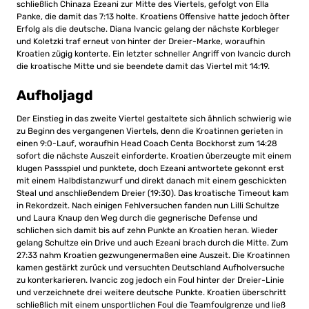
schließlich Chinaza Ezeani zur Mitte des Viertels, gefolgt von Ella
Panke, die damit das 7:13 holte. Kroatiens Offensive hatte jedoch öfter
Erfolg als die deutsche. Diana Ivancic gelang der nächste Korbleger
und Koletzki traf erneut von hinter der Dreier-Marke, woraufhin
Kroatien zügig konterte. Ein letzter schneller Angriff von Ivancic durch
die kroatische Mitte und sie beendete damit das Viertel mit 14:19.
Aufholjagd
Der Einstieg in das zweite Viertel gestaltete sich ähnlich schwierig wie
zu Beginn des vergangenen Viertels, denn die Kroatinnen gerieten in
einen 9:0-Lauf, woraufhin Head Coach Centa Bockhorst zum 14:28
sofort die nächste Auszeit einforderte. Kroatien überzeugte mit einem
klugen Passspiel und punktete, doch Ezeani antwortete gekonnt erst
mit einem Halbdistanzwurf und direkt danach mit einem geschickten
Steal und anschließendem Dreier (19:30). Das kroatische Timeout kam
in Rekordzeit. Nach einigen Fehlversuchen fanden nun Lilli Schultze
und Laura Knaup den Weg durch die gegnerische Defense und
schlichen sich damit bis auf zehn Punkte an Kroatien heran. Wieder
gelang Schultze ein Drive und auch Ezeani brach durch die Mitte. Zum
27:33 nahm Kroatien gezwungenermaßen eine Auszeit. Die Kroatinnen
kamen gestärkt zurück und versuchten Deutschland Aufholversuche
zu konterkarieren. Ivancic zog jedoch ein Foul hinter der Dreier-Linie
und verzeichnete drei weitere deutsche Punkte. Kroatien überschritt
schließlich mit einem unsportlichen Foul die Teamfoulgrenze und ließ