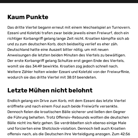
Kaum Punkte
Das dritte Viertel begann erneut mit einem Wechselspiel an Turnovern.
Ezeani und Koletzki trafen zwar beide jeweils einen Freiwurf, doch ein
richtiger Korbangriff gelang lange Zeit nicht. Kroatien kämpfte sich ab
und zu zum deutschen Korb, doch beidseitig verlief es eher zäh.
Deutschland hatte eine Auszeit bitter nötig, um mit neuen
Anweisungen die letzten beiden Minuten des Viertels zu bewältigen.
Der erste Korbangriff gelang Schultze erst gegen Ende des Viertels,
womit sie das 34:49 bewirkte. Kroatien zog jedoch schnell nach.
Weitere Zähler holten wieder Ezeani und Koletzki von der Freiwurflinie,
wodurch sie das dritte Viertel mit 38:51 beendeten.
Letzte Mühen nicht belohnt
Endlich gelang ein Drive zum Korb, mit dem Ezeani das letzte Viertel
eröffnete und nach einem Foul auch beide Freiwürfe versenkte.
Dennoch fielen die kroatischen Bälle sicherer und ließen den Gegner
die Führung behalten. Trotz Offensiv-Rebounds wollten die deutschen
Bälle nicht ins Netz gehen. Sie verdribbelten sich ebenso einige Male
und forcierten eine Shotclock-violation. Dennoch ließ auch Kroatien
offensiv nach, als die Deutschen ihre Verteidigung anzogen. Zum 42:56