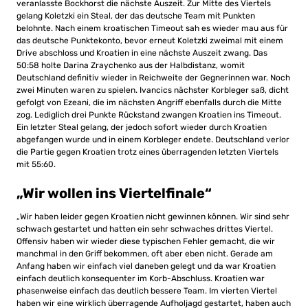
veranlasste Bockhorst die nächste Auszeit. Zur Mitte des Viertels
gelang Koletzki ein Steal, der das deutsche Team mit Punkten
belohnte. Nach einem kroatischen Timeout sah es wieder mau aus für
das deutsche Punktekonto, bevor erneut Koletzki zweimal mit einem
Drive abschloss und Kroatien in eine nächste Auszeit zwang. Das
50:58 holte Darina Zraychenko aus der Halbdistanz, womit
Deutschland definitiv wieder in Reichweite der Gegnerinnen war. Noch
zwei Minuten waren zu spielen. Ivancics nächster Korbleger saß, dicht
gefolgt von Ezeani, die im nächsten Angriff ebenfalls durch die Mitte
zog. Lediglich drei Punkte Rückstand zwangen Kroatien ins Timeout.
Ein letzter Steal gelang, der jedoch sofort wieder durch Kroatien
abgefangen wurde und in einem Korbleger endete. Deutschland verlor
die Partie gegen Kroatien trotz eines überragenden letzten Viertels
mit 55:60.
„Wir wollen ins Viertelfinale“
„Wir haben leider gegen Kroatien nicht gewinnen können. Wir sind sehr
schwach gestartet und hatten ein sehr schwaches drittes Viertel.
Offensiv haben wir wieder diese typischen Fehler gemacht, die wir
manchmal in den Griff bekommen, oft aber eben nicht. Gerade am
Anfang haben wir einfach viel daneben gelegt und da war Kroatien
einfach deutlich konsequenter im Korb-Abschluss. Kroatien war
phasenweise einfach das deutlich bessere Team. Im vierten Viertel
haben wir eine wirklich überragende Aufholjagd gestartet, haben auch