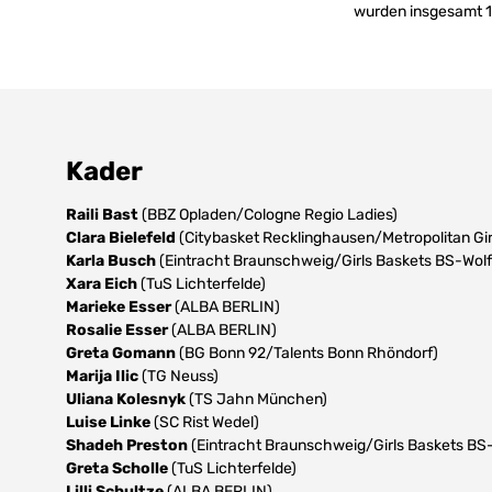
wurden insgesamt 14
Kader
Raili Bast
(BBZ Opladen/Cologne Regio Ladies)
Clara Bielefeld
(Citybasket Recklinghausen/Metropolitan Gir
Karla Busch
(Eintracht Braunschweig/Girls Baskets BS-Wolf
Xara Eich
(TuS Lichterfelde)
Marieke Esser
(ALBA BERLIN)
Rosalie Esser
(ALBA BERLIN)
Greta Gomann
(BG Bonn 92/Talents Bonn Rhöndorf)
Marija Ilic
(TG Neuss)
Uliana Kolesnyk
(TS Jahn München)
Luise Linke
(SC Rist Wedel)
Shadeh Preston
(Eintracht Braunschweig/Girls Baskets BS-
Greta Scholle
(TuS Lichterfelde)
Lilli Schultze
(ALBA BERLIN)