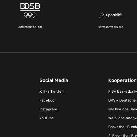
UNTERSTÜTZT DEN DBB
UNTERSTÜTZT DEN DBB
Social Media
Kooperatio
X (fka Twitter)
FIBA Basketball
Facebook
DRS – Deutscher
Instagram
Nachwuchs Baske
YouTube
Weibliche Nachw
Basketball Bund
2. Basketball Bu