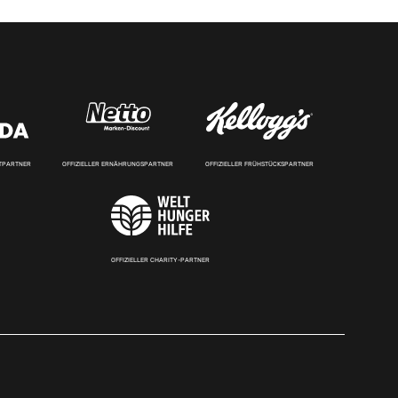
RTPARTNER
OFFIZIELLER ERNÄHRUNGSPARTNER
OFFIZIELLER FRÜHSTÜCKSPARTNER
OFFIZIELLER CHARITY-PARTNER