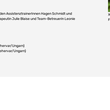
 den AssistenztrainerInnen Hagen Schmidt und
X
rapeutin Julie Blaise und Team-Betreuerin Leonie
F
fehervar/Ungarn)
sfehervar/Ungarn)