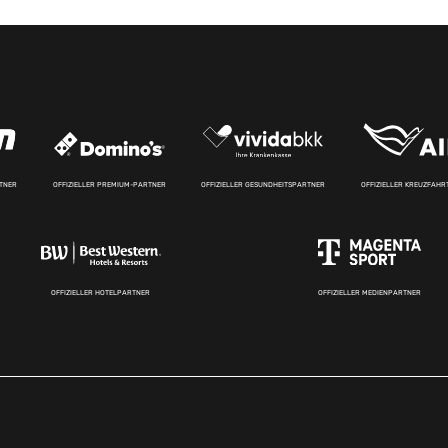
RTNER
OFFIZIELLER PREMIUM-PARTNER
OFFIZIELLER GESUNDHEITSPARTNER
OFFIZIELLER KREUZFAH
OFFIZIELLER HOTELPARTNER
OFFIZIELLER MEDIENPARTNER