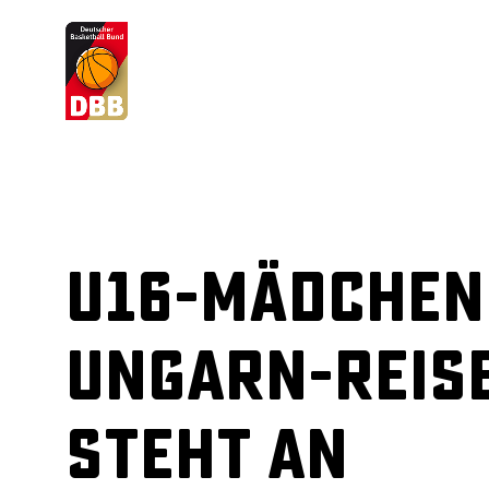
Suchvorschläge
Lorem Ipsum
Dolor Sit
Amet Valputo
U16-Mädchen
Ungarn-Reis
steht an