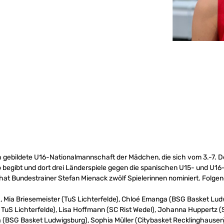
isch gebildete U16-Nationalmannschaft der Mädchen, die sich vom 3.-7.
do begibt und dort drei Länderspiele gegen die spanischen U15- und U
hat Bundestrainer Stefan Mienack zwölf Spielerinnen nominiert. Folgen
e), Mia Briesemeister (TuS Lichterfelde), Chloé Emanga (BSG Basket Lu
, TuS Lichterfelde), Lisa Hoffmann (SC Rist Wedel), Johanna Huppertz
tra (BSG Basket Ludwigsburg), Sophia Müller (Citybasket Recklinghausen