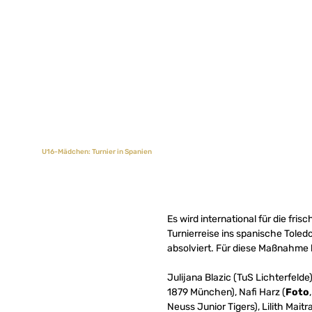
U16-Mädchen: Turnier in Spanien
Es wird international für die fr
Turnierreise ins spanische Tole
absolviert. Für diese Maßnahme 
Julijana Blazic (TuS Lichterfeld
1879 München), Nafi Harz (
Foto
Neuss Junior Tigers), Lilith Mai