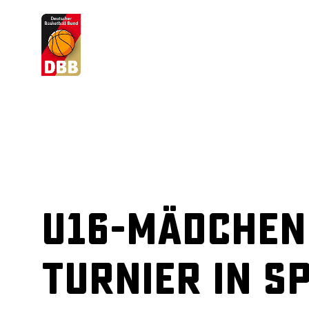
Suchvorschläge
Lorem Ipsum
Dolor Sit
Amet Valputo
U16-Mädchen
Turnier in S