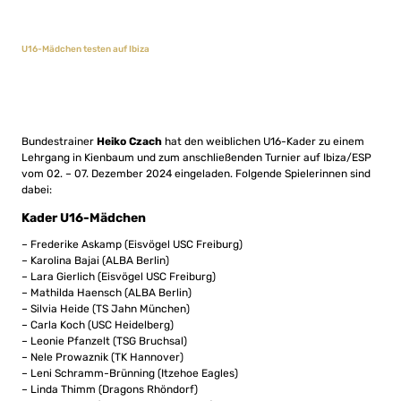
U16-Mädchen testen auf Ibiza
Bundestrainer
Heiko Czach
hat den weiblichen U16-Kader zu einem
Lehrgang in Kienbaum und zum anschließenden Turnier auf Ibiza/ESP
vom 02. – 07. Dezember 2024 eingeladen. Folgende Spielerinnen sind
dabei:
Kader U16-Mädchen
– Frederike Askamp (Eisvögel USC Freiburg)
– Karolina Bajai (ALBA Berlin)
– Lara Gierlich (Eisvögel USC Freiburg)
– Mathilda Haensch (ALBA Berlin)
– Silvia Heide (TS Jahn München)
– Carla Koch (USC Heidelberg)
– Leonie Pfanzelt (TSG Bruchsal)
– Nele Prowaznik (TK Hannover)
– Leni Schramm-Brünning (Itzehoe Eagles)
– Linda Thimm (Dragons Rhöndorf)