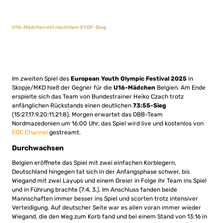
U16-Mädchen mit nächstem EYOF-Sieg
Im zweiten Spiel des
European Youth Olympic Festival 2025
in
Skopje/MKD hieß der Gegner für die
U16-Mädchen
Belgien. Am Ende
erspielte sich das Team von Bundestrainer Heiko Czach trotz
anfänglichen Rückstands einen deutlichen
73:55-Sieg
(15:27,17:9,20:11,21:8). Morgen erwartet das DBB-Team
Nordmazedonien um 16:00 Uhr, das Spiel wird live und kostenlos von
EOC Channel
gestreamt.
Durchwachsen
Belgien eröffnete das Spiel mit zwei einfachen Korblegern,
Deutschland hingegen tat sich in der Anfangsphase schwer, bis
Wiegand mit zwei Layups und einem Dreier in Folge ihr Team ins Spiel
und in Führung brachte (7:4, 3.). Im Anschluss fanden beide
Mannschaften immer besser ins Spiel und scorten trotz intensiver
Verteidigung. Auf deutscher Seite war es allen voran immer wieder
Wiegand, die den Weg zum Korb fand und bei einem Stand von 13:16 in