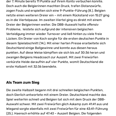
der 7. Minute bereits 11 Punkte auf ihrem Konto verbuchen konnte.
Doch auch die Belgierinnen machten Druck, trafen Distanzwürfe,
zogen Fouls und erspielten sich eine 9-Punkte-Führung (8.). Belgien
netzte einen weiteren Dreier ein – mit einem Rückstand von 15:27 ging
es in die Viertelpause. Im zweiten Viertel ging es direkt mit einem
Dreier der Belgierinnen weiter. Die DBB-Auswahl hatte offensiv
Probleme, leistete sich aufgrund der intensiven belgischen
Verteidigung immer wieder Turnover und ließ hinten zu viele freie
Lücken. Ein Dreier von Koch sorgte für die ersten deutschen Punkte in
diesem Spielabschnitt (14.). Mit einer harten Presse erarbeitete sich
Deutschland einige Ballgewinne und konnte aus diesen heraus
punkten. Auf diese Weise kämpften sie sich bis auf 30:36 heran und
zwangen Belgiens Headcoach zur Auszeit. Mit zwei Freiwürfen
verkürzte Heide daraufhin auf vier Punkte, womit Deutschland die
erste Halbzeit mit 32:36 beendete.
Als Team zum Sieg
Die zweite Halbzeit begann mit drei schnellen belgischen Punkten,
doch Gierlich antwortete mit einem Dreier. Deutschland machte das
Spiel weiterhin schnell und Belgien tat sich mit dem Druck der DBB-
Auswahl schwer. Mit zwei Freiwürfen glich Askamp zum 41:41 aus und
Wiegand sorgte ebenfalls mit zwei Freiwürfen für eine 43:41-Führung
(25.). Haensch erhöhte auf 47:43 – Auszeit Belgien. Die folgenden