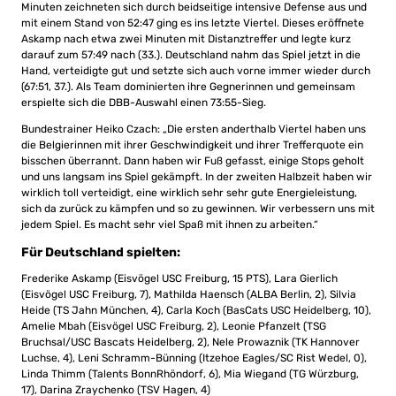
Minuten zeichneten sich durch beidseitige intensive Defense aus und
mit einem Stand von 52:47 ging es ins letzte Viertel. Dieses eröffnete
Askamp nach etwa zwei Minuten mit Distanztreffer und legte kurz
darauf zum 57:49 nach (33.). Deutschland nahm das Spiel jetzt in die
Hand, verteidigte gut und setzte sich auch vorne immer wieder durch
(67:51, 37.). Als Team dominierten ihre Gegnerinnen und gemeinsam
erspielte sich die DBB-Auswahl einen 73:55-Sieg.
Bundestrainer Heiko Czach: „Die ersten anderthalb Viertel haben uns
die Belgierinnen mit ihrer Geschwindigkeit und ihrer Trefferquote ein
bisschen überrannt. Dann haben wir Fuß gefasst, einige Stops geholt
und uns langsam ins Spiel gekämpft. In der zweiten Halbzeit haben wir
wirklich toll verteidigt, eine wirklich sehr sehr gute Energieleistung,
sich da zurück zu kämpfen und so zu gewinnen. Wir verbessern uns mit
jedem Spiel. Es macht sehr viel Spaß mit ihnen zu arbeiten.“
Für Deutschland spielten:
Frederike Askamp (Eisvögel USC Freiburg, 15 PTS), Lara Gierlich
(Eisvögel USC Freiburg, 7), Mathilda Haensch (ALBA Berlin, 2), Silvia
Heide (TS Jahn München, 4), Carla Koch (BasCats USC Heidelberg, 10),
Amelie Mbah (Eisvögel USC Freiburg, 2), Leonie Pfanzelt (TSG
Bruchsal/USC Bascats Heidelberg, 2), Nele Prowaznik (TK Hannover
Luchse, 4), Leni Schramm-Bünning (Itzehoe Eagles/SC Rist Wedel, 0),
Linda Thimm (Talents BonnRhöndorf, 6), Mia Wiegand (TG Würzburg,
17), Darina Zraychenko (TSV Hagen, 4)