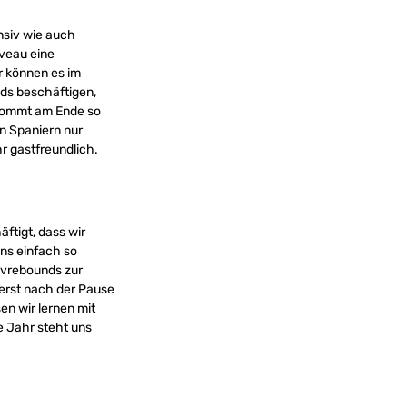
nsiv wie auch
iveau eine
r können es im
nds beschäftigen,
 kommt am Ende so
en Spaniern nur
hr gastfreundlich.
äftigt, dass wir
uns einfach so
ivrebounds zur
 erst nach der Pause
en wir lernen mit
e Jahr steht uns