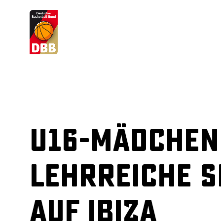
Suchvorschläge
Lorem Ipsum
Dolor Sit
Amet Valputo
U16-Mädchen
Lehrreiche S
auf Ibiza