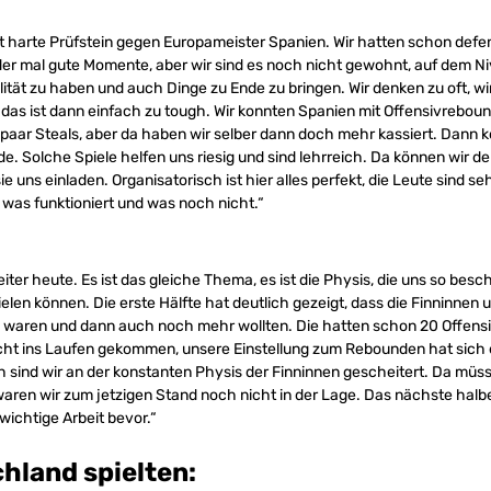
t harte Prüfstein gegen Europameister Spanien. Wir hatten schon defe
er mal gute Momente, aber wir sind es noch nicht gewohnt, auf dem N
tät zu haben und auch Dinge zu Ende zu bringen. Wir denken zu oft, wi
 das ist dann einfach zu tough. Wir konnten Spanien mit Offensivrebou
 paar Steals, aber da haben wir selber dann doch mehr kassiert. Dann
de. Solche Spiele helfen uns riesig und sind lehrreich. Da können wir d
ie uns einladen. Organisatorisch ist hier alles perfekt, die Leute sind se
was funktioniert und was noch nicht.“
eiter heute. Es ist das gleiche Thema, es ist die Physis, die uns so besch
ielen können. Die erste Hälfte hat deutlich gezeigt, dass die Finninnen 
 waren und dann auch noch mehr wollten. Die hatten schon 20 Offens
nicht ins Laufen gekommen, unsere Einstellung zum Rebounden hat sich
ch sind wir an der konstanten Physis der Finninnen gescheitert. Da müss
ren wir zum jetzigen Stand noch nicht in der Lage. Das nächste halb
wichtige Arbeit bevor.“
hland spielten: