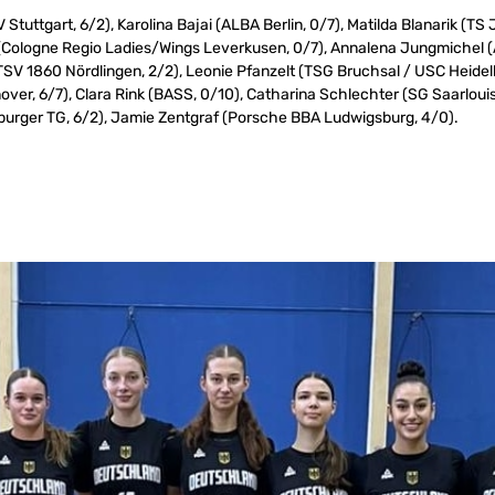
 Stuttgart, 6/2), Karolina Bajai (ALBA Berlin, 0/7), Matilda Blanarik (T
 (Cologne Regio Ladies/Wings Leverkusen, 0/7), Annalena Jungmichel (A
SV 1860 Nördlingen, 2/2), Leonie Pfanzelt (TSG Bruchsal / USC Heidelb
ver, 6/7), Clara Rink (BASS, 0/10), Catharina Schlechter (SG Saarlouis 
burger TG, 6/2), Jamie Zentgraf (Porsche BBA Ludwigsburg, 4/0).