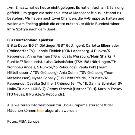
„Am Einsatz hat es heute nicht gelegen. Es hat einfach an Erfahrung
gefehlt, um gegen die sehr spielstarke Mannschaft aus Lettland zu
bestehen. Wir haben noch zwei Chancen, die A-Gruppe zu halten und
wollen am Freitag gleich die erste nutzen“, erklärte Bundestrainer
Imre Szittya nach dem Spiel.
Für Deutschland spielten:
Britta Daub (BG 74 Göttingen/BBT Göttingen), Carlotta Ellenrieder
(Rhöndorfer TV), Leonie Fiebich (DJK Landsberg, 4 Punkte/5
Rebounds), Anna Furman (TG Wildcats Würzburg/Main Sharks, 7
Punkte/7 Rebounds), Luisa Geiselsöder (TSV 1861 Nördlingen/TH
Wohnbau Angels, 5 Punkte/13 Rebounds), Paula Kohl (Team
Mittelhessen / TSV Grünberg), Anja Oehm (TSV Grünberg/Team
Mittelhessen), Nyara Sabally (TuS Lichterfelde, 9 Punkte/16
Rebounds), Jessika Schiffer (Rhöndorfer TV, 11), Janina Schinkel (SV
Halle/Junior-LIONS, 7), Jenny Strozyk (Herner TC, 1), Karolin Tzokov
(TG Neuss, 8 Punkte/6 Rebounds).
Alle weiteren Informationen zur U16-Europameisterschaft der
Mädchen können
hier
abgerufen werden.
Fotos: FIBA Europe