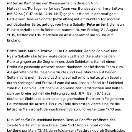
mitten im Kampf um den Klassenerhalt in Division A. In
Matosinhos/Portugal verlor das Team von Bundestrainer Imre Szittya
mit 52:64 (10:17, 14:16, 14:14, 14:17) gegen Lettland. In der heutigen
Partie war Jessika Schiffer (
Foto oben
) mit elf Punkten Topscorerin
auf deutscher Seite, gefolgt von Nyara Sabally (
Foto unten
), die neun
Punkte erzielte und 16 Rebounds sammelte. Am Freitag, 21. August
2015, treffen die U16-Mädchen im Abstiegskampf um 15 Uhr auf
England.
Britta Daub, Karolin Tzokov, Luisa Geiselsöder, Janina Schinkel und
Nyara Sabally starteten heute gegen Lettland. Die ersten beiden
Punkte gingen an die Gegnerinnen, doch Schinkel hatte mit einem
Dreier die passende Antwort parat. Nachdem das lettische Team zum
4:3 getroffen hatte, fielen die Würfe rund zwei Minuten auf beiden
Seiten nicht mehr. Sobald Lettland auf 6:3 erhöht hatte, glich Sabally
durch Korbleger und Freiwurf zum 6:6 aus, anschließend traf Schinkel
zum 8:6. Doch die Lettinnen ließen keine Zeit verstreichen und holten
sich per Dreier schnell die Führung zurück (8:9). Beim 8:13 aus
deutscher Sicht und nach sieben gegnerischen Punkten in Folge nahm
Deutschland die Auszeit. Bis zum Ende des ersten Viertels baute die
lettische Mannschaft dennoch ihren Vorsprung weiter zum 17:10 aus.
Nun lief es für Deutschland besser. Jessika Schiffer eröffnete das
zweite Viertel mit einem Dreier zum 13:17. Noch einmal konnte
Lettland punkten (13:19), dann folgten ein Fastbreak durch Geiselsöder,