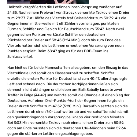
Halbzeit vergrößerten die Lettinnen ihren Vorsprung zunächst auf
24:35. Nach einem Freiwurf von Strozyk versenkte Tzokov einen Dreier
zum 28:37. Zur Hälfte des Viertels traf Geiselsöder zum 30:39. Als die
Gegnerinnen mittlerweile mit elf Zählern vorne lagen, punkteten
Furman, Schiffer und Fiebich für Deutschland zum 35:43. Nach zwei
gegnerischen Punkten verkürzte Schiffer den deutschen
Rückstand per Dreier auf 38:45 (1:24 Min.), doch bis zum Ende des
Viertels hatten sich die Lettinnen erneut einen Vorsprung von neun
Punkten erspielt. Beim 38:47 ging es für das DBB-Team ins
Schlussviertel.
Nun hieß es für beide Mannschaften alles geben, um den Einzug in das
Viertelfinale und somit den Klassenerhalt zu schaffen. Schiffer
erzielte die ersten Punkte für Deutschland zum 40:47, allerdings legte
Lettland schnell nach. Die deutschen Korbjägerinnen ließen sich
dennoch nicht abhängen und blieben am Ball: Sabally landete zwei
Treffer in Folge (44:49) und wahrte somit die Chance auf einen Sieg der
Deutschen. Auf einen Drei-Punkte-Wurf der Gegnerinnen folgte ein
Dreier durch Schiffer zum 47:52 (5:20 Min.). Daraufhin setzten sich die
Lettinnen durch einen 7:0-Lauf weiter ab und verschafften sich damit
den gewinnbringenden Vorsprung bei knapp vier restlichen Minuten.
Bei 3:03 Min. versenkte Tzokov noch einmal einen Dreier zum 50:59,
doch am Ende mussten sich die deutschen U16-Mädchen beim 52:64
gegen die stärkeren Lettinnen geschlagen geben.