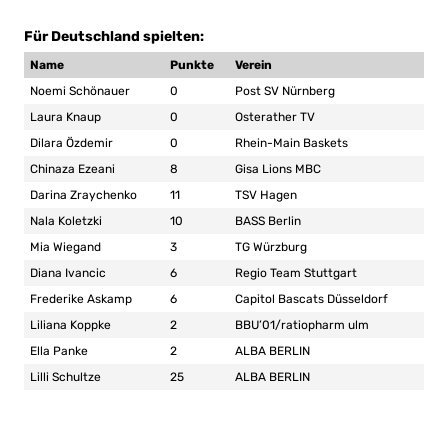
Für Deutschland spielten:
Name
Punkte
Verein
Noemi Schönauer
0
Post SV Nürnberg
Laura Knaup
0
Osterather TV
Dilara Özdemir
0
Rhein-Main Baskets
Chinaza Ezeani
8
Gisa Lions MBC
Darina Zraychenko
11
TSV Hagen
Nala Koletzki
10
BASS Berlin
Mia Wiegand
3
TG Würzburg
Diana Ivancic
6
Regio Team Stuttgart
Frederike Askamp
6
Capitol Bascats Düsseldorf
Liliana Koppke
2
BBU’01/ratiopharm ulm
Ella Panke
2
ALBA BERLIN
Lilli Schultze
25
ALBA BERLIN