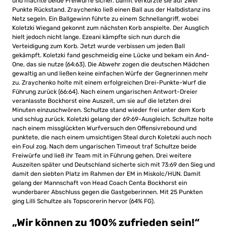
und machte beide Freiwürfe sicher. Damit verkürzte sie auf zwei
Punkte Rückstand. Zraychenko ließ einen Ball aus der Halbdistanz ins
Netz segeln. Ein Ballgewinn führte zu einem Schnellangriff, wobei
Koletzki Wiegand gekonnt zum nächsten Korb anspielte. Der Ausglich
hielt jedoch nicht lange. Ezeani kämpfte sich nun durch die
Verteidigung zum Korb. Jetzt wurde verbissen um jeden Ball
gekämpft. Koletzki fand geschmeidig eine Lücke und bekam ein And-
One, das sie nutze (64:63). Die Abwehr zogen die deutschen Mädchen
gewaltig an und ließen keine einfachen Würfe der Gegnerinnen mehr
zu. Zraychenko holte mit einem erfolgreichen Drei-Punkte-Wurf die
Führung zurück (66:64). Nach einem ungarischen Antwort-Dreier
veranlasste Bockhorst eine Auszeit, um sie auf die letzten drei
Minuten einzuschwören. Schultze stand wieder frei unter dem Korb
und schlug zurück. Koletzki gelang der 69:69-Ausgleich. Schultze holte
nach einem missglückten Wurfversuch den Offensivrebound und
punktete, die nach einem umsichtigen Steal durch Koletzki auch noch
ein Foul zog. Nach dem ungarischen Timeout traf Schultze beide
Freiwürfe und ließ ihr Team mit in Führung gehen. Drei weitere
Auszeiten später und Deutschland sicherte sich mit 73:69 den Sieg und
damit den siebten Platz im Rahmen der EM in Miskolc/HUN. Damit
gelang der Mannschaft von Head Coach Centa Bockhorst ein
wunderbarer Abschluss gegen die Gastgeberinnen. Mit 25 Punkten
ging Lilli Schultze als Topscorerin hervor (64% FG).
„Wir können zu 100% zufrieden sein!“