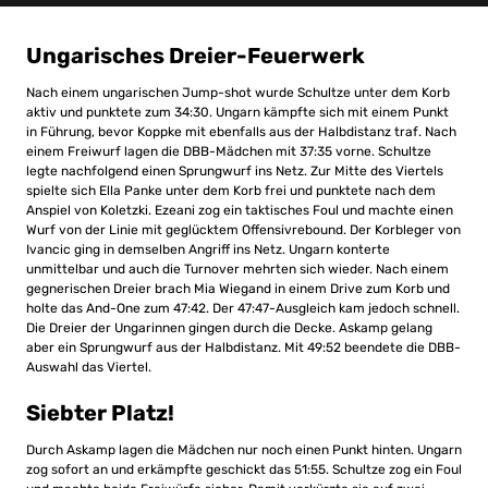
Ungarisches Dreier-Feuerwerk
Nach einem ungarischen Jump-shot wurde Schultze unter dem Korb
aktiv und punktete zum 34:30. Ungarn kämpfte sich mit einem Punkt
in Führung, bevor Koppke mit ebenfalls aus der Halbdistanz traf. Nach
einem Freiwurf lagen die DBB-Mädchen mit 37:35 vorne. Schultze
legte nachfolgend einen Sprungwurf ins Netz. Zur Mitte des Viertels
spielte sich Ella Panke unter dem Korb frei und punktete nach dem
Anspiel von Koletzki. Ezeani zog ein taktisches Foul und machte einen
Wurf von der Linie mit geglücktem Offensivrebound. Der Korbleger von
Ivancic ging in demselben Angriff ins Netz. Ungarn konterte
unmittelbar und auch die Turnover mehrten sich wieder. Nach einem
gegnerischen Dreier brach Mia Wiegand in einem Drive zum Korb und
holte das And-One zum 47:42. Der 47:47-Ausgleich kam jedoch schnell.
Die Dreier der Ungarinnen gingen durch die Decke. Askamp gelang
aber ein Sprungwurf aus der Halbdistanz. Mit 49:52 beendete die DBB-
Auswahl das Viertel.
Siebter Platz!
Durch Askamp lagen die Mädchen nur noch einen Punkt hinten. Ungarn
zog sofort an und erkämpfte geschickt das 51:55. Schultze zog ein Foul