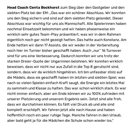
Head Coach Centa Bockhorst
zum Sieg über den Gastgeber und den
siebten Platz bei der EM: „Das war ein schöner Abschluss. Wir konnten
uns den Sieg sichern und sind auf dem siebten Platz gelandet. Dieser
Abschluss war wichtig für uns als Mannschaft. Alle Spielerinnen haben
nochmal Einsatzzeit bekommen und wir haben phasenweise ein
wirklich sehr gutes Team-Play präsentiert, was wir in dem Rahmen
eigentlich noch gar nicht gezeigt hatten. Das hatte auch Konstanz. Am
Ende hatten wir dann 17 Assists, die wir weder in der Vorbereitung
noch hier im Turnier bisher geschafft haben. Auch „nur“ 16 Turnover
sind für uns eine Verbesserung. Dadurch konnten wir uns trotz der
starken Dreier-Quote der Ungarinnen belohnen. Wir konnten wirklich
beweisen, dass wir nicht nur aus Zufall in die Top 8 gerutscht sind,
sondern, dass wir da wirklich hingehören. Ich bin unfassbar stolz auf
die Mädels, dass sie geschafft haben im letzten und siebten Spiel, was
nach so vielen Spielen einfach Kraft saugt, die Energie ein letztes Mal
zu sammeln und Klasse zu halten. Das war schon wirklich stark. Es war
nicht immer einfach, aber am Ende können wir zu 100% zufrieden mit
unserer Platzierung und unserem Ergebnis sein. Jetzt sind alle froh,
dass wir durchatmen können. Es fällt viel Druck ab und alle sind
komplett erschöpft. Wir fahren jetzt alle nach Hause und haben
hoffentlich noch ein paar ruhige Tage. Manche fahren in den Urlaub,
aber bald geht ja für die Mädchen die Schule schon wieder los.“