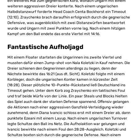
ein weiteres Mal zum gegnerischen Korb, wonach Ungarn mit einem
weiteren aggressiven Dreier konterte. Nach einem ungarischen
Halbdistanzwurf forderte Head Coach Centa Bockhorst ein Timeout
(12:10). Zraychenko brach daraufhin erfolgreich durch die gegnerische
Defensive, was augenblicklich mit zwei Distanzwürfen beantwortet
wurde und Ungarn mit zwei Punkten vorne lag. Nach einem hitzigen
Kampf um den Ball endete das erste Viertel mit 14:16.
Fantastische Aufholjagd
Mit einem Floater starteten die Ungarinnen ins zweite Viertel und
mussten dafür einen Jump-shot von Nala Koletzki in Kauf nehmen. Die
Dreier schienen den Gegnerinnen allerdings zu liegen, denn der
Nächste bewirkte das 16:21 (aus dt. Sicht). Koletzki folgte mit einem
Korbleger, doch die ungarischen Konter kamen in kürzester Zeit
(18:28). Dieser plötzliche 10-Punkte-Rückstand ließ Deutschland ins
Timeout gehen. Unter dem Korb zog Zraychenko ein taktisches Foul
und traf beide Würfe von der Linie. Ein paar Steals und Blocks hielten
das Spiel auch dank der starken Defense spannend. Offensiv gelangen
die Aktionen nach einer aggressiven Ganzfeld-Verteidigung wieder
zunehmend, denn Diana Ivancic schloss erst mit einem Dreier ab, dann
punktete Ezeani mit einem Layup. Nach einem ungarischen Turnover
legte Schultze den Ball ins Netz. Die Aufholaktion war gelungen und
Ivancic bewirkte nach einem Foul den 28:28-Ausgleich. Koletzki und
Schultze boxten sich durch die gegnerische Defense. Nach einem