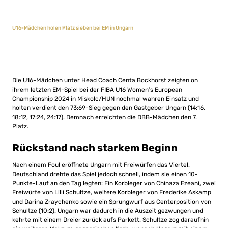
U16-Mädchen holen Platz sieben bei EM in Ungarn
Die U16-Mädchen unter Head Coach Centa Bockhorst zeigten on
ihrem letzten EM-Spiel bei der FIBA U16 Women’s European
Championship 2024 in Miskolc/HUN
nochmal wahren Einsatz und
holten verdient den 73:69-Sieg gegen den Gastgeber Ungarn (14:16,
18:12, 17:24, 24:17). Demnach erreichten die DBB-Mädchen den 7.
Platz.
Rückstand nach starkem Beginn
Nach einem Foul eröffnete Ungarn mit Freiwürfen das Viertel.
Deutschland drehte das Spiel jedoch schnell, indem sie einen 10-
Punkte-Lauf an den Tag legten: Ein Korbleger von Chinaza Ezeani, zwei
Freiwürfe von Lilli Schultze, weitere Korbleger von Frederike Askamp
und Darina Zraychenko sowie ein Sprungwurf aus Centerposition von
Schultze (10:2). Ungarn war dadurch in die Auszeit gezwungen und
kehrte mit einem Dreier zurück aufs Parkett. Schultze zog daraufhin