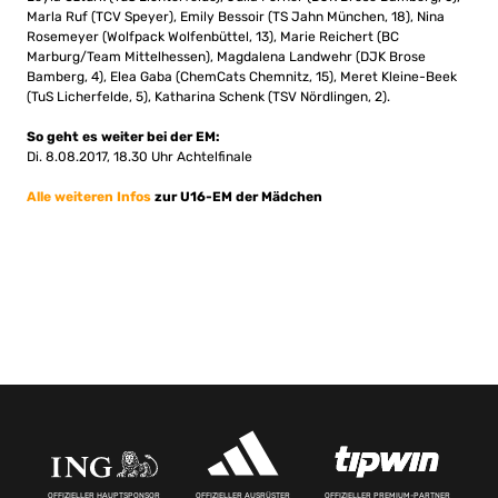
Marla Ruf (TCV Speyer), Emily Bessoir (TS Jahn München, 18), Nina
Rosemeyer (Wolfpack Wolfenbüttel, 13), Marie Reichert (BC
Marburg/Team Mittelhessen), Magdalena Landwehr (DJK Brose
Bamberg, 4), Elea Gaba (ChemCats Chemnitz, 15), Meret Kleine-Beek
(TuS Licherfelde, 5), Katharina Schenk (TSV Nördlingen, 2).
So geht es weiter bei der EM:
Di. 8.08.2017, 18.30 Uhr Achtelfinale
Alle weiteren Infos
zur U16-EM der Mädchen
OFFIZIELLER HAUPTSPONSOR
OFFIZIELLER AUSRÜSTER
OFFIZIELLER PREMIUM-PARTNER