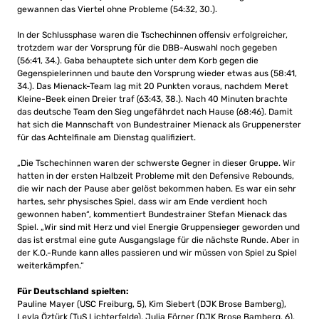
gewannen das Viertel ohne Probleme (54:32, 30.).
In der Schlussphase waren die Tschechinnen offensiv erfolgreicher,
trotzdem war der Vorsprung für die DBB-Auswahl noch gegeben
(56:41, 34.). Gaba behauptete sich unter dem Korb gegen die
Gegenspielerinnen und baute den Vorsprung wieder etwas aus (58:41,
34.). Das Mienack-Team lag mit 20 Punkten voraus, nachdem Meret
Kleine-Beek einen Dreier traf (63:43, 38.). Nach 40 Minuten brachte
das deutsche Team den Sieg ungefährdet nach Hause (68:46). Damit
hat sich die Mannschaft von Bundestrainer Mienack als Gruppenerster
für das Achtelfinale am Dienstag qualifiziert.
„Die Tschechinnen waren der schwerste Gegner in dieser Gruppe. Wir
hatten in der ersten Halbzeit Probleme mit den Defensive Rebounds,
die wir nach der Pause aber gelöst bekommen haben. Es war ein sehr
hartes, sehr physisches Spiel, dass wir am Ende verdient hoch
gewonnen haben“, kommentiert Bundestrainer Stefan Mienack das
Spiel. „Wir sind mit Herz und viel Energie Gruppensieger geworden und
das ist erstmal eine gute Ausgangslage für die nächste Runde. Aber in
der K.O.-Runde kann alles passieren und wir müssen von Spiel zu Spiel
weiterkämpfen.“
Für Deutschland spielten:
Pauline Mayer (USC Freiburg, 5), Kim Siebert (DJK Brose Bamberg),
Leyla Öztürk (TuS Lichterfelde), Julia Förner (DJK Brose Bamberg, 6),