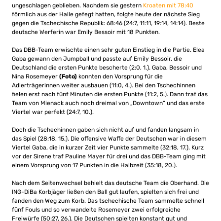
ungeschlagen geblieben. Nachdem sie gestern
Kroaten mit 78:40
förmlich aus der Halle gefegt hatten, folgte heute der nächste Sieg
gegen die Tschechische Republik: 68:46 (24:7, 11:11, 19:14, 14:14). Beste
deutsche Werferin war Emily Bessoir mit 18 Punkten.
Das DBB-Team erwischte einen sehr guten Einstieg in die Partie. Elea
Gaba gewann den Jumpball und passte auf Emily Bessoir, die
Deutschland die ersten Punkte bescherte (2:0, 1.). Gaba, Bessoir und
Nina Rosemeyer
(Foto)
konnten den Vorsprung für die
Adlerträgerinnen weiter ausbauen (11:0, 4.). Bei den Tschechinnen
fielen erst nach fünf Minuten die ersten Punkte (11:2, 5.). Dann traf das
Team von Mienack auch noch dreimal von „Downtown“ und das erste
Viertel war perfekt (24:7, 10.).
Doch die Tschechinnen gaben sich nicht auf und fanden langsam in
das Spiel (28:18, 15.). Die offensive Waffe der Deutschen war in diesem
Viertel Gaba, die in kurzer Zeit vier Punkte sammelte (32:18, 17.). Kurz
vor der Sirene traf Pauline Mayer für drei und das DBB-Team ging mit
einem Vorsprung von 17 Punkten in die Halbzeit (35:18, 20.).
Nach dem Seitenwechsel behielt das deutsche Team die Oberhand. Die
ING-DiBa Korbjäger ließen den Ball gut laufen, spielten sich frei und
fanden den Weg zum Korb. Das tschechische Team sammelte schnell
fünf Fouls und so verwandelte Rosemeyer zwei erfolgreiche
Freiwürfe (50:27, 26.). Die Deutschen spielten konstant gut und