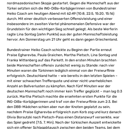
nordmazedonischen Skopje gestartet. Gegen die Mannschaft aus der
Türkei setzten sich die ING-DiBa-Korbjägerinnen von Bundestrainer
Heiko Czach am heutigen Abend mit 62:49 (10:8, 22:5, 15:20, 15:16)
durch. Mit einer deutlich verbesserten Offensivleistung und einer
insbesondere im zweiten Viertel phänomenalen Defensive war der
Grundstein für den wichtigen Sieg schnell gelegt. Als beste Werferin
ragte Lina Sontag (zehn Punkte) aus der guten Mannschaftsleistung
hervor. Am Donnerstag um 21 Uhr geht es dann gegen Griechenland.
Bundestrainer Heiko Czach schickte zu Beginn der Partie erneut
Praise Egharevba, Paula Graichen, Martha Pietsch, Lina Sontag und
Franka Wittenberg auf das Parkett. In den ersten Minuten brachten
beide Mannschaften offensiv zunächst wenig zu Stande: nach vier
Minuten waren die Türkinnen lediglich einmal von der Freiwurflinie
erfolgreich. Deutschland hatte – wie bereits in den letzten Spielen –
mit einer schwachen Trefferquote und einer nicht unerheblichen
Anzahl an Ballverlusten zu kämpfen. Nach fünf Minuten war der
deutschen Mannschaft noch immer kein Treffer geglückt – man lag 0:3
zurück. Martha Pietsch machte die ersehnten ersten Punkte für die
ING-DiBa-Korbjägerinnen und traf von der Freiwurflinie zum 2:3. Bei
den DBB-Mädchen schien aber nun der Knoten geplatzt zu sein,
nachdem Praise Egharevba erfolgreich zum Korb zog und kurz danach
Olivia Borsutzki nach Pietsch-Pass einen Distanzwurf versenkte, war
das Spiel gedreht (7:5, 7. Min). Nach der türkischen Auszeit entwickelte
sich ein offener Schlagabtausch zwischen den beiden Teams, bei dem