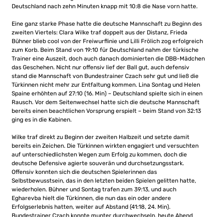
Deutschland nach zehn Minuten knapp mit 10:8 die Nase vorn hatte.
Eine ganz starke Phase hatte die deutsche Mannschaft zu Beginn des
zweiten Viertels: Clara Wilke traf doppelt aus der Distanz, Frieda
Bühner blieb cool von der Freiwurflinie und Lilli Frölich zog erfolgreich
zum Korb. Beim Stand von 19:10 für Deutschland nahm der türkische
Trainer eine Auszeit, doch auch danach dominierten die DBB-Mädchen
das Geschehen. Nicht nur offensiv lief der Ball gut, auch defensiv
stand die Mannschaft von Bundestrainer Czach sehr gut und ließ die
Türkinnen nicht mehr zur Entfaltung kommen. Lina Sontag und Helen
Spaine erhöhten auf 27:10 (16. Min) – Deutschland spielte sich in einen
Rausch. Vor dem Seitenwechsel hatte sich die deutsche Mannschaft
bereits einen beachtlichen Vorsprung erspielt – beim Stand von 32:13
ging es in die Kabinen.
Wilke traf direkt zu Beginn der zweiten Halbzeit und setzte damit
bereits ein Zeichen. Die Türkinnen wirkten engagiert und versuchten
auf unterschiedlichsten Wegen zum Erfolg zu kommen, doch die
deutsche Defensive agierte souverän und durchsetzungsstark.
Offensiv konnten sich die deutschen Spielerinnen das
Selbstbewusstsein, das in den letzten beiden Spielen gelitten hatte,
wiederholen. Bühner und Sontag trafen zum 39:13, und auch
Egharevba hielt die Türkinnen, die nun das ein oder andere
Erfolgserlebnis hatten, weiter auf Abstand (41:18, 24. Min).
Bundestrainer Czach konnte munter durchwechseln, heute Abend