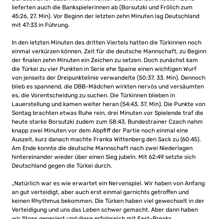
lieferten auch die Bankspielerinnen ab (Borsutzki und Frölich zum
45:26, 27. Min). Vor Beginn der letzten zehn Minuten lag Deutschland
mit 47:33 in Führung.
In den letzten Minuten des dritten Viertels hatten die Türkinnen noch
einmal verkürzen können. Zeit für die deutsche Mannschaft, zu Beginn
der finalen zehn Minuten ein Zeichen zu setzen. Doch zunächst kam
die Türkei zu vier Punkten in Serie ehe Spaine einen wichtigen Wurf
von jenseits der Dreipunktelinie verwandelte (50:37, 33. Min). Dennoch
blieb es spannend, die DBB-Mädchen wirkten nervös und versäumten
es, die Vorentscheidung zu suchen. Die Türkinnen blieben in
Lauerstellung und kamen weiter heran (54:43, 37. Min). Die Punkte von
Sontag brachten etwas Ruhe rein, drei Minuten vor Spielende traf die
heute starke Borsutzki zudem zum 58:43. Bundestrainer Czach nahm
knapp zwei Minuten vor dem Abpfiff der Partie noch einmal eine
Auszeit, kurz danach machte Franka Wittenberg den Sack zu (60:45).
Am Ende konnte die deutsche Mannschaft nach zwei Niederlagen
hintereinander wieder über einen Sieg jubeln. Mit 62:49 setzte sich
Deutschland gegen die Türkei durch.
„Natürlich war es wie erwartet ein Nervenspiel. Wir haben von Anfang
an gut verteidigt, aber auch erst einmal garnichts getroffen und
keinen Rhythmus bekommen. Die Türken haben viel gewechselt in der
Verteidigung und uns das Leben schwer gemacht. Aber dann haben
wir Stops generiert und diese erfolgreich mit Fast-Breaks