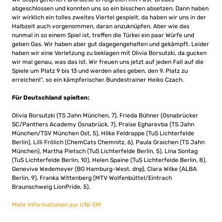
abgeschlossen und konnten uns so ein bisschen absetzen. Dann haben
wir wirklich ein tolles zweites Viertel gespielt, da haben wir uns in der
Halbzeit auch vorgenommen, daran anzuknüpfen. Aber wie das
nunmal in so einem Spiel ist, treffen die Türkei ein paar Würfe und
geben Gas. Wir haben aber gut dagegengehalten und gekämpft. Leider
haben wir eine Verletzung zu beklagen mit Olivia Borsutzki, da gucken
wir mal genau, was das ist. Wir freuen uns jetzt auf jeden Fall auf die
Spiele um Platz 9 bis 13 und werden alles geben, den 9. Platz zu
erreichen!“, so ein kämpferischer Bundestrainer Heiko Czach.
Für Deutschland spielten:
Olivia Borsutzki (TS Jahn München, 7), Frieda Bühner (Osnabrücker
SC/Panthers Academy Osnabrück, 7), Praise Egharevba (TS Jahn
München/TSV München Ost, 5), Hilke Feldrappe (TuS Lichterfelde
Berlin), Lilli Frölich (ChemCats Chemnitz, 6), Paula Graichen (TS Jahn
München), Martha Pietsch (TuS Lichterfelde Berlin, 5), Lina Sontag
(TuS Lichterfelde Berlin, 10), Helen Spaine (TuS Lichterfelde Berlin, 8),
Genevive Wedemeyer (BG Hamburg-West, dnp), Clara Wilke (ALBA
Berlin, 9), Franka Wittenberg (MTV Wolfenbüttel/Eintrach
Braunschweig LionPride, 5).
Mehr Informationen zur U16-EM