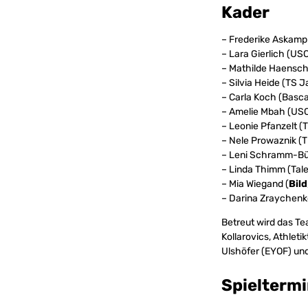
Kader
– Frederike Askamp
– Lara Gierlich (USC
– Mathilde Haensch
– Silvia Heide (TS
– Carla Koch (Basc
– Amelie Mbah (USC
– Leonie Pfanzelt 
– Nele Prowaznik (
– Leni Schramm-Bün
– Linda Thimm (Tal
– Mia Wiegand (
Bild
– Darina Zraychenk
Betreut wird das T
Kollarovics, Athlet
Ulshöfer (EYOF) und
Spielterm