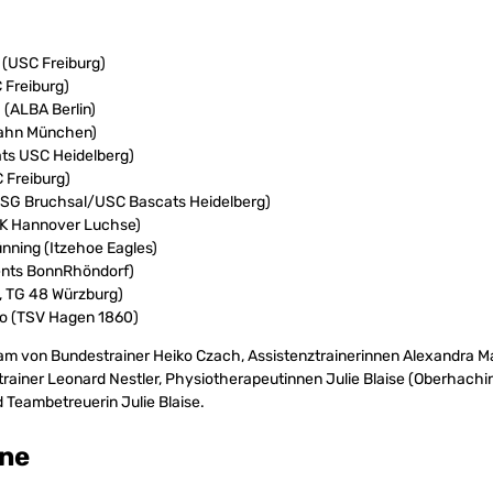
 (USC Freiburg)
 Freiburg)
 (ALBA Berlin)
 Jahn München)
ats USC Heidelberg)
 Freiburg)
(TSG Bruchsal/USC Bascats Heidelberg)
TK Hannover Luchse)
ning (Itzehoe Eagles)
ents BonnRhöndorf)
, TG 48 Würzburg)
o (TSV Hagen 1860)
eam von Bundestrainer Heiko Czach, Assistenztrainerinnen Alexandra M
iktrainer Leonard Nestler, Physiotherapeutinnen Julie Blaise (Oberhach
 Teambetreuerin Julie Blaise.
ine