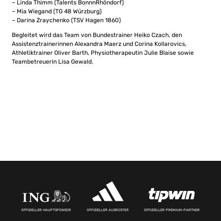
– Linda Thimm (Talents BonnnRhöndorf)
– Mia Wiegand (TG 48 Würzburg)
– Darina Zraychenko (TSV Hagen 1860)
Begleitet wird das Team von Bundestrainer Heiko Czach, den
Assistenztrainerinnen Alexandra Maerz und Corina Kollarovics,
Athletiktrainer Oliver Barth, Physiotherapeutin Julie Blaise sowie
Teambetreuerin Lisa Gewald.
OFFIZIELLER HAUPTSPONSOR
OFFIZIELLER AUSRÜSTER
OFFIZIELLER PREMIUM-PARTNER