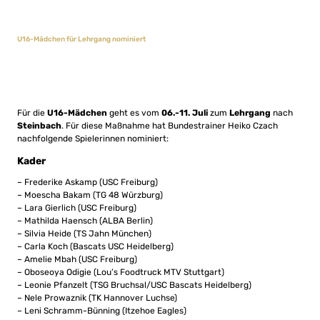
U16-Mädchen für Lehrgang nominiert
Für die
U16-Mädchen
geht es vom
06.-11. Juli
zum
Lehrgang
nach
Steinbach
. Für diese Maßnahme hat Bundestrainer Heiko Czach
nachfolgende Spielerinnen nominiert:
Kader
– Frederike Askamp (USC Freiburg)
– Moescha Bakam (TG 48 Würzburg)
– Lara Gierlich (USC Freiburg)
– Mathilda Haensch (ALBA Berlin)
– Silvia Heide (TS Jahn München)
– Carla Koch (Bascats USC Heidelberg)
– Amelie Mbah (USC Freiburg)
– Oboseoya Odigie (Lou’s Foodtruck MTV Stuttgart)
– Leonie Pfanzelt (TSG Bruchsal/USC Bascats Heidelberg)
– Nele Prowaznik (TK Hannover Luchse)
– Leni Schramm-Bünning (Itzehoe Eagles)