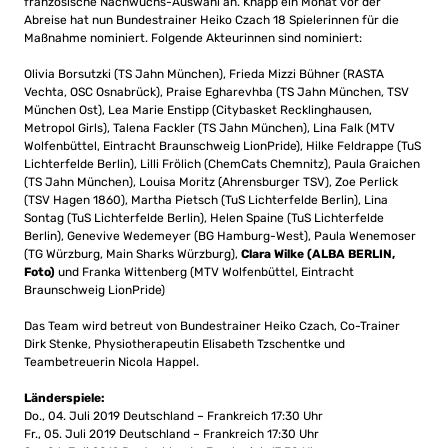
französische Nachwuchs-Auswahl an. Knapp ein Monat vor der
Abreise hat nun Bundestrainer Heiko Czach 18 Spielerinnen für die
Maßnahme nominiert. Folgende Akteurinnen sind nominiert:
Olivia Borsutzki (TS Jahn München), Frieda Mizzi Bühner (RASTA
Vechta, OSC Osnabrück), Praise Egharevhba (TS Jahn München, TSV
München Ost), Lea Marie Enstipp (Citybasket Recklinghausen,
Metropol Girls), Talena Fackler (TS Jahn München), Lina Falk (MTV
Wolfenbüttel, Eintracht Braunschweig LionPride), Hilke Feldrappe (TuS
Lichterfelde Berlin), Lilli Frölich (ChemCats Chemnitz), Paula Graichen
(TS Jahn München), Louisa Moritz (Ahrensburger TSV), Zoe Perlick
(TSV Hagen 1860), Martha Pietsch (TuS Lichterfelde Berlin), Lina
Sontag (TuS Lichterfelde Berlin), Helen Spaine (TuS Lichterfelde
Berlin), Genevive Wedemeyer (BG Hamburg-West), Paula Wenemoser
(TG Würzburg, Main Sharks Würzburg),
Clara Wilke (ALBA BERLIN,
Foto)
und Franka Wittenberg (MTV Wolfenbüttel, Eintracht
Braunschweig LionPride)
Das Team wird betreut von Bundestrainer Heiko Czach, Co-Trainer
Dirk Stenke, Physiotherapeutin Elisabeth Tzschentke und
Teambetreuerin Nicola Happel.
Länderspiele:
Do., 04. Juli 2019 Deutschland – Frankreich 17:30 Uhr
Fr., 05. Juli 2019 Deutschland – Frankreich 17:30 Uhr