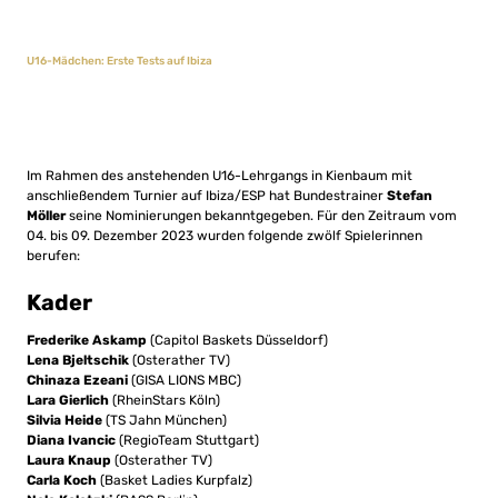
U16-Mädchen: Erste Tests auf Ibiza
Im Rahmen des anstehenden U16-Lehrgangs in Kienbaum mit
anschließendem Turnier auf Ibiza/ESP hat Bundestrainer
Stefan
Möller
seine Nominierungen bekanntgegeben. Für den Zeitraum vom
04. bis 09. Dezember 2023 wurden folgende zwölf Spielerinnen
berufen:
Kader
Frederike Askamp
(Capitol Baskets Düsseldorf)
Lena Bjeltschik
(Osterather TV)
Chinaza Ezeani
(GISA LIONS MBC)
Lara Gierlich
(RheinStars Köln)
Silvia Heide
(TS Jahn München)
Diana Ivancic
(RegioTeam Stuttgart)
Laura Knaup
(Osterather TV)
Carla Koch
(Basket Ladies Kurpfalz)