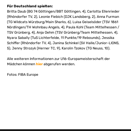
Für Deutschland spielten:
Britta Daub (BG 74 Göttingen/BBT Göttingen, 4), Carlotta Ellenrieder
(Rhöndorfer TV, 2), Leonie Fiebich (DJK Landsberg, 2), Anna Furman
(TG Wildcats Würzburg/Main Sharks, 6), Luisa Geiselsöder (TSV 1861
Nördlingen/TH Wohnbau Angels, 4), Paula Kohl (Team Mittelhessen /
TSV Grünberg, 4), Anja Oehm (TSV Grünberg/Team Mittelhessen, 4),
Nyara Sabally (TuS Lichterfelde, 11 Punkte/19 Rebounds), Jessika
Schiffer (Rhöndorfer TV, 4), Janina Schinkel (SV Halle/Junior-LIONS,
5), Jenny Strozyk (Herner TC, 9), Karolin Tzokov (TG Neuss, 10).
Alle weiteren Informationen zur U16-Europameisterschaft der
Mädchen können
hier
abgerufen werden.
Fotos: FIBA Europe