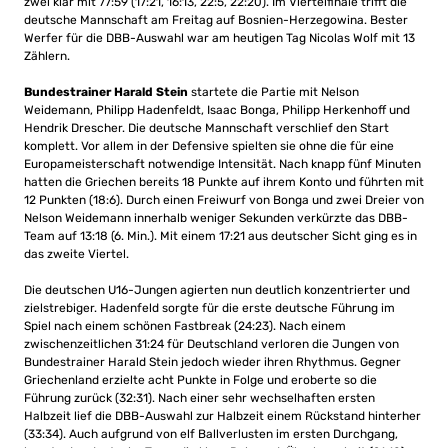
zwei klar mit 77:59 (17:21, 16:13, 22:5, 22:20). Im Viertelfinale trifft die
deutsche Mannschaft am Freitag auf Bosnien-Herzegowina. Bester
Werfer für die DBB-Auswahl war am heutigen Tag Nicolas Wolf mit 13
Zählern.
Bundestrainer Harald Stein
startete die Partie mit Nelson
Weidemann, Philipp Hadenfeldt, Isaac Bonga, Philipp Herkenhoff und
Hendrik Drescher. Die deutsche Mannschaft verschlief den Start
komplett. Vor allem in der Defensive spielten sie ohne die für eine
Europameisterschaft notwendige Intensität. Nach knapp fünf Minuten
hatten die Griechen bereits 18 Punkte auf ihrem Konto und führten mit
12 Punkten (18:6). Durch einen Freiwurf von Bonga und zwei Dreier von
Nelson Weidemann innerhalb weniger Sekunden verkürzte das DBB-
Team auf 13:18 (6. Min.). Mit einem 17:21 aus deutscher Sicht ging es in
das zweite Viertel.
Die deutschen U16-Jungen agierten nun deutlich konzentrierter und
zielstrebiger. Hadenfeld sorgte für die erste deutsche Führung im
Spiel nach einem schönen Fastbreak (24:23). Nach einem
zwischenzeitlichen 31:24 für Deutschland verloren die Jungen von
Bundestrainer Harald Stein jedoch wieder ihren Rhythmus. Gegner
Griechenland erzielte acht Punkte in Folge und eroberte so die
Führung zurück (32:31). Nach einer sehr wechselhaften ersten
Halbzeit lief die DBB-Auswahl zur Halbzeit einem Rückstand hinterher
(33:34). Auch aufgrund von elf Ballverlusten im ersten Durchgang,