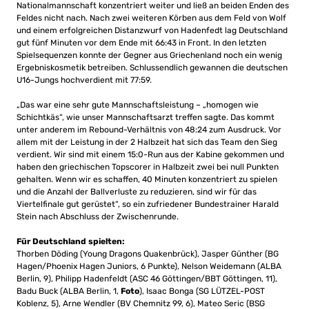
Nationalmannschaft konzentriert weiter und ließ an beiden Enden des
Feldes nicht nach. Nach zwei weiteren Körben aus dem Feld von Wolf
und einem erfolgreichen Distanzwurf von Hadenfedt lag Deutschland
gut fünf Minuten vor dem Ende mit 66:43 in Front. In den letzten
Spielsequenzen konnte der Gegner aus Griechenland noch ein wenig
Ergebniskosmetik betreiben. Schlussendlich gewannen die deutschen
U16-Jungs hochverdient mit 77:59.
„Das war eine sehr gute Mannschaftsleistung – „homogen wie
Schichtkäs“, wie unser Mannschaftsarzt treffen sagte. Das kommt
unter anderem im Rebound-Verhältnis von 48:24 zum Ausdruck. Vor
allem mit der Leistung in der 2 Halbzeit hat sich das Team den Sieg
verdient. Wir sind mit einem 15:0-Run aus der Kabine gekommen und
haben den griechischen Topscorer in Halbzeit zwei bei null Punkten
gehalten. Wenn wir es schaffen, 40 Minuten konzentriert zu spielen
und die Anzahl der Ballverluste zu reduzieren, sind wir für das
Viertelfinale gut gerüstet“, so ein zufriedener Bundestrainer Harald
Stein nach Abschluss der Zwischenrunde.
Für Deutschland spielten:
Thorben Döding (Young Dragons Quakenbrück), Jasper Günther (BG
Hagen/Phoenix Hagen Juniors, 6 Punkte), Nelson Weidemann (ALBA
Berlin, 9), Philipp Hadenfeldt (ASC 46 Göttingen/BBT Göttingen, 11),
Badu Buck (ALBA Berlin, 1,
Foto
), Isaac Bonga (SG LÜTZEL-POST
Koblenz, 5), Arne Wendler (BV Chemnitz 99, 6), Mateo Seric (BSG