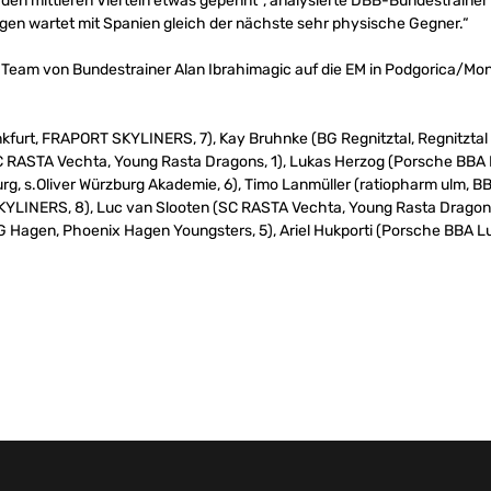
den mittleren Vierteln etwas gepennt“, analysierte DBB-Bundestrainer 
rgen wartet mit Spanien gleich der nächste sehr physische Gegner.“
as Team von Bundestrainer Alan Ibrahimagic auf die EM in Podgorica/Mo
kfurt, FRAPORT SKYLINERS, 7), Kay Bruhnke (BG Regnitztal, Regnitztal 
(SC RASTA Vechta, Young Rasta Dragons, 1), Lukas Herzog (Porsche BBA 
g, s.Oliver Würzburg Akademie, 6), Timo Lanmüller (ratiopharm ulm, B
KYLINERS, 8), Luc van Slooten (SC RASTA Vechta, Young Rasta Dragon
BG Hagen, Phoenix Hagen Youngsters, 5), Ariel Hukporti (Porsche BBA 