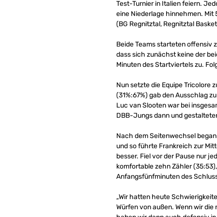
Test-Turnier in Italien feiern.
eine Niederlage hinnehmen. Mit 5
(BG Regnitztal, Regnitztal Basket
Beide Teams starteten offensiv
dass sich zunächst keine der bei
Minuten des Startviertels zu. Fol
Nun setzte die Equipe Tricolore 
(31%:67%) gab den Ausschlag zu
Luc van Slooten war bei insgesam
DBB-Jungs dann und gestalteten d
Nach dem Seitenwechsel begann d
und so führte Frankreich zur Mit
besser. Fiel vor der Pause nur je
komfortable zehn Zähler (35:53)
Anfangsfünfminuten des Schlussv
„Wir hatten heute Schwierigkeit
Würfen von außen. Wenn wir die n