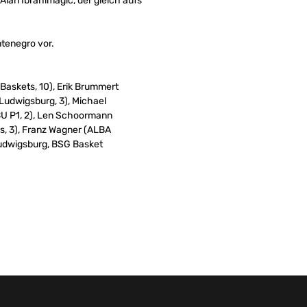
Alan Ibrahimagic, der gleich aufs
ntenegro vor.
Baskets, 10), Erik Brummert
Ludwigsburg, 3), Michael
BU P1, 2), Len Schoormann
s, 3), Franz Wagner (ALBA
Ludwigsburg, BSG Basket