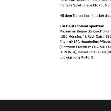
haben wir dann auch defensiv in 
morgige Spiel voraus blickt: „Mo
Mit dem Turnier bereitet sich d
Für Deutschland spielten:
Maximilian Begue (Eintracht Fran
(UBC Münster, 4), Radii Caisin 
Javernik (SC Heuchelhof Würzbur
(Eintracht Frankfurt, FRAPORT S
BERLIN, 4), Daniel Zdravevski (
Ludwigsburg,
Foto
, 2).