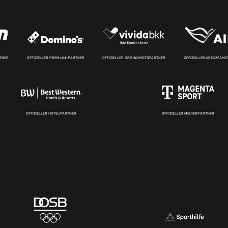
RTNER
OFFIZIELLER PREMIUM-PARTNER
OFFIZIELLER GESUNDHEITSPARTNER
OFFIZIELLER KREUZFAH
OFFIZIELLER HOTELPARTNER
OFFIZIELLER MEDIENPARTNER