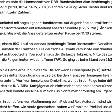
 Jedoch musste die Mannschaft von DBB-Bundestrainer Alan Ibrahimagi
5:71 (11:10, 10:24, 14:19, 20:18) verloren die Jung-Adler. Bester deut
s) mit zehn Zählern.
 zunächst mit angezogener Handbremse. Auf Augenhöhe neutralisierten
den Kontrahenten entscheidend absetzen konnte (5:6, 5. Min.). Ähnlich
gerichtig blieb die Anzeigetafel zur ersten Pause bei 11:10 stehen.
zu einem 15:3-Lauf an, der das Ibrahimagic-Team überraschte. Vor alle
 Gunsten der Franzosen. Die deutsche Auswahl versuchte von draußen
t acht deutschen Versuchen aus der Distanz erfolgreich. Mitte des zwei
ie Folgeminuten wieder offener (7:9). So ging es beim Stand von 21:34
ie Partie erneut punktearm. Die schwache Dreierquote (17%) setzte si
te des dritten Durchgangs mit 23:39. Bei den Franzosen hingegen fielen
der zehnte Wurf von jenseits der Dreierlinie, war es in der Folge jeder d
, den die ING-DiBa-Korbjäger auch nicht mehr entscheidend verkürzen
iertels konnte ein 16:14 zum Schluss nichts mehr großartig am Ergebn
en in der defensiven Abstimmung beim Pick and Roll. Außerdem sind wi
icht treffen, wie heute geschehen, haben wir Probleme. Weil bei uns di