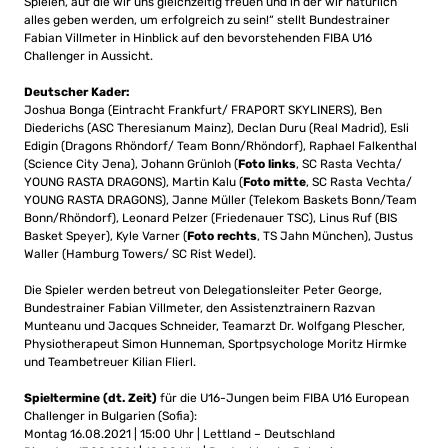
Spielen, auf die wir uns gleichzeitig freuen und in der wir natürlich
alles geben werden, um erfolgreich zu sein!“ stellt Bundestrainer
Fabian Villmeter in Hinblick auf den bevorstehenden FIBA U16
Challenger in Aussicht.
Deutscher Kader:
Joshua Bonga (Eintracht Frankfurt/ FRAPORT SKYLINERS), Ben
Diederichs (ASC Theresianum Mainz), Declan Duru (Real Madrid), Esli
Edigin (Dragons Rhöndorf/ Team Bonn/Rhöndorf), Raphael Falkenthal
(Science City Jena), Johann Grünloh (
Foto links
, SC Rasta Vechta/
YOUNG RASTA DRAGONS), Martin Kalu (
Foto mitte
, SC Rasta Vechta/
YOUNG RASTA DRAGONS), Janne Müller (Telekom Baskets Bonn/Team
Bonn/Rhöndorf), Leonard Pelzer (Friedenauer TSC), Linus Ruf (BIS
Basket Speyer), Kyle Varner (
Foto rechts
, TS Jahn München), Justus
Waller (Hamburg Towers/ SC Rist Wedel).
Die Spieler werden betreut von Delegationsleiter Peter George,
Bundestrainer Fabian Villmeter, den Assistenztrainern Razvan
Munteanu und Jacques Schneider, Teamarzt Dr. Wolfgang Plescher,
Physiotherapeut Simon Hunneman, Sportpsychologe Moritz Hirmke
und Teambetreuer Kilian Flierl.
Spieltermine
(dt. Zeit)
für die U16-Jungen beim FIBA U16 European
Challenger in Bulgarien (Sofia):
Montag 16.08.2021 | 15:00 Uhr | Lettland – Deutschland