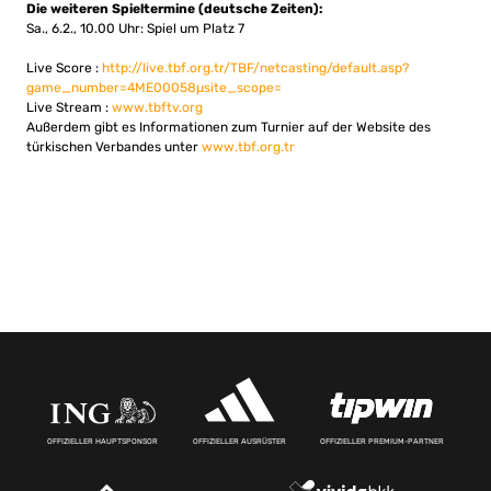
Die weiteren Spieltermine (deutsche Zeiten):
Sa., 6.2., 10.00 Uhr: Spiel um Platz 7
Live Score :
http://live.tbf.org.tr/TBF/netcasting/default.asp?
game_number=4ME00058µsite_scope=
Live Stream :
www.tbftv.org
Außerdem gibt es Informationen zum Turnier auf der Website des
türkischen Verbandes unter
www.tbf.org.tr
OFFIZIELLER HAUPTSPONSOR
OFFIZIELLER AUSRÜSTER
OFFIZIELLER PREMIUM-PARTNER