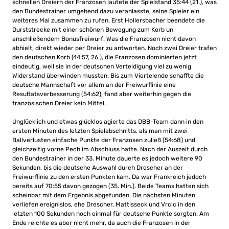
schnellen Dreiern der Franzosen lautete der Spielstand 35:44 (21.), was
den Bundestrainer umgehend dazu veranlasste, seine Spieler ein
weiteres Mal zusammen zu rufen. Erst Hollersbacher beendete die
Durststrecke mit einer schönen Bewegung zum Korb un
anschließendem Bonusfreiwurf. Was die Franzosen nicht davon
abhielt, direkt wieder per Dreier zu antworten. Noch zwei Dreier trafen
den deutschen Korb (44:57, 26.), die Franzosen dominierten jetzt
eindeutig, weil sie in der deutschen Verteidigung viel zu wenig
Widerstand überwinden mussten. Bis zum Viertelende schaffte die
deutsche Mannschaft vor allem an der Freiwurflinie eine
Resultatsverbesserung (54:62), fand aber weiterhin gegen die
französischen Dreier kein Mittel.
Unglücklich und etwas glücklos agierte das DBB-Team dann in den
ersten Minuten des letzten Spielabschnitts, als man mit zwei
Ballverlusten einfache Punkte der Franzosen zuließ (54:68) und
gleichzeitig vorne Pech im Abschluss hatte. Nach der Auszeit durch
den Bundestrainer in der 33. Minute dauerte es jedoch weitere 90
Sekunden, bis die deutsche Auswahl durch Drescher an der
Freiwurflinie zu den ersten Punkten kam. Da war Frankreich jedoch
bereits auf 70:55 davon gezogen (35. Min.). Beide Teams hatten sich
scheinbar mit dem Ergebnis abgefunden. Die nächsten Minuten
verliefen ereignislos, ehe Drescher, Mattisseck und Vrcic in den
letzten 100 Sekunden noch einmal für deutsche Punkte sorgten. Am
Ende reichte es aber nicht mehr, da auch die Franzosen in der