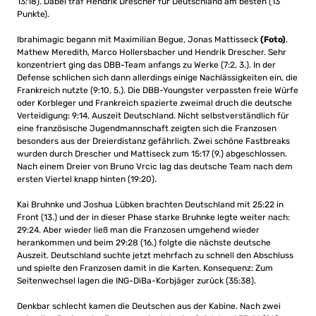
13:18). Dabei traf Hendrik Drescher für Deutschland am besten (13
Punkte).
Ibrahimagic begann mit Maximilian Begue, Jonas Mattisseck
(Foto)
,
Mathew Meredith, Marco Hollersbacher und Hendrik Drescher. Sehr
konzentriert ging das DBB-Team anfangs zu Werke (7:2, 3.). In der
Defense schlichen sich dann allerdings einige Nachlässigkeiten ein, die
Frankreich nutzte (9:10, 5.). Die DBB-Youngster verpassten freie Würfe
oder Korbleger und Frankreich spazierte zweimal druch die deutsche
Verteidigung: 9:14, Auszeit Deutschland. Nicht selbstverständlich für
eine französische Jugendmannschaft zeigten sich die Franzosen
besonders aus der Dreierdistanz gefährlich. Zwei schöne Fastbreaks
wurden durch Drescher und Mattiseck zum 15:17 (9.) abgeschlossen.
Nach einem Dreier von Bruno Vrcic lag das deutsche Team nach dem
ersten Viertel knapp hinten (19:20).
Kai Bruhnke und Joshua Lübken brachten Deutschland mit 25:22 in
Front (13.) und der in dieser Phase starke Bruhnke legte weiter nach:
29:24. Aber wieder ließ man die Franzosen umgehend wieder
herankommen und beim 29:28 (16.) folgte die nächste deutsche
Auszeit. Deutschland suchte jetzt mehrfach zu schnell den Abschluss
und spielte den Franzosen damit in die Karten. Konsequenz: Zum
Seitenwechsel lagen die ING-DiBa-Korbjäger zurück (35:38).
Denkbar schlecht kamen die Deutschen aus der Kabine. Nach zwei