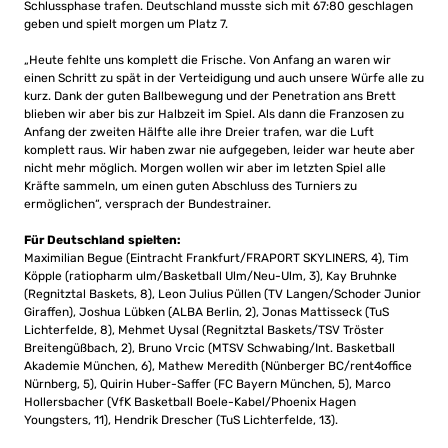
Schlussphase trafen. Deutschland musste sich mit 67:80 geschlagen
geben und spielt morgen um Platz 7.
„Heute fehlte uns komplett die Frische. Von Anfang an waren wir
einen Schritt zu spät in der Verteidigung und auch unsere Würfe alle zu
kurz. Dank der guten Ballbewegung und der Penetration ans Brett
blieben wir aber bis zur Halbzeit im Spiel. Als dann die Franzosen zu
Anfang der zweiten Hälfte alle ihre Dreier trafen, war die Luft
komplett raus. Wir haben zwar nie aufgegeben, leider war heute aber
nicht mehr möglich. Morgen wollen wir aber im letzten Spiel alle
Kräfte sammeln, um einen guten Abschluss des Turniers zu
ermöglichen“, versprach der Bundestrainer.
Für Deutschland spielten:
Maximilian Begue (Eintracht Frankfurt/FRAPORT SKYLINERS, 4), Tim
Köpple (ratiopharm ulm/Basketball Ulm/Neu-Ulm, 3), Kay Bruhnke
(Regnitztal Baskets, 8), Leon Julius Püllen (TV Langen/Schoder Junior
Giraffen), Joshua Lübken (ALBA Berlin, 2), Jonas Mattisseck (TuS
Lichterfelde, 8), Mehmet Uysal (Regnitztal Baskets/TSV Tröster
Breitengüßbach, 2), Bruno Vrcic (MTSV Schwabing/Int. Basketball
Akademie München, 6), Mathew Meredith (Nünberger BC/rent4office
Nürnberg, 5), Quirin Huber-Saffer (FC Bayern München, 5), Marco
Hollersbacher (VfK Basketball Boele-Kabel/Phoenix Hagen
Youngsters, 11), Hendrik Drescher (TuS Lichterfelde, 13).