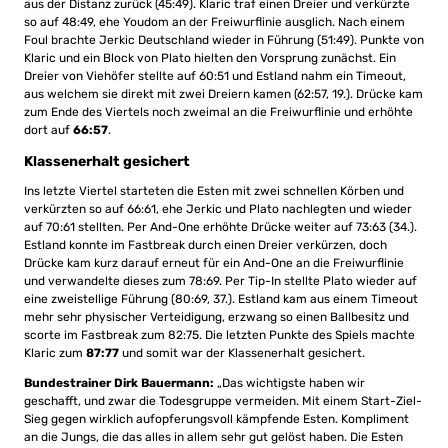
aus der Distanz zurück (45:49). Klaric traf einen Dreier und verkürzte
so auf 48:49, ehe Youdom an der Freiwurflinie ausglich. Nach einem
Foul brachte Jerkic Deutschland wieder in Führung (51:49). Punkte von
Klaric und ein Block von Plato hielten den Vorsprung zunächst. Ein
Dreier von Viehöfer stellte auf 60:51 und Estland nahm ein Timeout,
aus welchem sie direkt mit zwei Dreiern kamen (62:57, 19.). Drücke kam
zum Ende des Viertels noch zweimal an die Freiwurflinie und erhöhte
dort auf
66:57
.
Klassenerhalt gesichert
Ins letzte Viertel starteten die Esten mit zwei schnellen Körben und
verkürzten so auf 66:61, ehe Jerkic und Plato nachlegten und wieder
auf 70:61 stellten. Per And-One erhöhte Drücke weiter auf 73:63 (34.).
Estland konnte im Fastbreak durch einen Dreier verkürzen, doch
Drücke kam kurz darauf erneut für ein And-One an die Freiwurflinie
und verwandelte dieses zum 78:69. Per Tip-In stellte Plato wieder auf
eine zweistellige Führung (80:69, 37.). Estland kam aus einem Timeout
mehr sehr physischer Verteidigung, erzwang so einen Ballbesitz und
scorte im Fastbreak zum 82:75. Die letzten Punkte des Spiels machte
Klaric zum
87:77
und somit war der Klassenerhalt gesichert.
Bundestrainer Dirk Bauermann:
„Das wichtigste haben wir
geschafft, und zwar die Todesgruppe vermeiden. Mit einem Start-Ziel-
Sieg gegen wirklich aufopferungsvoll kämpfende Esten. Kompliment
an die Jungs, die das alles in allem sehr gut gelöst haben. Die Esten