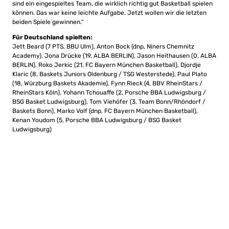
sind ein eingespieltes Team, die wirklich richtig gut Basketball spielen
können. Das war keine leichte Aufgabe. Jetzt wollen wir die letzten
beiden Spiele gewinnen.“
Für Deutschland spielten:
Jett Beard (7 PTS, BBU Ulm), Anton Bock (dnp, Niners Chemnitz
Academy), Jona Drücke (19, ALBA BERLIN), Jason Heithausen (0, ALBA
BERLIN), Roko Jerkic (21, FC Bayern München Basketball), Djordje
Klaric (8, Baskets Juniors Oldenburg / TSG Westerstede), Paul Plato
(18, Würzburg Baskets Akademie), Fynn Rieck (4, BBV RheinStars /
RheinStars Köln), Yohann Tchouaffe (2, Porsche BBA Ludwigsburg /
BSG Basket Ludwigsburg), Tom Viehöfer (3, Team Bonn/Rhöndorf /
Baskets Bonn), Marko Volf (dnp, FC Bayern München Basketball),
Kenan Youdom (5, Porsche BBA Ludwigsburg / BSG Basket
Ludwigsburg)