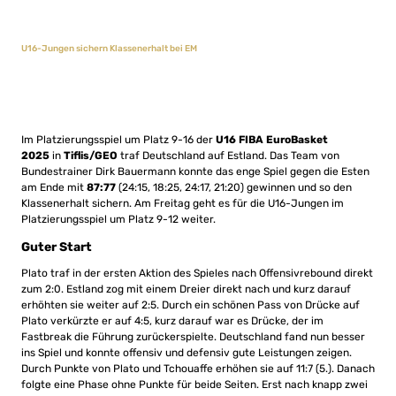
U16-Jungen sichern Klassenerhalt bei EM
Im Platzierungsspiel um Platz 9-16 der
U16 FIBA EuroBasket
2025
in
Tiflis/GEO
traf Deutschland auf Estland. Das Team von
Bundestrainer Dirk Bauermann konnte das enge Spiel gegen die Esten
am Ende mit
87:77
(24:15, 18:25, 24:17, 21:20) gewinnen und so den
Klassenerhalt sichern. Am Freitag geht es für die U16-Jungen im
Platzierungsspiel um Platz 9-12 weiter.
Guter Start
Plato traf in der ersten Aktion des Spieles nach Offensivrebound direkt
zum 2:0. Estland zog mit einem Dreier direkt nach und kurz darauf
erhöhten sie weiter auf 2:5. Durch ein schönen Pass von Drücke auf
Plato verkürzte er auf 4:5, kurz darauf war es Drücke, der im
Fastbreak die Führung zurückerspielte. Deutschland fand nun besser
ins Spiel und konnte offensiv und defensiv gute Leistungen zeigen.
Durch Punkte von Plato und Tchouaffe erhöhen sie auf 11:7 (5.). Danach
folgte eine Phase ohne Punkte für beide Seiten. Erst nach knapp zwei