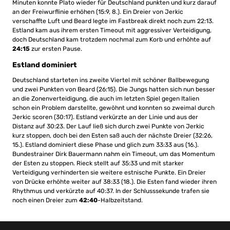
Minuten konnte Plato wieder für Deutschland punkten und kurz darauf
an der Freiwurflinie erhöhen (15:9, 8.). Ein Dreier von Jerkic
verschaffte Luft und Beard legte im Fastbreak direkt noch zum 22:13.
Estland kam aus ihrem ersten Timeout mit aggressiver Verteidigung,
doch Deutschland kam trotzdem nochmal zum Korb und erhöhte auf
24:15
zur ersten Pause.
Estland dominiert
Deutschland starteten ins zweite Viertel mit schöner Ballbewegung
und zwei Punkten von Beard (26:15). Die Jungs hatten sich nun besser
an die Zonenverteidigung, die auch im letzten Spiel gegen Italien
schon ein Problem darstellte, gewöhnt und konnten so zweimal durch
Jerkic scoren (30:17). Estland verkürzte an der Linie und aus der
Distanz auf 30:23. Der Lauf ließ sich durch zwei Punkte von Jerkic
kurz stoppen, doch bei den Esten saß auch der nächste Dreier (32:26,
15.). Estland dominiert diese Phase und glich zum 33:33 aus (16.).
Bundestrainer Dirk Bauermann nahm ein Timeout, um das Momentum
der Esten zu stoppen. Rieck stellt auf 35:33 und mit starker
Verteidigung verhinderten sie weitere estnische Punkte. Ein Dreier
von Drücke erhöhte weiter auf 38:33 (18.). Die Esten fand wieder ihren
Rhythmus und verkürzte auf 40:37. In der Schlusssekunde trafen sie
noch einen Dreier zum
42:40
-Halbzeitstand.