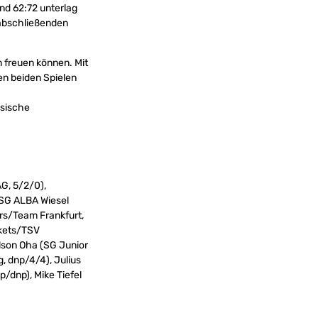
nd 62:72 unterlag
 abschließenden
 freuen können. Mit
en beiden Spielen
ösische
G, 5/2/0),
/SG ALBA Wiesel
ers/Team Frankfurt,
skets/TSV
lson Oha (SG Junior
, dnp/4/4), Julius
p/dnp), Mike Tiefel