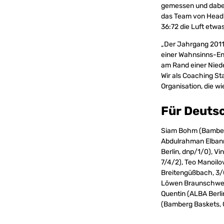
gemessen und dabei 
das Team von Hea
36:72 die Luft etwas
„Der Jahrgang 2011
einer Wahnsinns-Ene
am Rand einer Nieder
Wir als Coaching St
Organisation, die w
Für Deutsc
Siam Bohm (Bamberg
Abdulrahman Elbann
Berlin, dnp/1/0), V
7/4/2), Teo Manoil
Breitengüßbach, 3/0
Löwen Braunschweig
Quentin (ALBA Berli
(Bamberg Baskets, 