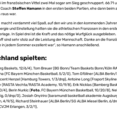
im französischen Vittel zwei Mal sogar am Sieg geschnuppert. 66:71 u
d Coach
Steffen Hamann
in den ersten beiden Partien, ehe dann beim
 raus war.
 macht verdammt viel Spaß, auf den wir uns in den kommenden Jahren
rgie und Einstellung hatten sie die athletischen Franzosen in den erst
lage. In Spiel drei ist die Kraft und das nötige Wurfglück ausgeblieben.
aff sind sehr stolz auf die Leistung der Mannschaft. Danke an die franz
ie in jedem Sommer exzellent war“, so Hamann anschließend.
hland spielten:
 Baskets, 12/6/4), Tom Breuer (BG Bonn/Team Baskets Bonn/Köln RA
a (FC Bayern München Basketball, 5/2/0), Tom Gföllner (ALBA Berlin
incent Henzel (Hamburg Towers, 1/3/dnp), Antoine Long (Fraport Skylin
ov (RASTA Vechta/RASTA Academy, 10/9/8), Erik Nicklas (Bamberg Ba
/4), Berin Nurkic (
Foto
, FC Bayern München Basketball, 10/20/8), Ne
, 0/dnp/0), Josiah Onyiriro (baramundi basketball akademie Augsburg
n, 4/9/5), Richard Steinhauer (ALBA Berlin/SG ALBA Wiesel Berlin, 6/dn
CVJM Erlangen, 3/2/1),