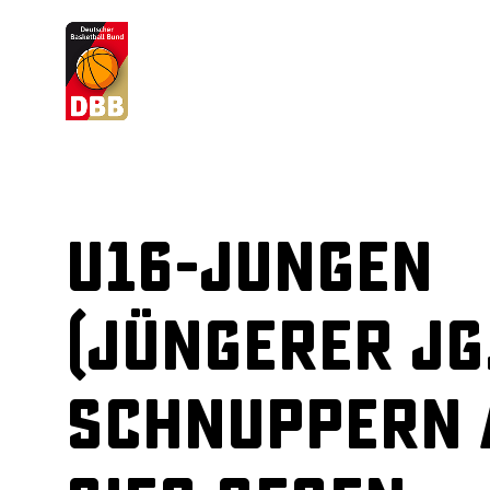
Suchvorschläge
Lorem Ipsum
Dolor Sit
Amet Valputo
U16-Jungen
(Jüngerer Jg
schnuppern 