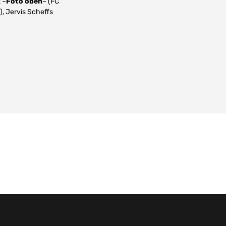
 –
Foto oben
– (FC
), Jervis Scheffs