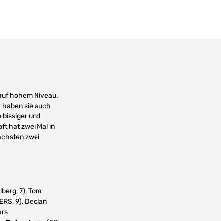
l auf hohem Niveau.
ch haben sie auch
 bissiger und
ft hat zwei Mal in
nächsten zwei
lberg, 7), Tom
ERS, 9), Declan
ars