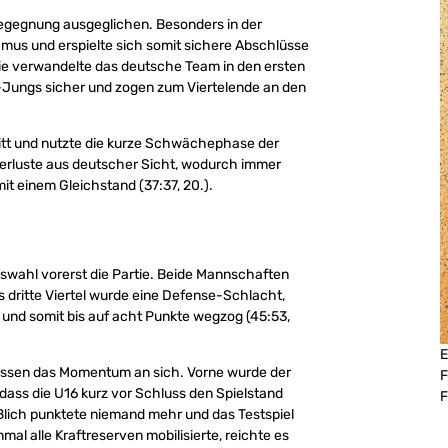
Begegnung ausgeglichen. Besonders in der
mus und erspielte sich somit sichere Abschlüsse
inie verwandelte das deutsche Team in den ersten
BB-Jungs sicher und zogen zum Viertelende an den
itt und nutzte die kurze Schwächephase der
verluste aus deutscher Sicht, wodurch immer
mit einem Gleichstand (37:37, 20.).
uswahl vorerst die Partie. Beide Mannschaften
s dritte Viertel wurde eine Defense-Schlacht,
 und somit bis auf acht Punkte wegzog (45:53,
E
 rissen das Momentum an sich. Vorne wurde der
F
, dass die U16 kurz vor Schluss den Spielstand
F
ßlich punktete niemand mehr und das Testspiel
al alle Kraftreserven mobilisierte, reichte es