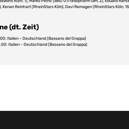
kets Ruhr, 1), Marko Petric (BBU’01/ratiopharm ulm, 2), Eduard Rantz
 Kenan Reinhart (RheinStars Köln), Davi Remagen (RheinStars Köln, 15
e (dt. Zeit)
19.00: Italien – Deutschland (Bassano del Grappa)
19.00: Italien – Deutschland (Bassano del Grappa)