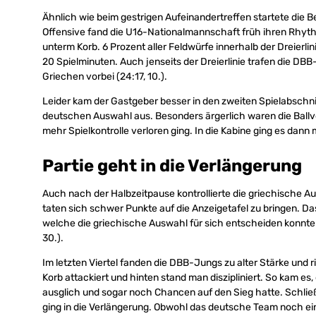
Ähnlich wie beim gestrigen Aufeinandertreffen startete die 
Offensive fand die U16-Nationalmannschaft früh ihren Rhyth
unterm Korb. 6 Prozent aller Feldwürfe innerhalb der Dreierl
20 Spielminuten. Auch jenseits der Dreierlinie trafen die D
Griechen vorbei (24:17, 10.).
Leider kam der Gastgeber besser in den zweiten Spielabschn
deutschen Auswahl aus. Besonders ärgerlich waren die Ball
mehr Spielkontrolle verloren ging. In die Kabine ging es dann 
Partie geht in die Verlängerung
Auch nach der Halbzeitpause kontrollierte die griechische A
taten sich schwer Punkte auf die Anzeigetafel zu bringen. Da
welche die griechische Auswahl für sich entscheiden konnte
30.).
Im letzten Viertel fanden die DBB-Jungs zu alter Stärke und
Korb attackiert und hinten stand man diszipliniert. So kam es
ausglich und sogar noch Chancen auf den Sieg hatte. Schlie
ging in die Verlängerung. Obwohl das deutsche Team noch einm