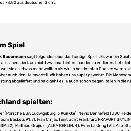
t es 78:82 aus deutscher Sicht.
m Spiel
rk Bauermann
sagt folgendes über das heutige Spiel: „Es war ein Spie
alles investiert, um nicht zweimal hintereinander zu verlieren. Letztli
weil sie es etwas mehr wollten als wir. In bestimmten Phasen waren sie
n aber auch den Heimvorteil. Wir haben uns super gewehrt. Die Mannscha
istung abgeliefert und bald geht es ja auch schon gegen Italien in die 
hland spielten:
er (Porsche BBA Ludwigsburg, 3
Punkte
), Nevio Bennefeld (USC Heide
orn Baskets 91, 7), Ivan Crnjac (Eintracht Frankfurt/FRAPORT SKYLIN
SP, 22), Mathieu Grujicic (ALBA BERLIN, 4), Fynn Lastring (VfL AstroSt