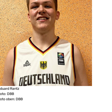
duard Rantz
oto: DBB
oto oben: DBB