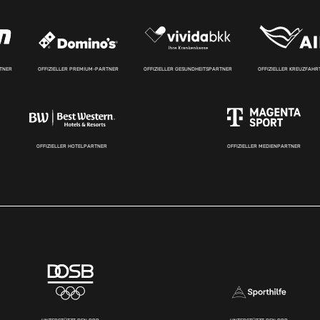
RTNER
OFFIZIELLER PREMIUM-PARTNER
OFFIZIELLER GESUNDHEITSPARTNER
OFFIZIELLER KREUZFAH
OFFIZIELLER HOTELPARTNER
OFFIZIELLER MEDIENPARTNER