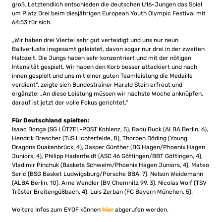
groß. Letztendlich entschieden die deutschen U16-Jungen das Spiel
um Platz Drei beim diesjährigen European Youth Olympic Festival mit
64:53 für sich.
„Wir haben drei Viertel sehr gut verteidigt und uns nur neun
Ballverluste insgesamt geleistet, davon sogar nur drei in der zweiten
Halbzeit. Die Jungs haben sehr konzentriert und mit der nötigen
Intensität gespielt. Wir haben den Korb besser attackiert und nach
innen gespielt und uns mit einer guten Teamleistung die Medaille
verdient“, zeigte sich Bundestrainer Harald Stein erfreut und
ergänzte: „An diese Leistung müssen wir nächste Woche anknüpfen,
darauf ist jetzt der volle Fokus gerichtet.“
Für Deutschland spielten:
Isaac Bonga (SG LÜTZEL-POST Koblenz, 5), Badu Buck (ALBA Berlin, 6),
Hendrik Drescher (TuS Lichterfelde, 8), Thorben Döding (Young
Dragons Quakenbrück, 4), Jasper Günther (BG Hagen/Phoenix Hagen
Juniors, 4), Philipp Hadenfeldt (ASC 46 Göttingen/BBT Göttingen, 4),
Vladimir Pinchuk (Baskets Schwelm/Phoenix Hagen Juniors, 4), Mateo
Seric (BSG Basket Ludwigsburg/Porsche BBA, 7), Nelson Weidemann
(ALBA Berlin, 10), Arne Wendler (BV Chemnitz 99, 3), Nicolas Wolf (TSV
Tröster Breitengüßbach, 4), Luis Zerban (FC Bayern München, 5).
Weitere Infos zum EYOF können
hier
abgerufen werden.