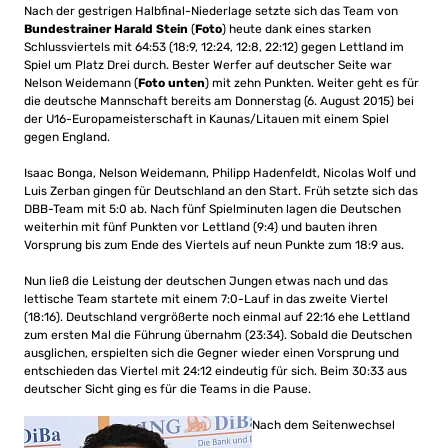
Nach der gestrigen Halbfinal-Niederlage setzte sich das Team von
Bundestrainer Harald Stein
(
Foto
) heute dank eines starken
Schlussviertels mit 64:53 (18:9, 12:24, 12:8, 22:12) gegen Lettland im
Spiel um Platz Drei durch. Bester Werfer auf deutscher Seite war
Nelson Weidemann (
Foto unten
) mit zehn Punkten. Weiter geht es für
die deutsche Mannschaft bereits am Donnerstag (6. August 2015) bei
der U16-Europameisterschaft in Kaunas/Litauen mit einem Spiel
gegen England.
Isaac Bonga, Nelson Weidemann, Philipp Hadenfeldt, Nicolas Wolf und
Luis Zerban gingen für Deutschland an den Start. Früh setzte sich das
DBB-Team mit 5:0 ab. Nach fünf Spielminuten lagen die Deutschen
weiterhin mit fünf Punkten vor Lettland (9:4) und bauten ihren
Vorsprung bis zum Ende des Viertels auf neun Punkte zum 18:9 aus.
Nun ließ die Leistung der deutschen Jungen etwas nach und das
lettische Team startete mit einem 7:0-Lauf in das zweite Viertel
(18:16). Deutschland vergrößerte noch einmal auf 22:16 ehe Lettland
zum ersten Mal die Führung übernahm (23:34). Sobald die Deutschen
ausglichen, erspielten sich die Gegner wieder einen Vorsprung und
entschieden das Viertel mit 24:12 eindeutig für sich. Beim 30:33 aus
deutscher Sicht ging es für die Teams in die Pause.
Nach dem Seitenwechsel