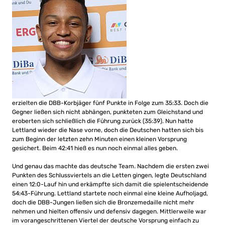
erzielten die DBB-Korbjäger fünf Punkte in Folge zum 35:33. Doch die
Gegner ließen sich nicht abhängen, punkteten zum Gleichstand und
eroberten sich schließlich die Führung zurück (35:39). Nun hatte
Lettland wieder die Nase vorne, doch die Deutschen hatten sich bis
zum Beginn der letzten zehn Minuten einen kleinen Vorsprung
gesichert. Beim 42:41 hieß es nun noch einmal alles geben.
Und genau das machte das deutsche Team. Nachdem die ersten zwei
Punkten des Schlussviertels an die Letten gingen, legte Deutschland
einen 12:0-Lauf hin und erkämpfte sich damit die spielentscheidende
54:43-Führung. Lettland startete noch einmal eine kleine Aufholjagd,
doch die DBB-Jungen ließen sich die Bronzemedaille nicht mehr
nehmen und hielten offensiv und defensiv dagegen. Mittlerweile war
im vorangeschrittenen Viertel der deutsche Vorsprung einfach zu