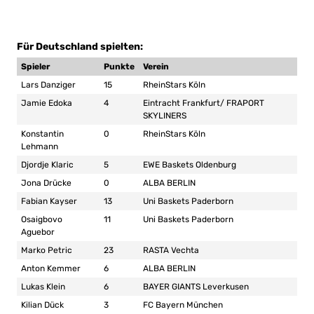
Für Deutschland spielten:
Spieler
Punkte
Verein
Lars Danziger
15
RheinStars Köln
Jamie Edoka
4
Eintracht Frankfurt/ FRAPORT
SKYLINERS
Konstantin
0
RheinStars Köln
Lehmann
Djordje Klaric
5
EWE Baskets Oldenburg
Jona Drücke
0
ALBA BERLIN
Fabian Kayser
13
Uni Baskets Paderborn
Osaigbovo
11
Uni Baskets Paderborn
Aguebor
Marko Petric
23
RASTA Vechta
Anton Kemmer
6
ALBA BERLIN
Lukas Klein
6
BAYER GIANTS Leverkusen
Kilian Dück
3
FC Bayern München