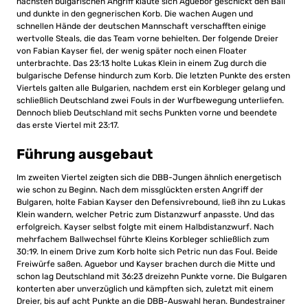
nächsten bulgarischen Angriff klaute sich Aguebor geschickt den Ball
und dunkte in den gegnerischen Korb. Die wachen Augen und
schnellen Hände der deutschen Mannschaft verschafften einige
wertvolle Steals, die das Team vorne behielten. Der folgende Dreier
von Fabian Kayser fiel, der wenig später noch einen Floater
unterbrachte. Das 23:13 holte Lukas Klein in einem Zug durch die
bulgarische Defense hindurch zum Korb. Die letzten Punkte des ersten
Viertels galten alle Bulgarien, nachdem erst ein Korbleger gelang und
schließlich Deutschland zwei Fouls in der Wurfbewegung unterliefen.
Dennoch blieb Deutschland mit sechs Punkten vorne und beendete
das erste Viertel mit 23:17.
Führung ausgebaut
Im zweiten Viertel zeigten sich die DBB-Jungen ähnlich energetisch
wie schon zu Beginn. Nach dem missglückten ersten Angriff der
Bulgaren, holte Fabian Kayser den Defensivrebound, ließ ihn zu Lukas
Klein wandern, welcher Petric zum Distanzwurf anpasste. Und das
erfolgreich. Kayser selbst folgte mit einem Halbdistanzwurf. Nach
mehrfachem Ballwechsel führte Kleins Korbleger schließlich zum
30:19. In einem Drive zum Korb holte sich Petric nun das Foul. Beide
Freiwürfe saßen. Aguebor und Kayser brachen durch die Mitte und
schon lag Deutschland mit 36:23 dreizehn Punkte vorne. Die Bulgaren
konterten aber unverzüglich und kämpften sich, zuletzt mit einem
Dreier, bis auf acht Punkte an die DBB-Auswahl heran. Bundestrainer