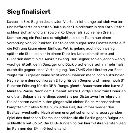
Sieg finalisiert
Kayser ließ zu Beginn des letzten Viertels nicht lange auf sich warten
und beförderte den ersten Ball aus der Halbdistanz in den Korb. Petric
schloss sich an und traf sowohl Korbleger als auch einen Dreier.
Kemmer zog ein Foul und ermöglichte seinem Team nun einen
Vorsprung von 29 Punkten. Der folgende bulgarische Floater hatte auf
die Führung kaum einen Einfluss. Petric gelang auch noch wenig
später ein Steal, den er in einem Dunk ins Netz schmetterte und
Bulgarien damit in die Auszeit zwang. Der Gegner schien jedoch wenig
wachgerüttelt, denn Danziger und Dück brachen daraufhin mehrmals
durch die gegnerische Verteidigung. Das 78:43 vier Minuten vor Ende
zeigte für Bulgarien keine sichtlichen Chancen mehr, noch aufzuholen.
Nach einem dennoch kurzen Erfolg für den Gegner und immer noch 31
Punkten Führung für die DBB-Jungs, gönnte Bauermann eine kurze 2-
Minuten-Pause. Nach dem Timeout setzte Djordje Klaric zum Dreier an
und traf. Bulgarien allerdings ebenfalls per Distanzwurf erfolgreich.
Die nächsten zwei Minuten gingen wild einher. Beide Mannschaften
kämpften mit allen Mitteln um jeden Ball, der immer wieder den
Besitzer wechselte. Nach einem energetischen und herausragenden
Spiel des deutschen Teams, beendeten sie die Partie gegen Bulgarien
schließlich mit 86:52. Die DBB-Jungen holten hiermit ihren ersten Sieg
im Rahmen der EM in Griechenland.