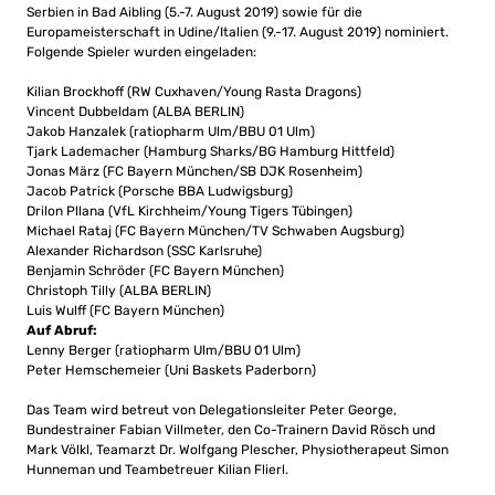
Serbien in Bad Aibling (5.-7. August 2019) sowie für die
Europameisterschaft in Udine/Italien (9.-17. August 2019) nominiert.
Folgende Spieler wurden eingeladen:
Kilian Brockhoff (RW Cuxhaven/Young Rasta Dragons)
Vincent Dubbeldam (ALBA BERLIN)
Jakob Hanzalek (ratiopharm Ulm/BBU 01 Ulm)
Tjark Lademacher (Hamburg Sharks/BG Hamburg Hittfeld)
Jonas März (FC Bayern München/SB DJK Rosenheim)
Jacob Patrick (Porsche BBA Ludwigsburg)
Drilon Pllana (VfL Kirchheim/Young Tigers Tübingen)
Michael Rataj (FC Bayern München/TV Schwaben Augsburg)
Alexander Richardson (SSC Karlsruhe)
Benjamin Schröder (FC Bayern München)
Christoph Tilly (ALBA BERLIN)
Luis Wulff (FC Bayern München)
Auf Abruf:
Lenny Berger (ratiopharm Ulm/BBU 01 Ulm)
Peter Hemschemeier (Uni Baskets Paderborn)
Das Team wird betreut von Delegationsleiter Peter George,
Bundestrainer Fabian Villmeter, den Co-Trainern David Rösch und
Mark Völkl, Teamarzt Dr. Wolfgang Plescher, Physiotherapeut Simon
Hunneman und Teambetreuer Kilian Flierl.