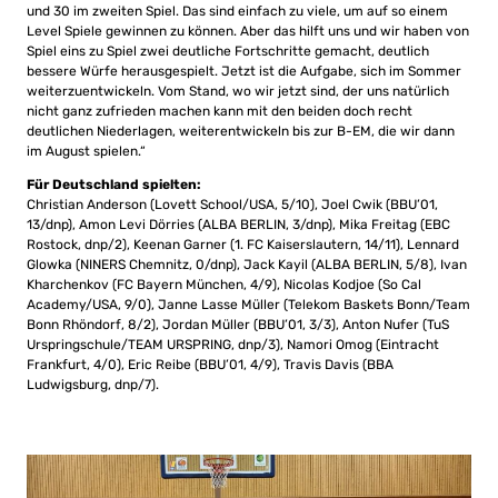
und 30 im zweiten Spiel. Das sind einfach zu viele, um auf so einem
Level Spiele gewinnen zu können. Aber das hilft uns und wir haben von
Spiel eins zu Spiel zwei deutliche Fortschritte gemacht, deutlich
bessere Würfe herausgespielt. Jetzt ist die Aufgabe, sich im Sommer
weiterzuentwickeln. Vom Stand, wo wir jetzt sind, der uns natürlich
nicht ganz zufrieden machen kann mit den beiden doch recht
deutlichen Niederlagen, weiterentwickeln bis zur B-EM, die wir dann
im August spielen.“
Für Deutschland spielten:
Christian Anderson (Lovett School/USA, 5/10), Joel Cwik (BBU’01,
13/dnp), Amon Levi Dörries (ALBA BERLIN, 3/dnp), Mika Freitag (EBC
Rostock, dnp/2), Keenan Garner (1. FC Kaiserslautern, 14/11), Lennard
Glowka (NINERS Chemnitz, 0/dnp), Jack Kayil (ALBA BERLIN, 5/8), Ivan
Kharchenkov (FC Bayern München, 4/9), Nicolas Kodjoe (So Cal
Academy/USA, 9/0), Janne Lasse Müller (Telekom Baskets Bonn/Team
Bonn Rhöndorf, 8/2), Jordan Müller (BBU’01, 3/3), Anton Nufer (TuS
Urspringschule/TEAM URSPRING, dnp/3), Namori Omog (Eintracht
Frankfurt, 4/0), Eric Reibe (BBU’01, 4/9), Travis Davis (BBA
Ludwigsburg, dnp/7).