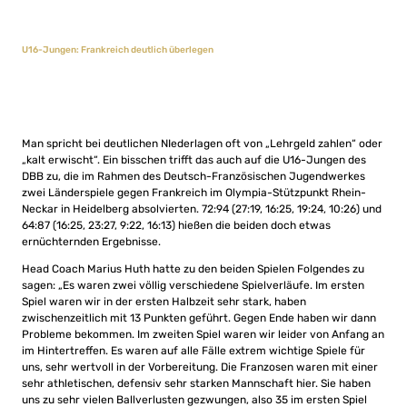
U16-Jungen: Frankreich deutlich überlegen
Man spricht bei deutlichen NIederlagen oft von „Lehrgeld zahlen“ oder
„kalt erwischt“. Ein bisschen trifft das auch auf die U16-Jungen des
DBB zu, die im Rahmen des Deutsch-Französischen Jugendwerkes
zwei Länderspiele gegen Frankreich im Olympia-Stützpunkt Rhein-
Neckar in Heidelberg absolvierten. 72:94 (27:19, 16:25, 19:24, 10:26) und
64:87 (16:25, 23:27, 9:22, 16:13) hießen die beiden doch etwas
ernüchternden Ergebnisse.
Head Coach Marius Huth hatte zu den beiden Spielen Folgendes zu
sagen: „Es waren zwei völlig verschiedene Spielverläufe. Im ersten
Spiel waren wir in der ersten Halbzeit sehr stark, haben
zwischenzeitlich mit 13 Punkten geführt. Gegen Ende haben wir dann
Probleme bekommen. Im zweiten Spiel waren wir leider von Anfang an
im Hintertreffen. Es waren auf alle Fälle extrem wichtige Spiele für
uns, sehr wertvoll in der Vorbereitung. Die Franzosen waren mit einer
sehr athletischen, defensiv sehr starken Mannschaft hier. Sie haben
uns zu sehr vielen Ballverlusten gezwungen, also 35 im ersten Spiel