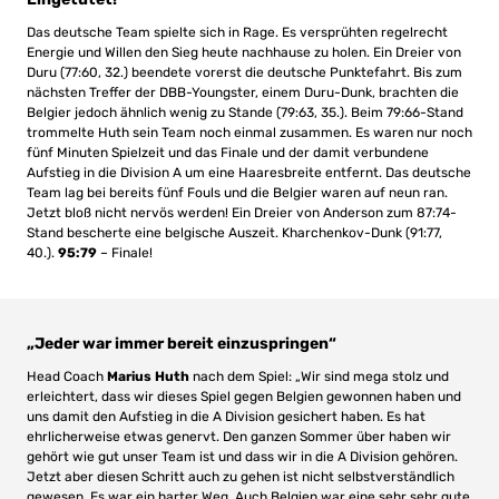
Das deutsche Team spielte sich in Rage. Es versprühten regelrecht
Energie und Willen den Sieg heute nachhause zu holen. Ein Dreier von
Duru (77:60, 32.) beendete vorerst die deutsche Punktefahrt. Bis zum
nächsten Treffer der DBB-Youngster, einem Duru-Dunk, brachten die
Belgier jedoch ähnlich wenig zu Stande (79:63, 35.). Beim 79:66-Stand
trommelte Huth sein Team noch einmal zusammen. Es waren nur noch
fünf Minuten Spielzeit und das Finale und der damit verbundene
Aufstieg in die Division A um eine Haaresbreite entfernt. Das deutsche
Team lag bei bereits fünf Fouls und die Belgier waren auf neun ran.
Jetzt bloß nicht nervös werden! Ein Dreier von Anderson zum 87:74-
Stand bescherte eine belgische Auszeit. Kharchenkov-Dunk (91:77,
40.).
95:79
– Finale!
„Jeder war immer bereit einzuspringen“
Head Coach
Marius Huth
nach dem Spiel: „Wir sind mega stolz und
erleichtert, dass wir dieses Spiel gegen Belgien gewonnen haben und
uns damit den Aufstieg in die A Division gesichert haben. Es hat
ehrlicherweise etwas genervt. Den ganzen Sommer über haben wir
gehört wie gut unser Team ist und dass wir in die A Division gehören.
Jetzt aber diesen Schritt auch zu gehen ist nicht selbstverständlich
gewesen. Es war ein harter Weg. Auch Belgien war eine sehr sehr gute