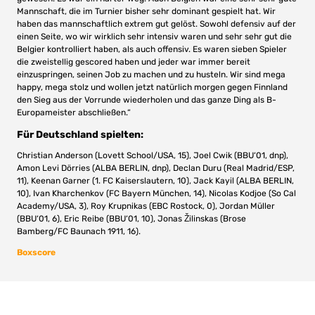
Mannschaft, die im Turnier bisher sehr dominant gespielt hat. Wir
haben das mannschaftlich extrem gut gelöst. Sowohl defensiv auf der
einen Seite, wo wir wirklich sehr intensiv waren und sehr sehr gut die
Belgier kontrolliert haben, als auch offensiv. Es waren sieben Spieler
die zweistellig gescored haben und jeder war immer bereit
einzuspringen, seinen Job zu machen und zu husteln. Wir sind mega
happy, mega stolz und wollen jetzt natürlich morgen gegen Finnland
den Sieg aus der Vorrunde wiederholen und das ganze Ding als B-
Europameister abschließen.“
Für Deutschland spielten:
Christian Anderson (Lovett School/USA, 15), Joel Cwik (BBU‘01, dnp),
Amon Levi Dörries (ALBA BERLIN, dnp), Declan Duru (Real Madrid/ESP,
11), Keenan Garner (1. FC Kaiserslautern, 10), Jack Kayil (ALBA BERLIN,
10), Ivan Kharchenkov (FC Bayern München, 14), Nicolas Kodjoe (So Cal
Academy/USA, 3), Roy Krupnikas (EBC Rostock, 0), Jordan Müller
(BBU‘01, 6), Eric Reibe (BBU‘01, 10), Jonas Žilinskas (Brose
Bamberg/FC Baunach 1911, 16).
Boxscore