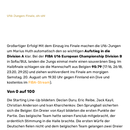
U16-Jungen: Finale, oh-oh!
Großartiger Erfolg! Mit dem Einzug ins Finale machen die U16-Jungen
um Marius Huth automatisch den so wichtigen
Aufstieg in die
Division A
klar. Bei der
FIBA U16 European Championship Division B
in Sofia/BUL landen die Jungs einmal mehr einen souveränen Sieg. Im
Halbfinale schlagen sie die Mannschaft aus Belgien
95:79
(17:16, 26:18,
23:20, 29:25) und ziehen wohlverdient ins Finale am morgigen
Samstag, 20. August um 19.30 Uhr gegen Finnland ein (live und
kostenlos im
FIBA-Stream
).
Von 0 auf 100
Die Starting Line-Up bildeten: Declan Duru, Eric Reibe, Jack Kayil,
Christian Anderson und Ivan Kharchenkov. Den Sprungball sicherten
sich die Belgier. Ein Dreier von Kayil bildeten die ersten Punkte der
Partie. Das belgische Team hatte seinen Fanclub mitgebracht, der
ordentlich Stimmung in die Halle brachte. Die ersten Würfe der
Deutschen fielen nicht und dem belgischen Team gelangen zwei Dreier