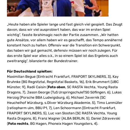
„Heute haben alle Spieler lange und fast gleich viel gespielt. Das Zeugt
davon, dass wir viel ausprobiert haben, das war im ersten Spiel
wichtig“, fasste Ibrahimagic nach der Partie zusammen. „Wir hatten
gute Ansätze, vor allem haben wir es geschafft, das Tempo annähernd
konstant hoch zu halten. Offensiv war die Transition ein Schwerpunkt,
das haben wir gut gemacht, defensiv müssen wir noch zulegen. Für
das erste Spiel war alles o.k., in so einem Spiel ist das Ergebnis auch
zweitrangig“, bilanzierte der Bundestrainer.
Für Deutschland spielten:
Maximilian Begue (Eintracht Frankfurt, FRAPORT SKYLINERS, 3), Kay
Bruhnke (BG Regnitztal, Regnitztal Baskets, 16), Erik Brummert (UBC
Münster, 9), Radii Caisin (
Foto oben
, SC RASTA Vechta, Young Rasta
Dragons, 7), Jason George (TuS UrspringschuleTSG Söflingen, 6), Lukas
Herzog (Porsche BBA Ludwigsburg, 6), Michael Javernik (SC
Heuchelhof Würzburg, s.Oliver Würzburg Akademie, 5), Timo Lanmüller
(ratiopharm ulm, BBU P1, 7), Len Schoormann (Eintracht Frankfurt,
FRAPORT SKYLINERS, 5), Luc van Slooten (SC RASTA Vechta, Young
Rasta Dragons, 8), Franz Wagner (ALBA BERLIN, 5), Daniel Zdravevski
(
Foto rechts
, BG Hagen, Phoneix Hagen Youngsters, 4).