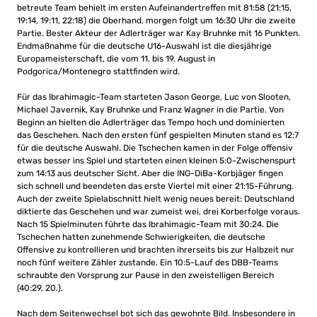
betreute Team behielt im ersten Aufeinandertreffen mit 81:58 (21:15,
19:14, 19:11, 22:18) die Oberhand, morgen folgt um 16:30 Uhr die zweite
Partie. Bester Akteur der Adlerträger war Kay Bruhnke mit 16 Punkten.
Endmaßnahme für die deutsche U16-Auswahl ist die diesjährige
Europameisterschaft, die vom 11. bis 19. August in
Podgorica/Montenegro stattfinden wird.
Für das Ibrahimagic-Team starteten Jason George, Luc von Slooten,
Michael Javernik, Kay Bruhnke und Franz Wagner in die Partie. Von
Beginn an hielten die Adlerträger das Tempo hoch und dominierten
das Geschehen. Nach den ersten fünf gespielten Minuten stand es 12:7
für die deutsche Auswahl. Die Tschechen kamen in der Folge offensiv
etwas besser ins Spiel und starteten einen kleinen 5:0-Zwischenspurt
zum 14:13 aus deutscher Sicht. Aber die ING-DiBa-Korbjäger fingen
sich schnell und beendeten das erste Viertel mit einer 21:15-Führung.
Auch der zweite Spielabschnitt hielt wenig neues bereit: Deutschland
diktierte das Geschehen und war zumeist wei, drei Korberfolge voraus.
Nach 15 Spielminuten führte das Ibrahimagic-Team mit 30:24. Die
Tschechen hatten zunehmende Schwierigkeiten, die deutsche
Offensive zu kontrollieren und brachten ihrerseits bis zur Halbzeit nur
noch fünf weitere Zähler zustande. Ein 10:5-Lauf des DBB-Teams
schraubte den Vorsprung zur Pause in den zweistelligen Bereich
(40:29, 20.).
Nach dem Seitenwechsel bot sich das gewohnte Bild. Insbesondere in