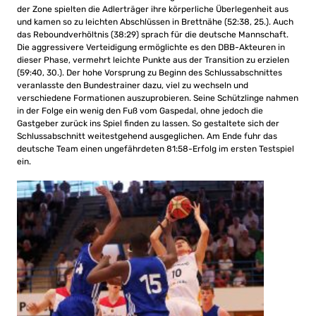
der Zone spielten die Adlerträger ihre körperliche Überlegenheit aus
und kamen so zu leichten Abschlüssen in Brettnähe (52:38, 25.). Auch
das Reboundverhöltnis (38:29) sprach für die deutsche Mannschaft.
Die aggressivere Verteidigung ermöglichte es den DBB-Akteuren in
dieser Phase, vermehrt leichte Punkte aus der Transition zu erzielen
(59:40, 30.). Der hohe Vorsprung zu Beginn des Schlussabschnittes
veranlasste den Bundestrainer dazu, viel zu wechseln und
verschiedene Formationen auszuprobieren. Seine Schützlinge nahmen
in der Folge ein wenig den Fuß vom Gaspedal, ohne jedoch die
Gastgeber zurück ins Spiel finden zu lassen. So gestaltete sich der
Schlussabschnitt weitestgehend ausgeglichen. Am Ende fuhr das
deutsche Team einen ungefährdeten 81:58-Erfolg im ersten Testspiel
ein.