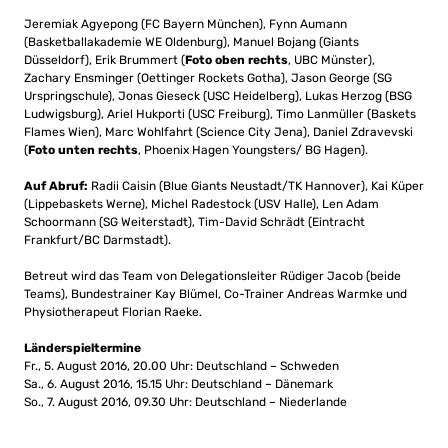
Jeremiak Agyepong (FC Bayern München), Fynn Aumann
(Basketballakademie WE Oldenburg), Manuel Bojang (Giants
Düsseldorf), Erik Brummert (
Foto oben rechts
, UBC Münster),
Zachary Ensminger (Oettinger Rockets Gotha), Jason George (SG
Urspringschule), Jonas Gieseck (USC Heidelberg), Lukas Herzog (BSG
Ludwigsburg), Ariel Hukporti (USC Freiburg), Timo Lanmüller (Baskets
Flames Wien), Marc Wohlfahrt (Science City Jena), Daniel Zdravevski
(
Foto unten rechts
, Phoenix Hagen Youngsters/ BG Hagen).
Auf Abruf:
Radii Caisin (Blue Giants Neustadt/TK Hannover), Kai Küper
(Lippebaskets Werne), Michel Radestock (USV Halle), Len Adam
Schoormann (SG Weiterstadt), Tim-David Schrädt (Eintracht
Frankfurt/BC Darmstadt).
Betreut wird das Team von Delegationsleiter Rüdiger Jacob (beide
Teams), Bundestrainer Kay Blümel, Co-Trainer Andreas Warmke und
Physiotherapeut Florian Raeke.
Länderspieltermine
Fr., 5. August 2016, 20.00 Uhr: Deutschland – Schweden
Sa., 6. August 2016, 15.15 Uhr: Deutschland – Dänemark
So., 7. August 2016, 09.30 Uhr: Deutschland – Niederlande