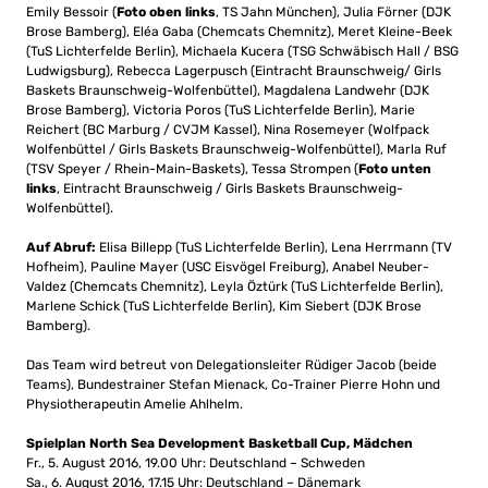
Emily Bessoir (
Foto oben links
, TS Jahn München), Julia Förner (DJK
Brose Bamberg), Eléa Gaba (Chemcats Chemnitz), Meret Kleine-Beek
(TuS Lichterfelde Berlin), Michaela Kucera (TSG Schwäbisch Hall / BSG
Ludwigsburg), Rebecca Lagerpusch (Eintracht Braunschweig/ Girls
Baskets Braunschweig-Wolfenbüttel), Magdalena Landwehr (DJK
Brose Bamberg), Victoria Poros (TuS Lichterfelde Berlin), Marie
Reichert (BC Marburg / CVJM Kassel), Nina Rosemeyer (Wolfpack
Wolfenbüttel / Girls Baskets Braunschweig-Wolfenbüttel), Marla Ruf
(TSV Speyer / Rhein-Main-Baskets), Tessa Strompen (
Foto unten
links
, Eintracht Braunschweig / Girls Baskets Braunschweig-
Wolfenbüttel).
Auf Abruf:
Elisa Billepp (TuS Lichterfelde Berlin), Lena Herrmann (TV
Hofheim), Pauline Mayer (USC Eisvögel Freiburg), Anabel Neuber-
Valdez (Chemcats Chemnitz), Leyla Öztürk (TuS Lichterfelde Berlin),
Marlene Schick (TuS Lichterfelde Berlin), Kim Siebert (DJK Brose
Bamberg).
Das Team wird betreut von Delegationsleiter Rüdiger Jacob (beide
Teams), Bundestrainer Stefan Mienack, Co-Trainer Pierre Hohn und
Physiotherapeutin Amelie Ahlhelm.
Spielplan North Sea Development Basketball Cup, Mädchen
Fr., 5. August 2016, 19.00 Uhr: Deutschland – Schweden
Sa., 6. August 2016, 17.15 Uhr: Deutschland – Dänemark