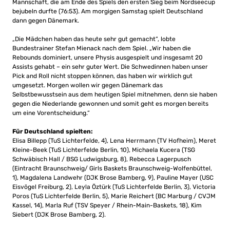
Mannschaft, die am Ende des Spiels den ersten Sieg beim Nordseecup
bejubeln durfte (76:53). Am morgigen Samstag spielt Deutschland
dann gegen Dänemark.
„Die Mädchen haben das heute sehr gut gemacht“, lobte
Bundestrainer Stefan Mienack nach dem Spiel. „Wir haben die
Rebounds dominiert, unsere Physis ausgespielt und insgesamt 20
Assists gehabt – ein sehr guter Wert. Die Schwedinnen haben unser
Pick and Roll nicht stoppen können, das haben wir wirklich gut
umgesetzt. Morgen wollen wir gegen Dänemark das
Selbstbewusstsein aus dem heutigen Spiel mitnehmen, denn sie haben
gegen die Niederlande gewonnen und somit geht es morgen bereits
um eine Vorentscheidung.“
Für Deutschland spielten:
Elisa Billepp (TuS Lichterfelde, 4), Lena Herrmann (TV Hofheim), Meret
Kleine-Beek (TuS Lichterfelde Berlin, 10), Michaela Kucera (TSG
Schwäbisch Hall / BSG Ludwigsburg, 8), Rebecca Lagerpusch
(Eintracht Braunschweig/ Girls Baskets Braunschweig-Wolfenbüttel,
1), Magdalena Landwehr (DJK Brose Bamberg, 9), Pauline Mayer (USC
Eisvögel Freiburg, 2), Leyla Öztürk (TuS Lichterfelde Berlin, 3), Victoria
Poros (TuS Lichterfelde Berlin, 5), Marie Reichert (BC Marburg / CVJM
Kassel, 14), Marla Ruf (TSV Speyer / Rhein-Main-Baskets, 18), Kim
Siebert (DJK Brose Bamberg, 2).