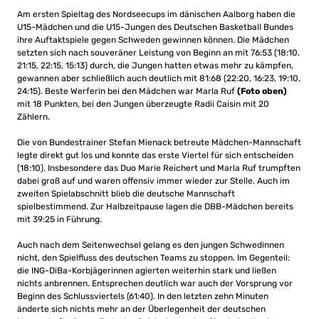
Am ersten Spieltag des Nordseecups im dänischen Aalborg haben die
U15-Mädchen und die U15-Jungen des Deutschen Basketball Bundes
ihre Auftaktspiele gegen Schweden gewinnen können. Die Mädchen
setzten sich nach souveräner Leistung von Beginn an mit 76:53 (18:10,
21:15, 22:15, 15:13) durch, die Jungen hatten etwas mehr zu kämpfen,
gewannen aber schließlich auch deutlich mit 81:68 (22:20, 16:23, 19:10,
24:15). Beste Werferin bei den Mädchen war Marla Ruf
(Foto oben)
mit 18 Punkten, bei den Jungen überzeugte Radii Caisin mit 20
Zählern.
Die von Bundestrainer Stefan Mienack betreute Mädchen-Mannschaft
legte direkt gut los und konnte das erste Viertel für sich entscheiden
(18:10). Insbesondere das Duo Marie Reichert und Marla Ruf trumpften
dabei groß auf und waren offensiv immer wieder zur Stelle. Auch im
zweiten Spielabschnitt blieb die deutsche Mannschaft
spielbestimmend. Zur Halbzeitpause lagen die DBB-Mädchen bereits
mit 39:25 in Führung.
Auch nach dem Seitenwechsel gelang es den jungen Schwedinnen
nicht, den Spielfluss des deutschen Teams zu stoppen. Im Gegenteil:
die ING-DiBa-Korbjägerinnen agierten weiterhin stark und ließen
nichts anbrennen. Entsprechen deutlich war auch der Vorsprung vor
Beginn des Schlussviertels (61:40). In den letzten zehn Minuten
änderte sich nichts mehr an der Überlegenheit der deutschen