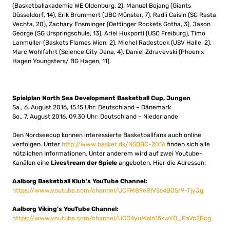
(Basketballakademie WE Oldenburg, 2), Manuel Bojang (Giants
Düsseldorf, 14), Erik Brummert (UBC Münster, 7), Radii Caisin (SC Rasta
Vechta, 20), Zachary Ensminger (Oettinger Rockets Gotha, 3), Jason
George (SG Urspringschule, 13), Ariel Hukporti (USC Freiburg), Timo
Lanmüller (Baskets Flames Wien, 2), Michel Radestock (USV Halle, 2),
Marc Wohlfahrt (Science City Jena, 4), Daniel Zdravevski (Phoenix
Hagen Youngsters/ BG Hagen, 11).
Spielplan North Sea Development Basketball Cup, Jungen
Sa., 6. August 2016, 15.15 Uhr: Deutschland – Dänemark
So., 7. August 2016, 09.30 Uhr: Deutschland – Niederlande
Den Nordseecup können interessierte Basketballfans auch online
verfolgen. Unter
http://www.basket.dk/NSDBC-2016
finden sich alle
nützlichen Informationen. Unter anderem wird auf zwei Youtube-
Kanälen eine
Livestream der Spiele
angeboten. Hier die Adressen:
Aalborg Basketball Klub’s YouTube Channel:
https://www.youtube.com/channel/UCFM89eRIV5s4B0Sr9-TjyJg
Aalborg Viking’s YouTube Channel:
https://www.youtube.com/channel/UCC4yuMWo15kwYD_PaVc2Bcg