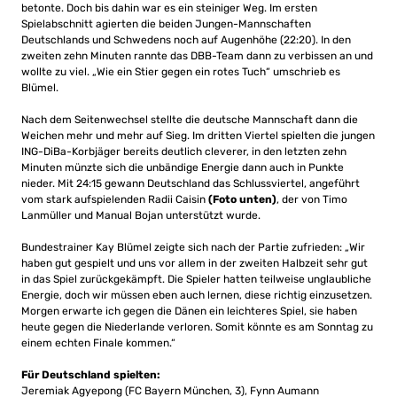
betonte. Doch bis dahin war es ein steiniger Weg. Im ersten
Spielabschnitt agierten die beiden Jungen-Mannschaften
Deutschlands und Schwedens noch auf Augenhöhe (22:20). In den
zweiten zehn Minuten rannte das DBB-Team dann zu verbissen an und
wollte zu viel. „Wie ein Stier gegen ein rotes Tuch“ umschrieb es
Blümel.
Nach dem Seitenwechsel stellte die deutsche Mannschaft dann die
Weichen mehr und mehr auf Sieg. Im dritten Viertel spielten die jungen
ING-DiBa-Korbjäger bereits deutlich cleverer, in den letzten zehn
Minuten münzte sich die unbändige Energie dann auch in Punkte
nieder. Mit 24:15 gewann Deutschland das Schlussviertel, angeführt
vom stark aufspielenden Radii Caisin
(Foto unten)
, der von Timo
Lanmüller und Manual Bojan unterstützt wurde.
Bundestrainer Kay Blümel zeigte sich nach der Partie zufrieden: „Wir
haben gut gespielt und uns vor allem in der zweiten Halbzeit sehr gut
in das Spiel zurückgekämpft. Die Spieler hatten teilweise unglaubliche
Energie, doch wir müssen eben auch lernen, diese richtig einzusetzen.
Morgen erwarte ich gegen die Dänen ein leichteres Spiel, sie haben
heute gegen die Niederlande verloren. Somit könnte es am Sonntag zu
einem echten Finale kommen.“
Für Deutschland spielten:
Jeremiak Agyepong (FC Bayern München, 3), Fynn Aumann