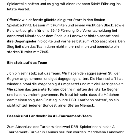
Spielanteile hatten und es ging mit einer knappen 54:49 Führung ins
letzte Viertel.
Offensiv wie defensiv glückte ein guter Start in den finalen
Spielabschnitt. Bessoir mit Punkten und einem wichtigen Block, sowie
Reichert sorgten für eine 59:49 Führung. Die Vorentscheidung fiel
dann zwei Minuten vor dem Ende, als Landwehr hinten sensationell
ihre Gegenspielerin blockte und vorne selbst zum 71:65 abschloss. Den
Sieg ließ sich das Team dann nicht mehr nehmen und beendete ein
starkes Turnier mit 71:65.
Bin stolz auf das Team
„Ich bin sehr stolz auf das Team. Wir haben den aggressiven Stil der
Gegner angenommen und gut dagegen gehalten. Die Mannschaft hat
wieder einmal die Vorgaben gut umgesetzt und mit viel Herz gespielt.
Wie schon das gesamte Turnier über. Wir hatten drei starke Gegner
und haben verdient gewonnen. Es freut ich sehr, dass die Mädchen
damit einen so guten Einstieg in ihre DBB-Laufbahn hatten“, so ein
sichtlich zufriedener Bundestrainer Stefan Mienack.
Bessoir und Landwehr im All-Tournament-Team
Zum Abschluss des Turniers sind zwei DBB-Spielerinnen in das All-
Tournament-Turnier in Kaunas berufen worden. Magdalena Landwehr