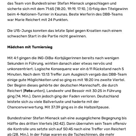
das Team von Bundestrainer Stefan Mienack ungeschlagen und
sicherte sich mit dem 71:65 (18:20, 19:19, 17:10, ) Erfolg den Titelgewinn
beim 4-Nationen-Turnier in Kaunas. Beste Werferin des DBB-Teams
war Marie Reichert mit 24 Punkten.
Die U15-Jungs konnten das letzte Spiel gegen Kroatien nach einem
schwachen Start in die Partie nicht gewinnen.
Mädchen mit Turniersieg
Mit 4:1 gingen die ING-DiBa-Korbjägerinnen bereits nach wenigen
Sekunden in Führung, wirkten danach aber etwas nervös und
unkonzentriert. Logische Konsequenz war ein 6:11 Rückstand nach 5
Minuten. Nach dem 13:13 Treffer zum Ausgleich vergab das DBB-Team
einige gute Möglichkeiten und so ging es mit 18:20 ins zweite Viertel.
Der Beginn dieses gehörte der deutschen Mannschaft, die durch
Reichert (
Foto
unten), Landwehr und Bessoir mit 30:25 in Führung
ging (14. Min.). Dann jedoch ging der Faden verloren. Deutschland
leistete sich zu viele Ballverluste und haderte mit der
Chancenverwertung. Mit 37:39 ging es in die Halbzeitpause.
Bundestrainer Stefan Mienack sah eine ausgeglichene Begegnung bis
Hälfte des dritten Viertels (42:42). Dann übernahm sein Team offensiv
die Kontrolle uns setzte sich auf 50:45 nach eine Treffer von Reichert
ab (28. Min.). In der Folge waren es die Tschechinnen, die mehr