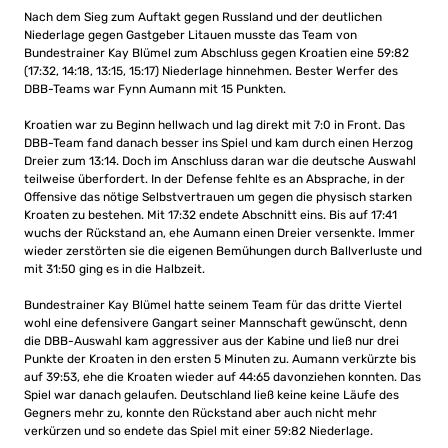
Nach dem Sieg zum Auftakt gegen Russland und der deutlichen
Niederlage gegen Gastgeber Litauen musste das Team von
Bundestrainer Kay Blümel zum Abschluss gegen Kroatien eine 59:82
(17:32, 14:18, 13:15, 15:17) Niederlage hinnehmen. Bester Werfer des
DBB-Teams war Fynn Aumann mit 15 Punkten.
Kroatien war zu Beginn hellwach und lag direkt mit 7:0 in Front. Das
DBB-Team fand danach besser ins Spiel und kam durch einen Herzog
Dreier zum 13:14. Doch im Anschluss daran war die deutsche Auswahl
teilweise überfordert. In der Defense fehlte es an Absprache, in der
Offensive das nötige Selbstvertrauen um gegen die physisch starken
Kroaten zu bestehen. Mit 17:32 endete Abschnitt eins. Bis auf 17:41
wuchs der Rückstand an, ehe Aumann einen Dreier versenkte. Immer
wieder zerstörten sie die eigenen Bemühungen durch Ballverluste und
mit 31:50 ging es in die Halbzeit.
Bundestrainer Kay Blümel hatte seinem Team für das dritte Viertel
wohl eine defensivere Gangart seiner Mannschaft gewünscht, denn
die DBB-Auswahl kam aggressiver aus der Kabine und ließ nur drei
Punkte der Kroaten in den ersten 5 Minuten zu. Aumann verkürzte bis
auf 39:53, ehe die Kroaten wieder auf 44:65 davonziehen konnten. Das
Spiel war danach gelaufen. Deutschland ließ keine keine Läufe des
Gegners mehr zu, konnte den Rückstand aber auch nicht mehr
verkürzen und so endete das Spiel mit einer 59:82 Niederlage.