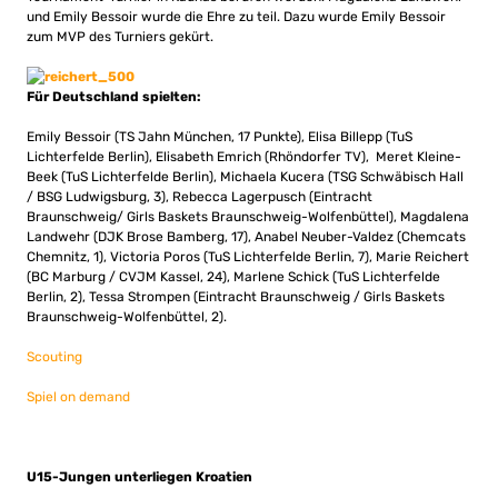
und Emily Bessoir wurde die Ehre zu teil. Dazu wurde Emily Bessoir
zum MVP des Turniers gekürt.
Für Deutschland spielten:
Emily Bessoir (TS Jahn München, 17 Punkte), Elisa Billepp (TuS
Lichterfelde Berlin), Elisabeth Emrich (Rhöndorfer TV), Meret Kleine-
Beek (TuS Lichterfelde Berlin), Michaela Kucera (TSG Schwäbisch Hall
/ BSG Ludwigsburg, 3), Rebecca Lagerpusch (Eintracht
Braunschweig/ Girls Baskets Braunschweig-Wolfenbüttel), Magdalena
Landwehr (DJK Brose Bamberg, 17), Anabel Neuber-Valdez (Chemcats
Chemnitz, 1), Victoria Poros (TuS Lichterfelde Berlin, 7), Marie Reichert
(BC Marburg / CVJM Kassel, 24), Marlene Schick (TuS Lichterfelde
Berlin, 2), Tessa Strompen (Eintracht Braunschweig / Girls Baskets
Braunschweig-Wolfenbüttel, 2).
Scouting
Spiel on demand
U15-Jungen unterliegen Kroatien