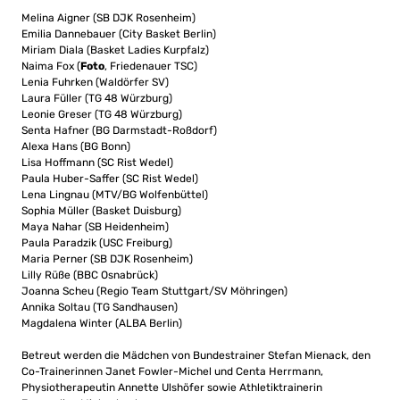
Melina Aigner (SB DJK Rosenheim)
Emilia Dannebauer (City Basket Berlin)
Miriam Diala (Basket Ladies Kurpfalz)
Naima Fox (
Foto
, Friedenauer TSC)
Lenia Fuhrken (Waldörfer SV)
Laura Füller (TG 48 Würzburg)
Leonie Greser (TG 48 Würzburg)
Senta Hafner (BG Darmstadt-Roßdorf)
Alexa Hans (BG Bonn)
Lisa Hoffmann (SC Rist Wedel)
Paula Huber-Saffer (SC Rist Wedel)
Lena Lingnau (MTV/BG Wolfenbüttel)
Sophia Müller (Basket Duisburg)
Maya Nahar (SB Heidenheim)
Paula Paradzik (USC Freiburg)
Maria Perner (SB DJK Rosenheim)
Lilly Rüße (BBC Osnabrück)
Joanna Scheu (Regio Team Stuttgart/SV Möhringen)
Annika Soltau (TG Sandhausen)
Magdalena Winter (ALBA Berlin)
Betreut werden die Mädchen von Bundestrainer Stefan Mienack, den
Co-Trainerinnen Janet Fowler-Michel und Centa Herrmann,
Physiotherapeutin Annette Ulshöfer sowie Athletiktrainerin