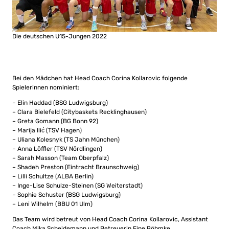
Die deutschen U15-Jungen 2022
Bei den Mädchen hat Head Coach Corina Kollarovic folgende
Spielerinnen nominiert:
– Elin Haddad (BSG Ludwigsburg)
– Clara
Bielefeld
(
Citybaskets Recklinghausen)
–
Greta
Gomann (
BG Bonn 92)
–
Marija
Ilić (
TSV Hagen)
–
Uliana
Kolesnyk (
TS Jahn München)
–
Anna
Löffler
(TSV Nördlingen)
–
Sarah
Masson (
Team Oberpfalz)
–
Shadeh
Preston
(Eintracht Braunschweig)
–
Lilli
Schultze (
ALBA Berlin)
–
Inge-Lise
Schulze-Steinen (
SG Weiterstadt)
–
Sophie
Schuster (
BSG Ludwigsburg)
–
Leni
Wilhelm (
BBU 01 Ulm)
Das Team wird betreut von Head Coach Corina Kollarovic, Assistant
Coach Mika Scheidemann und Betreuerin Fine Böhmke.