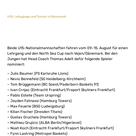
U15: Lehrgänge und Turnier in Dänemark
Beide U15-Nationalmannschaften fahren vom 09.-15. August für einen
Lehrgang und den North Sea Cup nach Vejen/Dänemark. Bei den
Jungen hat Head Coach Thomas Adelt dafür folgende Spieler
nominiert:
– Julis
Baumer
(
PS Karlsruhe
Lions)
–
Nevio
Bennefeld (
SG Heidelberg
–
Kirchheim)
–
Tom
Brüggemann (
BC Soest/
Paderborn Baskets
91)
–
Ivan
Crnjac (
Eintracht Frankfurt
/
F
raport Skyliners Frankfurt)
–
Pablo
Estelle
(
Team Urspring)
–
Jayden
Fatnassi
(
Hamburg Towers)
–
Max
Feuerle
(
BSG Ludwigsburg)
–
Kilian
Fischer
(
Dresden Titans)
–
Gustav
Gruchala
(
Hamburg Towers)
–
Mathieu
Grujicic
(
ALBA Berlin/Higerlevel)
–
Noah
Koch
(
Eintracht Frankfurt/Fraport Skyliners Frankfurt)
–
Fynn
Lastring
(
Metropol Baskets)