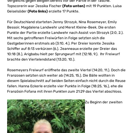
Vergleichs gegen Belgien bereits vor der Partie in der Tasche.
Topscorerin war Jessika Fischer
(Foto unten)
mit 19 Punkten.
Luisa
Geiselsöder
(Foto links)
erzielte 17 Punkte.
Für Deutschland starteten Jenny Strozyk, Nina Rosemeyer, Emily
Bessoir, Magdalena Landwehr und Meret Kleine-Beek. Die ersten
Punkte der Partie erzielte Landwehr nach Assist von Strozyk (2:0, 2.).
Mit sechs getroffenen Freiwürfen in Folge setzten sich die
Gastgeberinnen erstmals ab (3:10, 4.). Per Dreier konnte Jessika
Schiffer auf 8:13 verkürzen (6.). Jeanneaux erzielte per Dreier das
10:18 (8.), Arigbabu hielt per Sprungwurf mit (12:18, 9.). Ihr Freiwurf
brachte den Viertelendstand (13:20, 10.).
Rosemeyers Freiwurf eröffnete das zweite Viertel (14:20, 11.). Doch die
Franzosen setzten sich weiter ab (14:25, 15.). Die Bälle wollten in
diesem Spielabschnitt auf beiden Seiten einfach nicht durch die Reuse
fallen. Hanna Eckerle erzielte vier Punkte in Folge (18:25, 16.), ehe die
Französin Fofana mit ihren Punkten zum 21:29 das Viertel abschloss.
Zu Beginn der zweiten