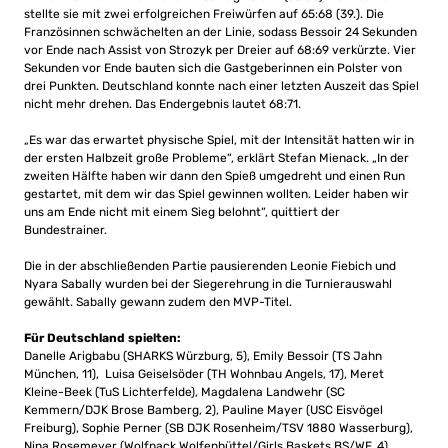
stellte sie mit zwei erfolgreichen Freiwürfen auf 65:68 (39.). Die
Französinnen schwächelten an der Linie, sodass Bessoir 24 Sekunden
vor Ende nach Assist von Strozyk per Dreier auf 68:69 verkürzte. Vier
Sekunden vor Ende bauten sich die Gastgeberinnen ein Polster von
drei Punkten. Deutschland konnte nach einer letzten Auszeit das Spiel
nicht mehr drehen. Das Endergebnis lautet 68:71.
„Es war das erwartet physische Spiel, mit der Intensität hatten wir in
der ersten Halbzeit große Probleme“, erklärt Stefan Mienack. „In der
zweiten Hälfte haben wir dann den Spieß umgedreht und einen Run
gestartet, mit dem wir das Spiel gewinnen wollten. Leider haben wir
uns am Ende nicht mit einem Sieg belohnt“, quittiert der
Bundestrainer.
Die in der abschließenden Partie pausierenden Leonie Fiebich und
Nyara Sabally wurden bei der Siegerehrung in die Turnierauswahl
gewählt. Sabally gewann zudem den MVP-Titel.
Für Deutschland spielten:
Danelle Arigbabu (SHARKS Würzburg, 5), Emily Bessoir (TS Jahn
München, 11), Luisa Geiselsöder (TH Wohnbau Angels, 17), Meret
Kleine-Beek (TuS Lichterfelde), Magdalena Landwehr (SC
Kemmern/DJK Brose Bamberg, 2), Pauline Mayer (USC Eisvögel
Freiburg), Sophie Perner (SB DJK Rosenheim/TSV 1880 Wasserburg),
Nina Rosemeyer (Wolfpack Wolfenbüttel/Girls Baskets BS/WF, 4),