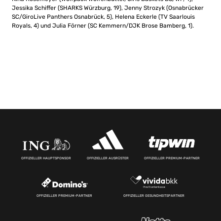
Jessika Schiffer (SHARKS Würzburg, 19), Jenny Strozyk (Osnabrücker
SC/GiroLive Panthers Osnabrück, 5), Helena Eckerle (TV Saarlouis
Royals, 4) und Julia Förner (SC Kemmern/DJK Brose Bamberg, 1).
OFFIZIELLER HAUPTSPONSOR
OFFIZIELLER AUSRÜSTER
OFFIZIELLER PREMIUM-PARTNER
OFFIZIELLER PREMIUM-PARTNER
OFFIZIELLER GESUNDHEITSPARTNER