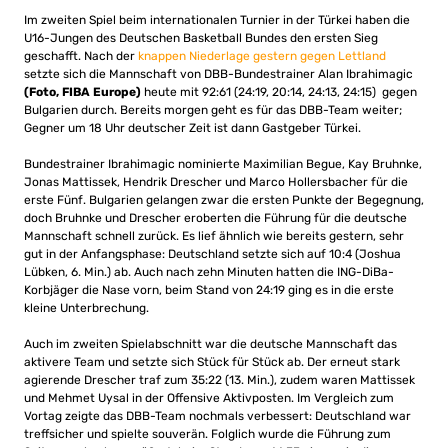
Im zweiten Spiel beim internationalen Turnier in der Türkei haben die
U16-Jungen des Deutschen Basketball Bundes den ersten Sieg
geschafft. Nach der
knappen Niederlage gestern gegen Lettland
setzte sich die Mannschaft von DBB-Bundestrainer Alan Ibrahimagic
(Foto, FIBA Europe)
heute mit 92:61 (24:19, 20:14, 24:13, 24:15) gegen
Bulgarien durch. Bereits morgen geht es für das DBB-Team weiter;
Gegner um 18 Uhr deutscher Zeit ist dann Gastgeber Türkei.
Bundestrainer Ibrahimagic nominierte Maximilian Begue, Kay Bruhnke,
Jonas Mattissek, Hendrik Drescher und Marco Hollersbacher für die
erste Fünf. Bulgarien gelangen zwar die ersten Punkte der Begegnung,
doch Bruhnke und Drescher eroberten die Führung für die deutsche
Mannschaft schnell zurück. Es lief ähnlich wie bereits gestern, sehr
gut in der Anfangsphase: Deutschland setzte sich auf 10:4 (Joshua
Lübken, 6. Min.) ab. Auch nach zehn Minuten hatten die ING-DiBa-
Korbjäger die Nase vorn, beim Stand von 24:19 ging es in die erste
kleine Unterbrechung.
Auch im zweiten Spielabschnitt war die deutsche Mannschaft das
aktivere Team und setzte sich Stück für Stück ab. Der erneut stark
agierende Drescher traf zum 35:22 (13. Min.), zudem waren Mattissek
und Mehmet Uysal in der Offensive Aktivposten. Im Vergleich zum
Vortag zeigte das DBB-Team nochmals verbessert: Deutschland war
treffsicher und spielte souverän. Folglich wurde die Führung zum