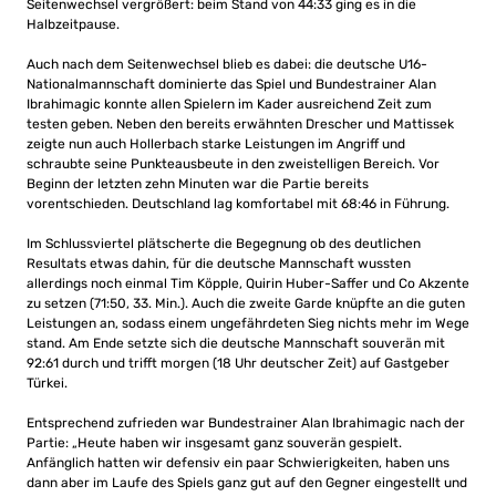
Seitenwechsel vergrößert: beim Stand von 44:33 ging es in die
Halbzeitpause.
Auch nach dem Seitenwechsel blieb es dabei: die deutsche U16-
Nationalmannschaft dominierte das Spiel und Bundestrainer Alan
Ibrahimagic konnte allen Spielern im Kader ausreichend Zeit zum
testen geben. Neben den bereits erwähnten Drescher und Mattissek
zeigte nun auch Hollerbach starke Leistungen im Angriff und
schraubte seine Punkteausbeute in den zweistelligen Bereich. Vor
Beginn der letzten zehn Minuten war die Partie bereits
vorentschieden. Deutschland lag komfortabel mit 68:46 in Führung.
Im Schlussviertel plätscherte die Begegnung ob des deutlichen
Resultats etwas dahin, für die deutsche Mannschaft wussten
allerdings noch einmal Tim Köpple, Quirin Huber-Saffer und Co Akzente
zu setzen (71:50, 33. Min.). Auch die zweite Garde knüpfte an die guten
Leistungen an, sodass einem ungefährdeten Sieg nichts mehr im Wege
stand. Am Ende setzte sich die deutsche Mannschaft souverän mit
92:61 durch und trifft morgen (18 Uhr deutscher Zeit) auf Gastgeber
Türkei.
Entsprechend zufrieden war Bundestrainer Alan Ibrahimagic nach der
Partie: „Heute haben wir insgesamt ganz souverän gespielt.
Anfänglich hatten wir defensiv ein paar Schwierigkeiten, haben uns
dann aber im Laufe des Spiels ganz gut auf den Gegner eingestellt und