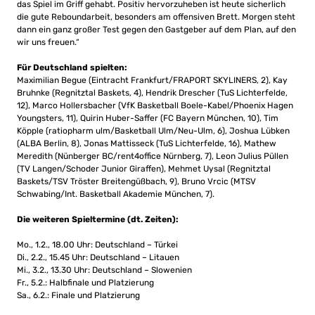
das Spiel im Griff gehabt. Positiv hervorzuheben ist heute sicherlich
die gute Reboundarbeit, besonders am offensiven Brett. Morgen steht
dann ein ganz großer Test gegen den Gastgeber auf dem Plan, auf den
wir uns freuen.“
Für Deutschland spielten:
Maximilian Begue (Eintracht Frankfurt/FRAPORT SKYLINERS, 2), Kay
Bruhnke (Regnitztal Baskets, 4), Hendrik Drescher (TuS Lichterfelde,
12), Marco Hollersbacher (VfK Basketball Boele-Kabel/Phoenix Hagen
Youngsters, 11), Quirin Huber-Saffer (FC Bayern München, 10), Tim
Köpple (ratiopharm ulm/Basketball Ulm/Neu-Ulm, 6), Joshua Lübken
(ALBA Berlin, 8), Jonas Mattisseck (TuS Lichterfelde, 16), Mathew
Meredith (Nünberger BC/rent4office Nürnberg, 7), Leon Julius Püllen
(TV Langen/Schoder Junior Giraffen), Mehmet Uysal (Regnitztal
Baskets/TSV Tröster Breitengüßbach, 9), Bruno Vrcic (MTSV
Schwabing/Int. Basketball Akademie München, 7).
Die weiteren Spieltermine (dt. Zeiten):
Mo., 1.2., 18.00 Uhr: Deutschland – Türkei
Di., 2.2., 15.45 Uhr: Deutschland – Litauen
Mi., 3.2., 13.30 Uhr: Deutschland – Slowenien
Fr., 5.2.: Halbfinale und Platzierung
Sa., 6.2.: Finale und Platzierung